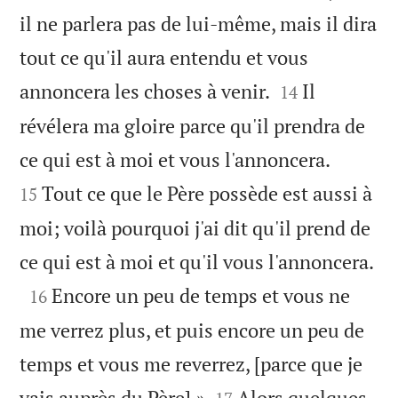
il ne parlera pas de lui-même, mais il dira
tout ce qu'il aura entendu et vous


annoncera les choses à venir.
Il
14
révélera ma gloire parce qu'il prendra de


ce qui est à moi et vous l'annoncera.
Tout ce que le Père possède est aussi à
15
moi; voilà pourquoi j'ai dit qu'il prend de

ce qui est à moi et qu'il vous l'annoncera.

Encore un peu de temps et vous ne
16
me verrez plus, et puis encore un peu de
temps et vous me reverrez, [parce que je


vais auprès du Père].»
Alors quelques-