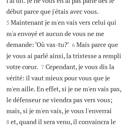
l'ai dit. Je ne vous en ai pas parlé dès le


début parce que j'étais avec vous.
Maintenant je m'en vais vers celui qui
5
m'a envoyé et aucun de vous ne me


demande: ‘Où vas-tu?’
Mais parce que
6
je vous ai parlé ainsi, la tristesse a rempli


votre cœur.
Cependant, je vous dis la
7
vérité: il vaut mieux pour vous que je
m'en aille. En effet, si je ne m'en vais pas,
le défenseur ne viendra pas vers vous;


mais, si je m'en vais, je vous l'enverrai
et, quand il sera venu, il convaincra le
8