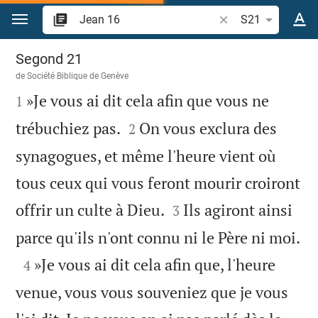
Aller vers contenu
Recherche d'un vers
S21
Jean 16
Segond 21
de
Société Biblique de Genève

»Je vous ai dit cela afin que vous ne
1


trébuchiez pas.
On vous exclura des
2
synagogues, et même l'heure vient où
tous ceux qui vous feront mourir croiront


offrir un culte à Dieu.
Ils agiront ainsi
3

parce qu'ils n'ont connu ni le Père ni moi.

»Je vous ai dit cela afin que, l'heure
4
venue, vous vous souveniez que je vous