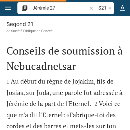
Aller vers contenu
Recherche d'un vers
S21
Jérémie 27
Segond 21
de
Société Biblique de Genève
Conseils de soumission à
Nebucadnetsar


Au début du règne de Jojakim, fils de
1
Josias, sur Juda, une parole fut adressée à


Jérémie de la part de l'Eternel.
Voici ce
2
que m'a dit l'Eternel: «Fabrique-toi des
cordes et des barres et mets-les sur ton