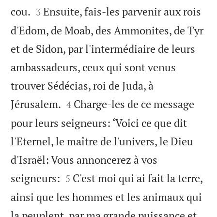


cou.
Ensuite, fais-les parvenir aux rois
3
d'Edom, de Moab, des Ammonites, de Tyr
et de Sidon, par l'intermédiaire de leurs
ambassadeurs, ceux qui sont venus
trouver Sédécias, roi de Juda, à


Jérusalem.
Charge-les de ce message
4
pour leurs seigneurs: ‘Voici ce que dit
l'Eternel, le maître de l'univers, le Dieu
d'Israël: Vous annoncerez à vos


seigneurs:
C'est moi qui ai fait la terre,
5
ainsi que les hommes et les animaux qui
la peuplent, par ma grande puissance et