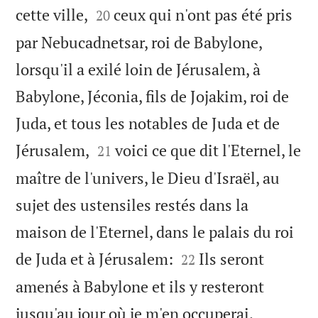


cette ville,
ceux qui n'ont pas été pris
20
par Nebucadnetsar, roi de Babylone,
lorsqu'il a exilé loin de Jérusalem, à
Babylone, Jéconia, fils de Jojakim, roi de
Juda, et tous les notables de Juda et de


Jérusalem,
voici ce que dit l'Eternel, le
21
maître de l'univers, le Dieu d'Israël, au
sujet des ustensiles restés dans la
maison de l'Eternel, dans le palais du roi


de Juda et à Jérusalem:
Ils seront
22
amenés à Babylone et ils y resteront
jusqu'au jour où je m'en occuperai,