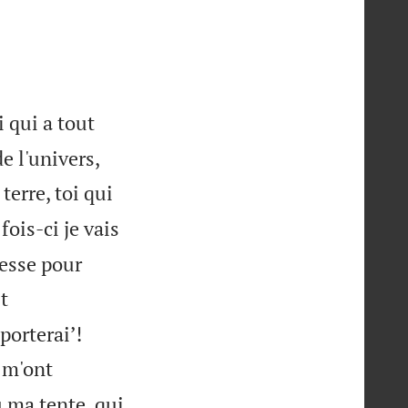
i qui a tout
de l'univers,
terre, toi qui
 fois-ci je vais
resse pour
t


porterai’!
 m'ont
u ma tente, qui