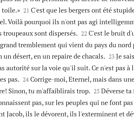


 toile.»
C'est que les bergers ont été stupide
21
el. Voilà pourquoi ils n'ont pas agi intelligem


s troupeaux sont dispersés.
C'est le bruit d
22
un grand tremblement qui vient du pays du nord


n un désert, en un repaire de chacals.
Je sai
23
s autorité sur la voie qu'il suit. Ce n'est pas 


es pas.
Corrige-moi, Eternel, mais dans un
24


e! Sinon, tu m'affaiblirais trop.
Déverse ta 
25
onnaissent pas, sur les peuples qui ne font pas 
nt Jacob, ils le dévorent, ils l'exterminent et d