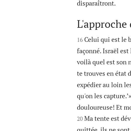

disparaîtront.
L'approche 


Celui qui est le 
16
façonné. Israël est 
voilà quel est son 
te trouves en état d
expédier au loin le
qu'on les capture.’
douloureuse! Et moi
Ma tente est dév
20
quittée, ils ne son