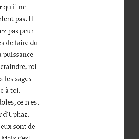
r qu'il ne
lent pas. Il
yez pas peur
s de faire du
ta puissance
craindre, roi
us les sages


 à toi.
oles, ce n'est
or d'Uphaz.
dieux sont de

Mais c'est