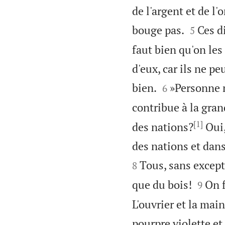
de l'argent et de l'


bouge pas.
Ces d
5
faut bien qu'on les
d'eux, car ils ne p


bien.
»Personne n
6
contribue à la gran
[1]
des nations?
Oui,
des nations et dans
Tous, sans excepti
8


que du bois!
On f
9
L'ouvrier et la main
pourpre violette et