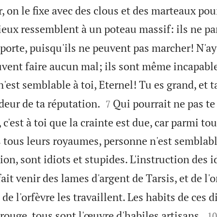
or, on le fixe avec des clous et des marteaux pou
ieux ressemblent à un poteau massif: ils ne par
 porte, puisqu'ils ne peuvent pas marcher! N'a
euvent faire aucun mal; ils sont même incapable
'est semblable à toi, Eternel! Tu es grand, et 


deur de ta réputation.
Qui pourrait ne pas te 
7
 c'est à toi que la crainte est due, car parmi to
 tous leurs royaumes, personne n'est semblable
on, sont idiots et stupides. L'instruction des id
ait venir des lames d'argent de Tarsis, et de l'
 de l'orfèvre les travaillent. Les habits de ces 

 rouge, tous sont l'œuvre d'habiles artisans.
10