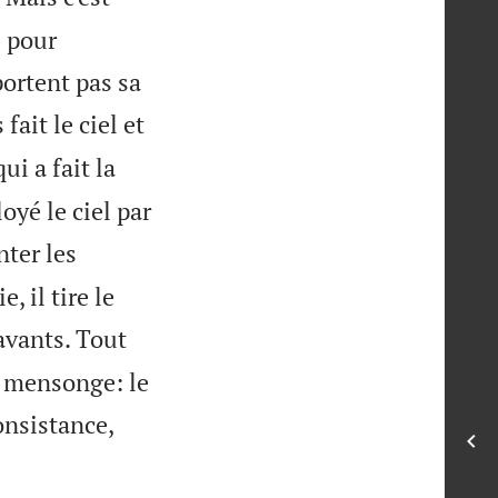
i pour
portent pas sa
fait le ciel et
qui a fait la
oyé le ciel par
nter les
, il tire le
avants. Tout
e mensonge: le
onsistance,
s