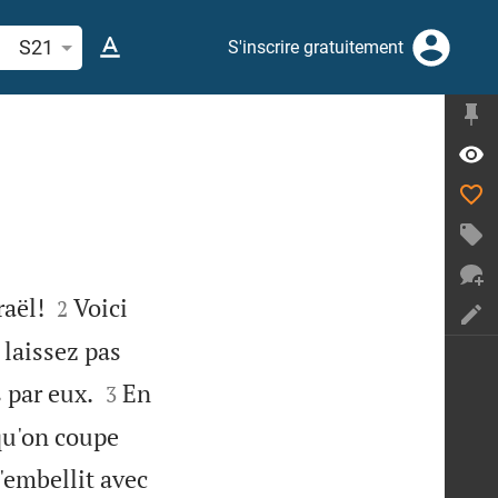
cherche d'un verset biblique ou mot
S21
S'inscrire gratuitement


raël!
Voici
2
 laissez pas


 par eux.
En
3
 qu'on coupe
'embellit avec