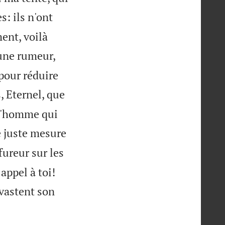
s: ils n'ont
ment, voilà
'une rumeur,
 pour réduire
s, Eternel, que
à l'homme qui
e juste mesure
fureur sur les
appel à toi!
évastent son