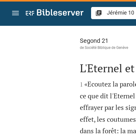
Aller vers contenu
Jérémie 10
Segond 21
de
Société Biblique de Genève
L'Eternel et


«Ecoutez la parol
1
ce que dit l'Eterne
effrayer par les si
effet, les coutumes
dans la forêt: la ma