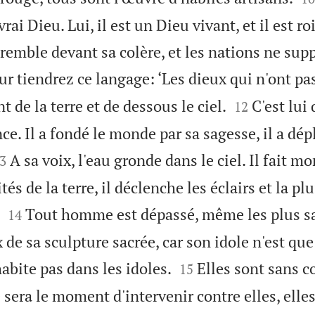
vrai Dieu. Lui, il est un Dieu vivant, et il est ro
e tremble devant sa colère, et les nations ne sup
r tiendrez ce langage: ‘Les dieux qui n'ont pas 


nt de la terre et de dessous le ciel.
C'est lui 
12
ce. Il a fondé le monde par sa sagesse, il a dépl

A sa voix, l'eau gronde dans le ciel. Il fait mo
3
s de la terre, il déclenche les éclairs et la pluie


Tout homme est dépassé, même les plus s
14
 de sa sculpture sacrée, car son idole n'est qu


habite pas dans les idoles.
Elles sont sans c
15
 sera le moment d'intervenir contre elles, elle