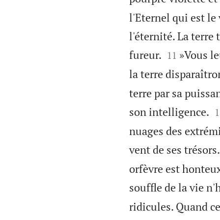
l'Eternel qui est le 
l'éternité. La terr


fureur.
»Vous leu
11
la terre disparaîtro
terre par sa puissan

son intelligence.
1
nuages des extrémité
vent de ses trésors.
orfèvre est honteux
souffle de la vie n'
ridicules. Quand ce