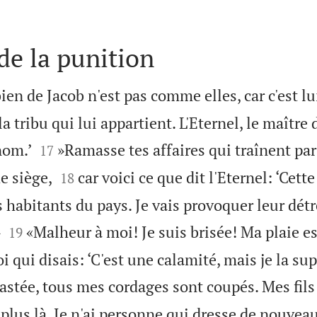
de la punition
bien de Jacob n'est pas comme elles, car c'est lu
la tribu qui lui appartient. L'Eternel, le maître 


nom.’
»Ramasse tes affaires qui traînent par 
17


e siège,
car voici ce que dit l'Eternel: ‘Cette
18
s habitants du pays. Je vais provoquer leur dét


»
«Malheur à moi! Je suis brisée! Ma plaie es
19
 qui disais: ‘C'est une calamité, mais je la sup
astée, tous mes cordages sont coupés. Mes fils
t plus là. Je n'ai personne qui dresse de nouvea