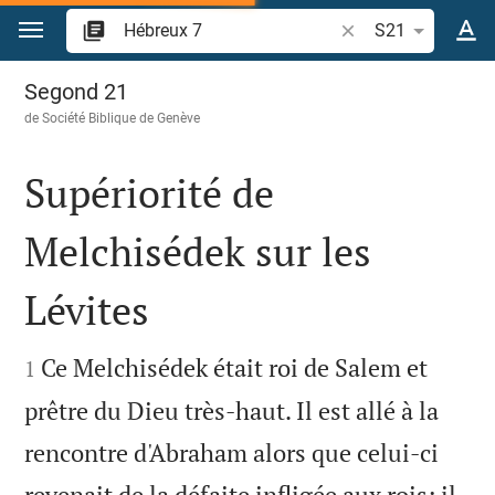
Aller vers contenu
Recherche d'un vers
S21
Hébreux 7
Segond 21
de
Société Biblique de Genève
Supériorité de
Melchisédek sur les
Lévites


Ce Melchisédek était roi de Salem et
1
prêtre du Dieu très-haut. Il est allé à la
rencontre d'Abraham alors que celui-ci
revenait de la défaite infligée aux rois; il