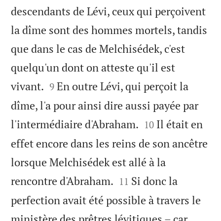
descendants de Lévi, ceux qui perçoivent
la dîme sont des hommes mortels, tandis
que dans le cas de Melchisédek, c'est
quelqu'un dont on atteste qu'il est


vivant.
En outre Lévi, qui perçoit la
9
dîme, l'a pour ainsi dire aussi payée par


l'intermédiaire d'Abraham.
Il était en
10
effet encore dans les reins de son ancêtre
lorsque Melchisédek est allé à la


rencontre d'Abraham.
Si donc la
11
perfection avait été possible à travers le
ministère des prêtres lévitiques – car