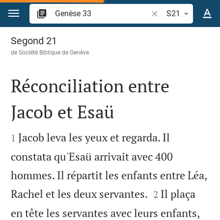
Aller vers contenu
Recherche d'un vers
S21
Genèse 33
Segond 21
de
Société Biblique de Genève
Réconciliation entre
Jacob et Esaü


Jacob leva les yeux et regarda. Il
1
constata qu'Esaü arrivait avec 400
hommes. Il répartit les enfants entre Léa,


Rachel et les deux servantes.
Il plaça
2
en tête les servantes avec leurs enfants,