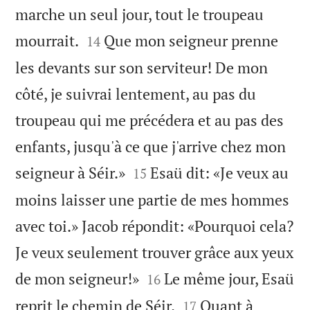
marche un seul jour, tout le troupeau


mourrait.
Que mon seigneur prenne
14
les devants sur son serviteur! De mon
côté, je suivrai lentement, au pas du
troupeau qui me précédera et au pas des
enfants, jusqu'à ce que j'arrive chez mon


seigneur à Séir.»
Esaü dit: «Je veux au
15
moins laisser une partie de mes hommes
avec toi.» Jacob répondit: «Pourquoi cela?
Je veux seulement trouver grâce aux yeux


de mon seigneur!»
Le même jour, Esaü
16


reprit le chemin de Séir.
Quant à
17