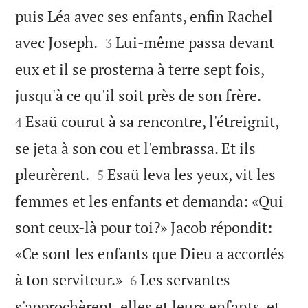
puis Léa avec ses enfants, enfin Rachel


avec Joseph.
Lui-même passa devant
3
eux et il se prosterna à terre sept fois,


jusqu'à ce qu'il soit près de son frère.
Esaü courut à sa rencontre, l'étreignit,
4
se jeta à son cou et l'embrassa. Et ils


pleurèrent.
Esaü leva les yeux, vit les
5
femmes et les enfants et demanda: «Qui
sont ceux-là pour toi?» Jacob répondit:
«Ce sont les enfants que Dieu a accordés


à ton serviteur.»
Les servantes
6
s'approchèrent, elles et leurs enfants, et