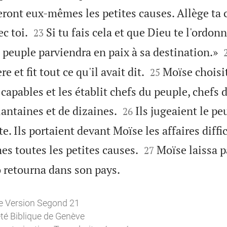
eront eux-mêmes les petites causes. Allège ta 


ec toi.
Si tu fais cela et que Dieu te l'ordon
23
e peuple parviendra en paix à sa destination.»


 et fit tout ce qu'il avait dit.
Moïse choisi
25
apables et les établit chefs du peuple, chefs d


antaines et de dizaines.
Ils jugeaient le pe
26
 Ils portaient devant Moïse les affaires diffic


s toutes les petites causes.
Moïse laissa p
27

o retourna dans son pays.
ble Version Segond 21
té Biblique de Genève