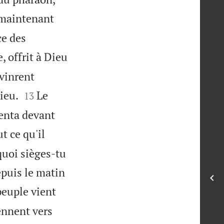
 maintenant
ce des
, offrit à Dieu
 vinrent


ieu.
Le
13
senta devant
t ce qu'il
quoi sièges-tu
epuis le matin
peuple vient
iennent vers