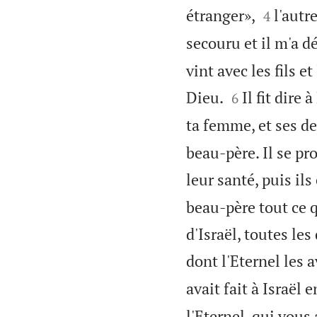


étranger»,
l'autr
4
secouru et il m'a d
vint avec les fils 


Dieu.
Il fit dire
6
ta femme, et ses de
beau-père. Il se pr
leur santé, puis il
beau-père tout ce q
d'Israël, toutes les
dont l'Eternel les a
avait fait à Israël 
l'Eternel, qui vous