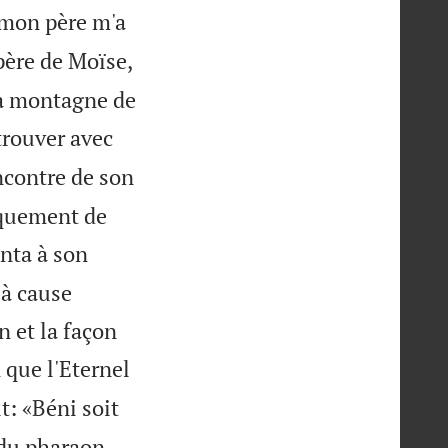
e mon père m'a
père de Moïse,
 la montagne de
 trouver avec
encontre de son
roquement de
nta à son
 à cause
n et la façon
n que l'Eternel
it: «Béni soit
 du pharaon,