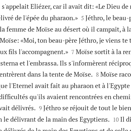
e s'appelait Eliézer, car il avait dit: «Le Dieu d


élivré de l'épée du pharaon.»
Jéthro, le beau-
5
et la femme de Moïse au désert où il campait, à
 à Moïse: «Moi, ton beau-père Jéthro, je viens te


ux fils l'accompagnent.»
Moïse sortit à la r
7
osterna et l'embrassa. Ils s'informèrent récip


s entrèrent dans la tente de Moïse.
Moïse raco
8
ue l'Eternel avait fait au pharaon et à l'Egypte
 difficultés qu'ils avaient rencontrées en chemi


vait délivrés.
Jéthro se réjouit de tout le bie
9


en le délivrant de la main des Egyptiens.
Il d
10
 a délivrés de la main des Egyptiens et de celle