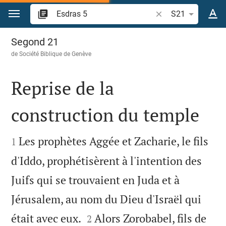
Aller vers contenu
Recherche d'un vers
S21
Esdras 5
Segond 21
de
Société Biblique de Genève
Reprise de la
construction du temple


Les prophètes Aggée et Zacharie, le fils
1
d'Iddo, prophétisèrent à l'intention des
Juifs qui se trouvaient en Juda et à
Jérusalem, au nom du Dieu d'Israël qui


était avec eux.
Alors Zorobabel, fils de
2