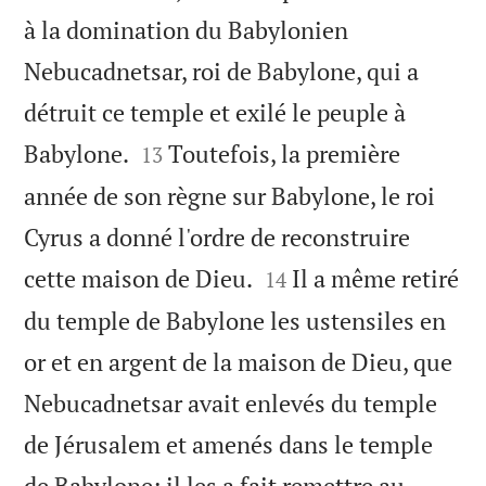
à la domination du Babylonien
Nebucadnetsar, roi de Babylone, qui a
détruit ce temple et exilé le peuple à


Babylone.
Toutefois, la première
13
année de son règne sur Babylone, le roi
Cyrus a donné l'ordre de reconstruire


cette maison de Dieu.
Il a même retiré
14
du temple de Babylone les ustensiles en
or et en argent de la maison de Dieu, que
Nebucadnetsar avait enlevés du temple
de Jérusalem et amenés dans le temple
de Babylone; il les a fait remettre au