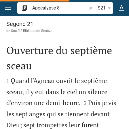
Aller vers contenu
Recherche d'un vers
S21
Apocalypse 8
Segond 21
de
Société Biblique de Genève
Ouverture du septième
sceau


Quand l'Agneau ouvrit le septième
1
sceau, il y eut dans le ciel un silence


d'environ une demi-heure.
Puis je vis
2
les sept anges qui se tiennent devant
Dieu; sept trompettes leur furent