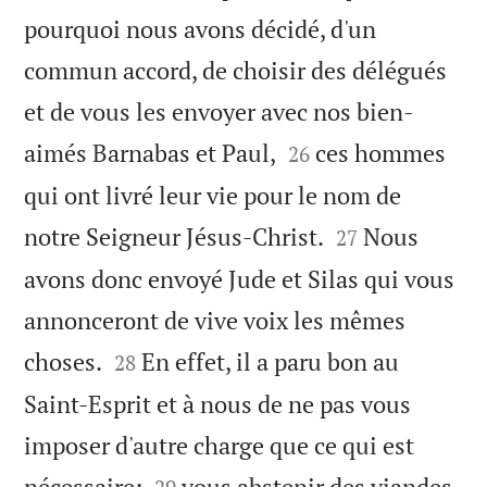
pourquoi nous avons décidé, d'un
commun accord, de choisir des délégués
et de vous les envoyer avec nos bien-


aimés Barnabas et Paul,
ces hommes
26
qui ont livré leur vie pour le nom de


notre Seigneur Jésus-Christ.
Nous
27
avons donc envoyé Jude et Silas qui vous
annonceront de vive voix les mêmes


choses.
En effet, il a paru bon au
28
Saint-Esprit et à nous de ne pas vous
imposer d'autre charge que ce qui est


nécessaire:
vous abstenir des viandes