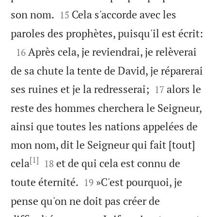


son nom.
Cela s'accorde avec les
15

paroles des prophètes, puisqu'il est écrit:

Après cela, je reviendrai, je relèverai
16
de sa chute la tente de David, je réparerai


ses ruines et je la redresserai;
alors le
17
reste des hommes cherchera le Seigneur,
ainsi que toutes les nations appelées de
mon nom, dit le Seigneur qui fait [tout]
[1]


cela
et de qui cela est connu de
18


toute éternité.
»C'est pourquoi, je
19
pense qu'on ne doit pas créer de