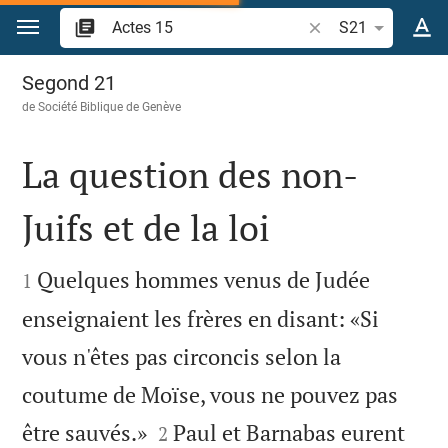
Aller vers contenu
Recherche d'un vers
S21
Actes 15
Segond 21
de
Société Biblique de Genève
La question des non-
Juifs et de la loi


Quelques hommes venus de Judée
1
enseignaient les frères en disant: «Si
vous n'êtes pas circoncis selon la
coutume de Moïse, vous ne pouvez pas


être sauvés.»
Paul et Barnabas eurent
2