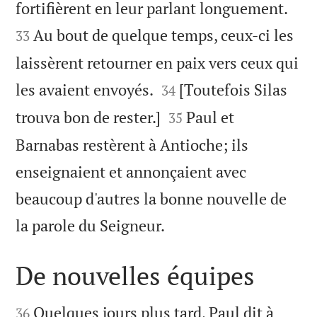


fortifièrent en leur parlant longuement.
Au bout de quelque temps, ceux-ci les
33
laissèrent retourner en paix vers ceux qui


les avaient envoyés.
[Toutefois Silas
34


trouva bon de rester.]
Paul et
35
Barnabas restèrent à Antioche; ils
enseignaient et annonçaient avec
beaucoup d'autres la bonne nouvelle de

la parole du Seigneur.
De nouvelles équipes


Quelques jours plus tard, Paul dit à
36