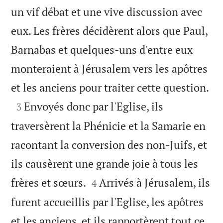
un vif débat et une vive discussion avec
eux. Les frères décidèrent alors que Paul,
Barnabas et quelques-uns d'entre eux
monteraient à Jérusalem vers les apôtres

et les anciens pour traiter cette question.

Envoyés donc par l'Eglise, ils
3
traversèrent la Phénicie et la Samarie en
racontant la conversion des non-Juifs, et
ils causèrent une grande joie à tous les


frères et sœurs.
Arrivés à Jérusalem, ils
4
furent accueillis par l'Eglise, les apôtres
et les anciens, et ils rapportèrent tout ce