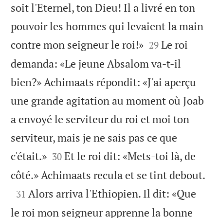
soit l'Eternel, ton Dieu! Il a livré en ton
pouvoir les hommes qui levaient la main


contre mon seigneur le roi!»
Le roi
29
demanda: «Le jeune Absalom va-t-il
bien?» Achimaats répondit: «J'ai aperçu
une grande agitation au moment où Joab
a envoyé le serviteur du roi et moi ton
serviteur, mais je ne sais pas ce que


c'était.»
Et le roi dit: «Mets-toi là, de
30

côté.» Achimaats recula et se tint debout.

Alors arriva l'Ethiopien. Il dit: «Que
31
le roi mon seigneur apprenne la bonne