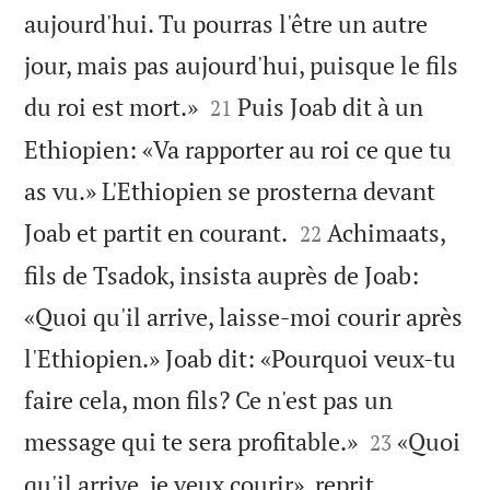
aujourd'hui. Tu pourras l'être un autre
jour, mais pas aujourd'hui, puisque le fils


du roi est mort.»
Puis Joab dit à un
21
Ethiopien: «Va rapporter au roi ce que tu
as vu.» L'Ethiopien se prosterna devant


Joab et partit en courant.
Achimaats,
22
fils de Tsadok, insista auprès de Joab:
«Quoi qu'il arrive, laisse-moi courir après
l'Ethiopien.» Joab dit: «Pourquoi veux-tu
faire cela, mon fils? Ce n'est pas un


message qui te sera profitable.»
«Quoi
23
qu'il arrive, je veux courir», reprit