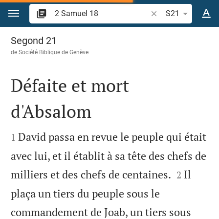
Aller vers contenu
Recherche d'un vers
S21
2 Samuel 18
Segond 21
de
Société Biblique de Genève
Défaite et mort
d'Absalom


David passa en revue le peuple qui était
1
avec lui, et il établit à sa tête des chefs de


milliers et des chefs de centaines.
Il
2
plaça un tiers du peuple sous le
commandement de Joab, un tiers sous