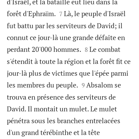
d'Israël, et la bataille eut lieu dans la


forêt d'Ephraïm.
Là, le peuple d'Israël
7
fut battu par les serviteurs de David; il
connut ce jour-là une grande défaite en


perdant 20'000 hommes.
Le combat
8
s'étendit à toute la région et la forêt fit ce
jour-là plus de victimes que l'épée parmi


les membres du peuple.
Absalom se
9
trouva en présence des serviteurs de
David. Il montait un mulet. Le mulet
pénétra sous les branches entrelacées
d'un grand térébinthe et la tête