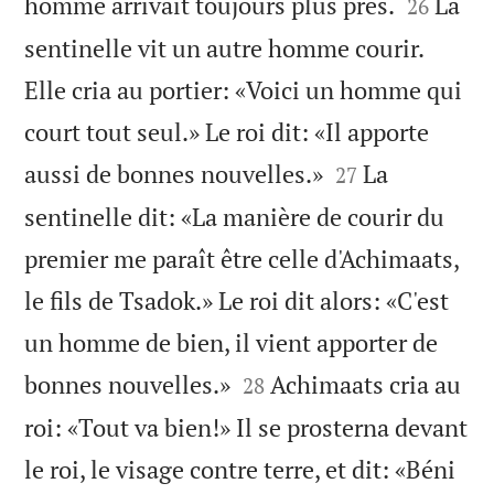


homme arrivait toujours plus près.
La
26
sentinelle vit un autre homme courir.
Elle cria au portier: «Voici un homme qui
court tout seul.» Le roi dit: «Il apporte


aussi de bonnes nouvelles.»
La
27
sentinelle dit: «La manière de courir du
premier me paraît être celle d'Achimaats,
le fils de Tsadok.» Le roi dit alors: «C'est
un homme de bien, il vient apporter de


bonnes nouvelles.»
Achimaats cria au
28
roi: «Tout va bien!» Il se prosterna devant
le roi, le visage contre terre, et dit: «Béni