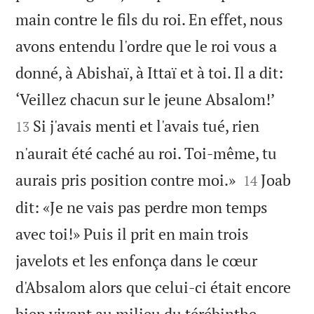
main contre le fils du roi. En effet, nous
avons entendu l'ordre que le roi vous a
donné, à Abishaï, à Ittaï et à toi. Il a dit:


‘Veillez chacun sur le jeune Absalom!’
Si j'avais menti et l'avais tué, rien
13
n'aurait été caché au roi. Toi-même, tu


aurais pris position contre moi.»
Joab
14
dit: «Je ne vais pas perdre mon temps
avec toi!» Puis il prit en main trois
javelots et les enfonça dans le cœur
d'Absalom alors que celui-ci était encore


bien vivant au milieu du térébinthe.