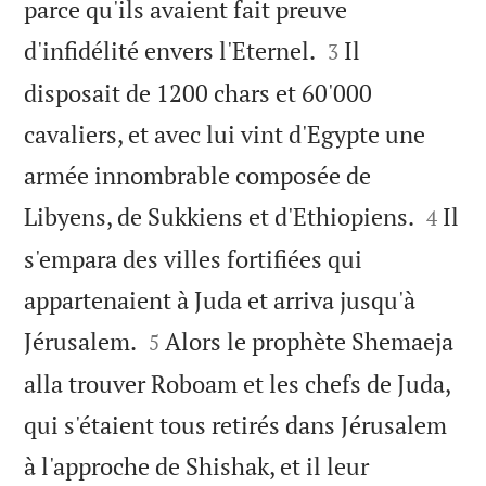
parce qu'ils avaient fait preuve


d'infidélité envers l'Eternel.
Il
3
disposait de 1200 chars et 60'000
cavaliers, et avec lui vint d'Egypte une
armée innombrable composée de


Libyens, de Sukkiens et d'Ethiopiens.
Il
4
s'empara des villes fortifiées qui
appartenaient à Juda et arriva jusqu'à


Jérusalem.
Alors le prophète Shemaeja
5
alla trouver Roboam et les chefs de Juda,
qui s'étaient tous retirés dans Jérusalem
à l'approche de Shishak, et il leur