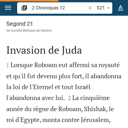
Aller vers contenu
Recherche d'un vers
S21
2 Chroniques 12
Segond 21
de
Société Biblique de Genève
Invasion de Juda


Lorsque Roboam eut affermi sa royauté
1
et qu'il fut devenu plus fort, il abandonna
la loi de l'Eternel et tout Israël


l'abandonna avec lui.
La cinquième
2
année du règne de Roboam, Shishak, le
roi d'Egypte, monta contre Jérusalem,