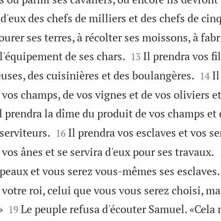
a d'eux des chefs de milliers et des chefs de cin
ourer ses terres, à récolter ses moissons, à fab


 l'équipement de ses chars.
Il prendra vos fi
13


uses, des cuisinières et des boulangères.
Il
14
 vos champs, de vos vignes et de vos oliviers e
l prendra la dîme du produit de vos champs et 


serviteurs.
Il prendra vos esclaves et vos se
16
vos ânes et se servira d'eux pour ses travaux.
upeaux et vous serez vous-mêmes ses esclaves.
 votre roi, celui que vous vous serez choisi, ma


»
Le peuple refusa d'écouter Samuel. «Cela n
19