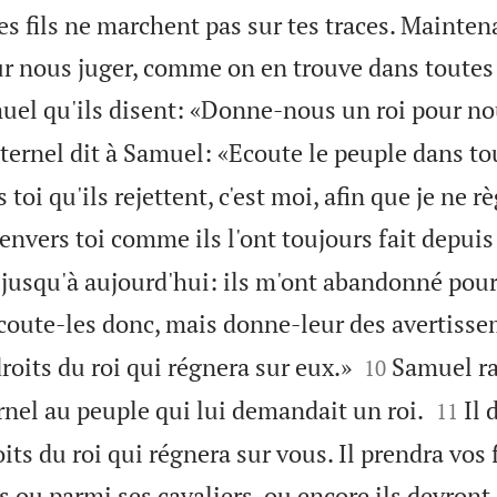
tes fils ne marchent pas sur tes traces. Mainten
ur nous juger, comme on en trouve dans toutes 
uel qu'ils disent: «Donne-nous un roi pour nous
Eternel dit à Samuel: «Ecoute le peuple dans tou
s toi qu'ils rejettent, c'est moi, afin que je ne 
 envers toi comme ils l'ont toujours fait depuis 
e jusqu'à aujourd'hui: ils m'ont abandonné pour
coute-les donc, mais donne-leur des avertissem


droits du roi qui régnera sur eux.»
Samuel ra
10


ernel au peuple qui lui demandait un roi.
Il 
11
its du roi qui régnera sur vous. Il prendra vos f
s ou parmi ses cavaliers, ou encore ils devront