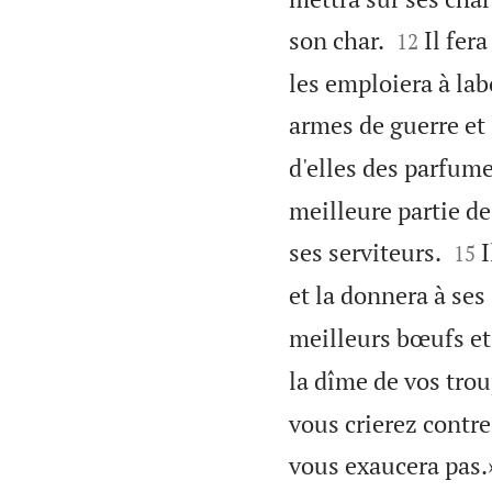


son char.
Il fer
12
les emploiera à lab
armes de guerre et
d'elles des parfume
meilleure partie de


ses serviteurs.
I
15
et la donnera à ses 
meilleurs bœufs et 
la dîme de vos tro
vous crierez contre
vous exaucera pas.