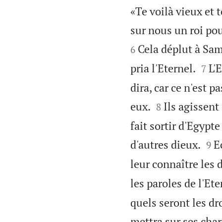
«Te voilà vieux et 
sur nous un roi po
Cela déplut à Sam
6


pria l'Eternel.
L'
7
dira, car ce n'est pa


eux.
Ils agissent
8
fait sortir d'Egypt


d'autres dieux.
E
9
leur connaître les 
les paroles de l'Et
quels seront les dro
mettra sur ses char