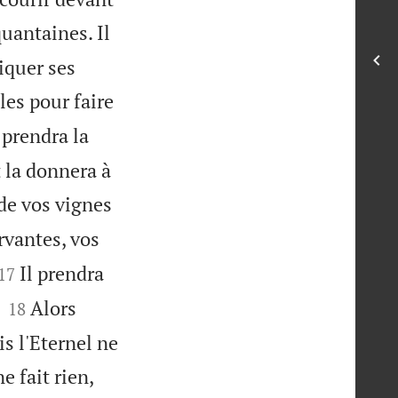
quantaines. Il
riquer ses
lles pour faire
 prendra la
t la donnera à
de vos vignes
rvantes, vos


Il prendra
17


Alors
18
is l'Eternel ne
e fait rien,