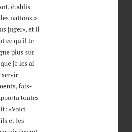
ant, établis


les nations.»
 juger», et il
t ce qu'il te
règne plus sur
que je les ai
 servir
ents, fais-
pporta toutes
dit: «Voici
ils et les
 courir devant