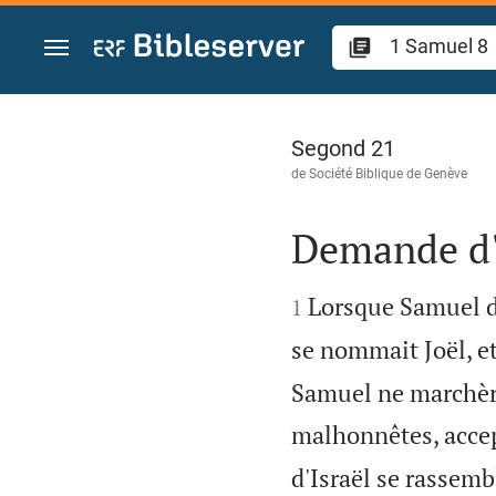
Aller vers contenu
1 Samuel 8
Segond 21
de
Société Biblique de Genève
Demande d'u


Lorsque Samuel dev
1
se nommait Joël, et
Samuel ne marchèren
malhonnêtes, accept
d'Israël se rassemb