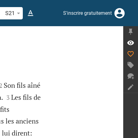
cherche d'un verset biblique ou mot
S21
S'inscrire gratuitement


Son fils aîné
2


a.
Les fils de
3
fits
s les anciens
s lui dirent: