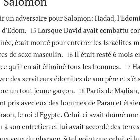
e Salomon
rgir un adversaire pour Salomon: Hadad, l'Edo


e d'Edom.
Lorsque David avait combattu co
15
rmée, était monté pour enterrer les Israélites mo


tes de sexe masculin.
Il était resté 6 mois
16


à ce qu'il en ait éliminé tous les hommes.
Ha
17
 avec des serviteurs édomites de son père et s'ét


core un tout jeune garçon.
Partis de Madian, 
18
ent pris avec eux des hommes de Paran et étaie
raon, le roi d'Egypte. Celui-ci avait donné un
 à son entretien et lui avait accordé des terres
aux yeux du pharaon, à tel point que celui-ci l