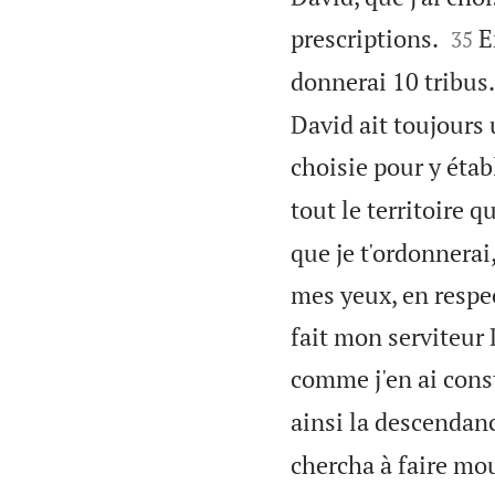


prescriptions.
E
35
donnerai 10 tribus.
David ait toujours 
choisie pour y éta
tout le territoire q
que je t'ordonnerai,
mes yeux, en resp
fait mon serviteur D
comme j'en ai const
ainsi la descendanc
chercha à faire mou