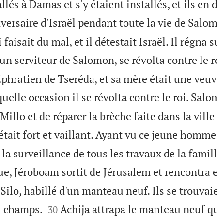
allés à Damas et s'y étaient installés, et ils en 
adversaire d'Israël pendant toute la vie de Sal
aisait du mal, et il détestait Israël. Il régna su
n serviteur de Salomon, se révolta contre le roi
Ephratien de Tseréda, et sa mère était une veu
quelle occasion il se révolta contre le roi. Sal
Millo et de réparer la brèche faite dans la vill
tait fort et vaillant. Ayant vu ce jeune homme
a surveillance de tous les travaux de la famil
e, Jéroboam sortit de Jérusalem et rencontra 
Silo, habillé d'un manteau neuf. Ils se trouvai


s champs.
Achija attrapa le manteau neuf qu'
30