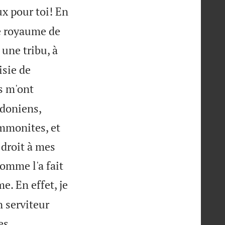
x pour toi! En
 le royaume de
 une tribu, à
isie de
ls m'ont
idoniens,
mmonites, et
 droit à mes
omme l'a fait
me. En effet, je
n serviteur
es