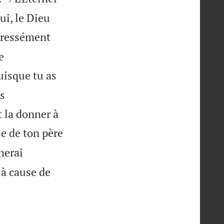
ui, le Dieu
xpressément
e
uisque tu as
es
t la donner à
se de ton père
herai
 à cause de