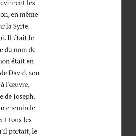
devinrent les
omon, en même


r la Syrie.
. Il était le
ve du nom de
omon était en
e de David, son
 à l'œuvre,


le de Joseph.
en chemin le
ent tous les
il portait, le