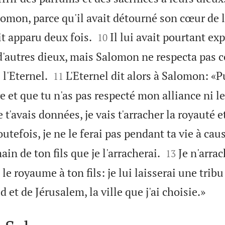
alomon, parce qu'il avait détourné son cœur de l


ait apparu deux fois.
Il lui avait pourtant e
10
d'autres dieux, mais Salomon ne respecta pas c


'Eternel.
L'Eternel dit alors à Salomon: «P
11
e et que tu n'as pas respecté mon alliance ni l
 t'avais données, je vais t'arracher la royauté e
utefois, je ne le ferai pas pendant ta vie à cau


ain de ton fils que je l'arracherai.
Je n'arrac
13
le royaume à ton fils: je lui laisserai une tribu

 et de Jérusalem, la ville que j'ai choisie.»