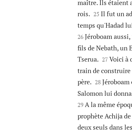
maître. Ils étaient 


rois.
Il fut un 
25
temps qu'Hadad lui f
Jéroboam aussi, u
26
fils de Nebath, un 


Tserua.
Voici à 
27
train de construire 


père.
Jéroboam é
28
Salomon lui donna l
A la même époqu
29
prophète Achija de 
deux seuls dans le