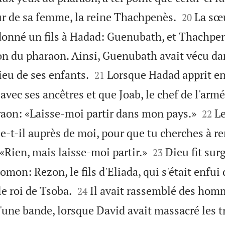


r de sa femme, la reine Thachpenès.
La sœ
20
onné un fils à Hadad: Guenubath, et Thachpenè
on du pharaon. Ainsi, Guenubath avait vécu da


ieu de ses enfants.
Lorsque Hadad apprit e
21
avec ses ancêtres et que Joab, le chef de l'armé


aon: «Laisse-moi partir dans mon pays.»
Le
22
-t-il auprès de moi, pour que tu cherches à re


 «Rien, mais laisse-moi partir.»
Dieu fit sur
23
omon: Rezon, le fils d'Eliada, qui s'était enfui


e roi de Tsoba.
Il avait rassemblé des hom
24
f d'une bande, lorsque David avait massacré les 