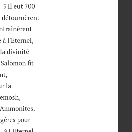


Il eut 700
3
s détournèrent
ntraînèrent
 à l'Eternel,
 la divinité

Salomon fit
nt,
ur la
Kemosh,


s Ammonites.
ngères pour


.
L'Eternel
9