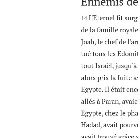
Ennemis d


L'Eternel fit su
14
de la famille royal
Joab, le chef de l'a
tué tous les Edomi
tout Israël, jusqu'
alors pris la fuite
Egypte. Il était en
allés à Paran, avai
Egypte, chez le pha
Hadad, avait pourvu
avait trouvé grâce 