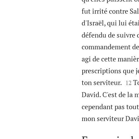
fut irrité contre S
d'Israël, qui lui ét
défendu de suivre 
commandement de l
agi de cette manièr
prescriptions que je


ton serviteur.
To
12
David. C'est de la m
cependant pas tout 
mon serviteur David