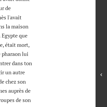
ur de
s l'avait
ns la maison
n Egypte que
e, était mort,
 pharaon lui
ntrer dans ton
gir un autre
 de chez son
mes auprès de
troupes de son