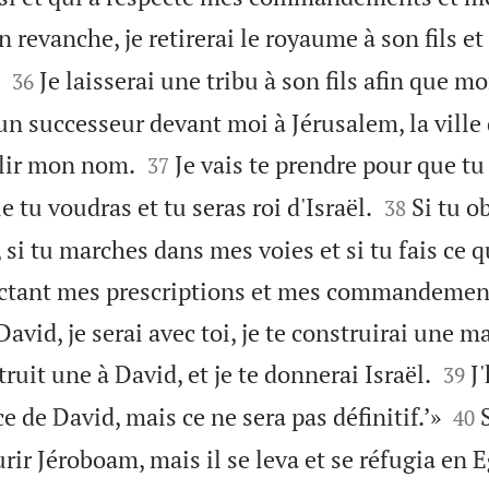
n revanche, je retirerai le royaume à son fils et 


Je laisserai une tribu à son fils afin que m
36
un successeur devant moi à Jérusalem, la ville 


blir mon nom.
Je vais te prendre pour que tu
37


ue tu voudras et tu seras roi d'Israël.
Si tu o
38
 si tu marches dans mes voies et si tu fais ce qu
ectant mes prescriptions et mes commandemen
avid, je serai avec toi, je te construirai une m


ruit une à David, et je te donnerai Israël.
J
39


e de David, mais ce ne sera pas définitif.’»
40
rir Jéroboam, mais il se leva et se réfugia en 