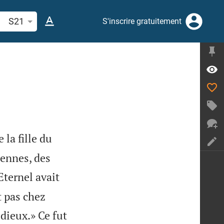
cherche d'un verset biblique ou mot
S21
S'inscrire gratuitement
la fille du
ennes, des
Eternel avait
t pas chez
dieux.» Ce fut