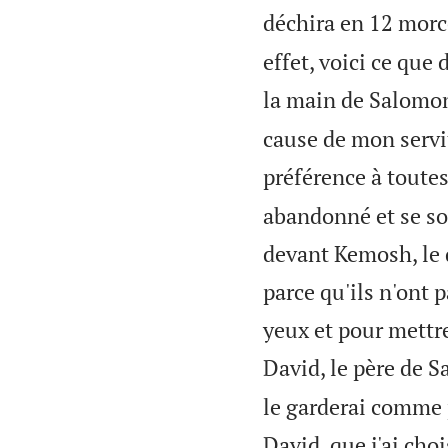
déchira en 12 mor
effet, voici ce que 
la main de Salomon 
cause de mon servit
préférence à toutes 
abandonné et se son
devant Kemosh, le 
parce qu'ils n'ont 
yeux et pour mettre
David, le père de 
le garderai comme p
David, que j'ai ch