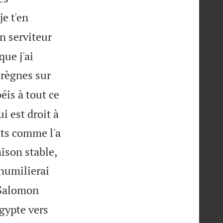
je t'en
on serviteur
que j'ai
 règnes sur
béis à tout ce
i est droit à
ts comme l'a
aison stable,
'humilierai
Salomon
Egypte vers