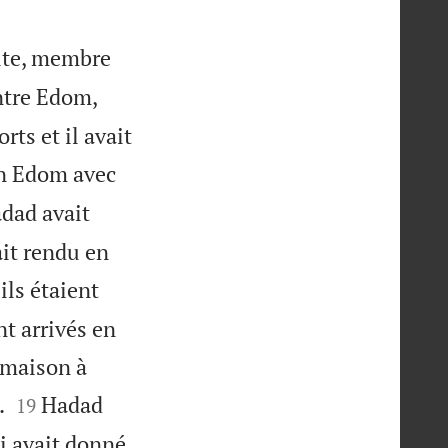
mite, membre
ntre Edom,
rts et il avait
 en Edom avec
dad avait
ait rendu en
ils étaient
nt arrivés en
e maison à


.
Hadad
19
ui avait donné