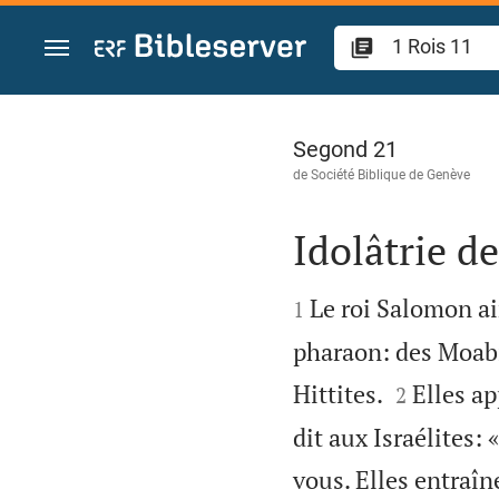
Aller vers contenu
1 Rois 11
Segond 21
de
Société Biblique de Genève
Idolâtrie d


Le roi Salomon ai
1
pharaon: des Moabi


Hittites.
Elles ap
2
dit aux Israélites:
vous. Elles entraîn