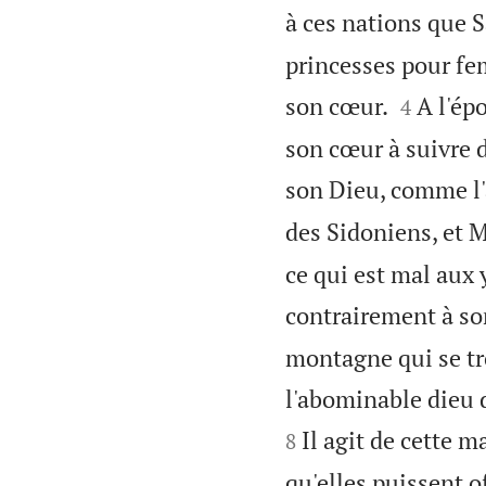
à ces nations que 
princesses pour fe


son cœur.
A l'ép
4
son cœur à suivre d'
son Dieu, comme l'a
des Sidoniens, et 
ce qui est mal aux y
contrairement à so
montagne qui se tr
l'abominable dieu 
Il agit de cette 
8
qu'elles puissent of