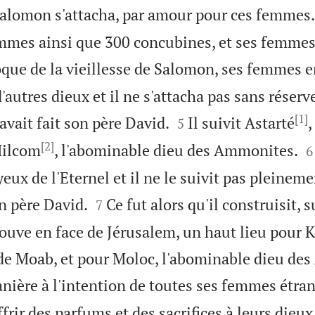
Salomon s'attacha, par amour pour ces femmes.
mmes ainsi que 300 concubines, et ses femme
oque de la vieillesse de Salomon, ses femmes e
autres dieux et il ne s'attacha pas sans réserve
[1]


vait fait son père David.
Il suivit Astarté
,
5
[2]

Milcom
, l'abominable dieu des Ammonites.
6
eux de l'Eternel et il ne le suivit pas pleineme


n père David.
Ce fut alors qu'il construisit, s
7
ouve en face de Jérusalem, un haut lieu pour 
de Moab, et pour Moloc, l'abominable dieu de
manière à l'intention de toutes ses femmes étra
frir des parfums et des sacrifices à leurs dieux