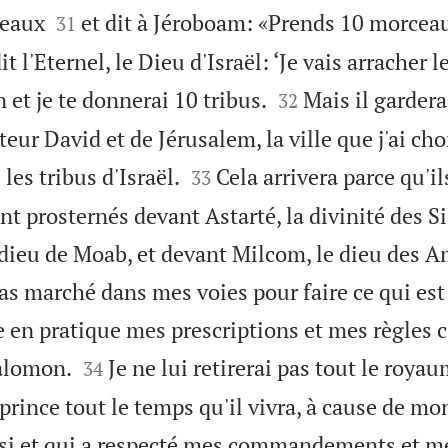


ceaux
et dit à Jéroboam: «Prends 10 morceau
31
dit l'Eternel, le Dieu d'Israël: ‘Je vais arracher


et je te donnerai 10 tribus.
Mais il gardera
32
eur David et de Jérusalem, la ville que j'ai cho


les tribus d'Israël.
Cela arrivera parce qu'i
33
t prosternés devant Astarté, la divinité des S
dieu de Moab, et devant Milcom, le dieu des A
pas marché dans mes voies pour faire ce qui est
 en pratique mes prescriptions et mes règles c


Salomon.
Je ne lui retirerai pas tout le royau
34
rince tout le temps qu'il vivra, à cause de mo
oisi et qui a respecté mes commandements et m