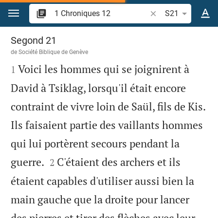
Aller vers contenu
Recherche d'un vers
S21
1 Chroniques 12
Segond 21
de
Société Biblique de Genève

Voici les hommes qui se joignirent à
1
David à Tsiklag, lorsqu'il était encore
contraint de vivre loin de Saül, fils de Kis.
Ils faisaient partie des vaillants hommes
qui lui portèrent secours pendant la


guerre.
C'étaient des archers et ils
2
étaient capables d'utiliser aussi bien la
main gauche que la droite pour lancer
des pierres et tirer des flèches avec leur