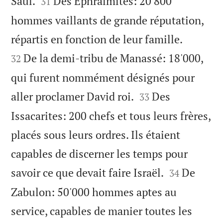


Saül.
Des Ephraïmites: 20'800
31
hommes vaillants de grande réputation,


répartis en fonction de leur famille.
De la demi-tribu de Manassé: 18'000,
32
qui furent nommément désignés pour


aller proclamer David roi.
Des
33
Issacarites: 200 chefs et tous leurs frères,
placés sous leurs ordres. Ils étaient
capables de discerner les temps pour


savoir ce que devait faire Israël.
De
34
Zabulon: 50'000 hommes aptes au
service, capables de manier toutes les