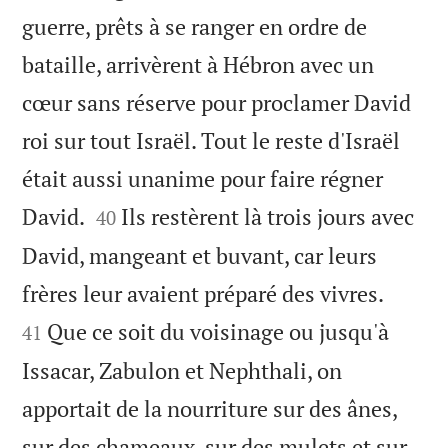
guerre, prêts à se ranger en ordre de
bataille, arrivèrent à Hébron avec un
cœur sans réserve pour proclamer David
roi sur tout Israël. Tout le reste d'Israël
était aussi unanime pour faire régner


David.
Ils restèrent là trois jours avec
40
David, mangeant et buvant, car leurs


frères leur avaient préparé des vivres.
Que ce soit du voisinage ou jusqu'à
41
Issacar, Zabulon et Nephthali, on
apportait de la nourriture sur des ânes,
sur des chameaux, sur des mulets et sur