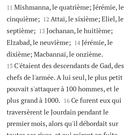
Mishmanna, le quatrième; Jérémie, le
11


cinquième;
Attaï, le sixième; Eliel, le
12


septième;
Jochanan, le huitième;
13


Elzabad, le neuvième;
Jérémie, le
14


dixième; Macbannaï, le onzième.
C'étaient des descendants de Gad, des
15
chefs de l'armée. A lui seul, le plus petit
pouvait s'attaquer à 100 hommes, et le


plus grand à 1000.
Ce furent eux qui
16
traversèrent le Jourdain pendant le
premier mois, alors qu'il débordait sur
toutes ses rives, et qui mirent en fuite