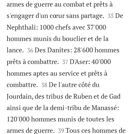
armes de guerre au combat et prêts à


s'engager d'un cœur sans partage.
De
35
Nephthali: 1000 chefs avec 37'000
hommes munis du bouclier et de la


lance.
Des Danites: 28'600 hommes
36


prêts à combattre.
D'Aser: 40'000
37
hommes aptes au service et prêts à


combattre.
De l'autre côté du
38
Jourdain, des tribus de Ruben et de Gad
ainsi que de la demi-tribu de Manassé:
120'000 hommes munis de toutes les


armes de guerre.
Tous ces hommes de
39