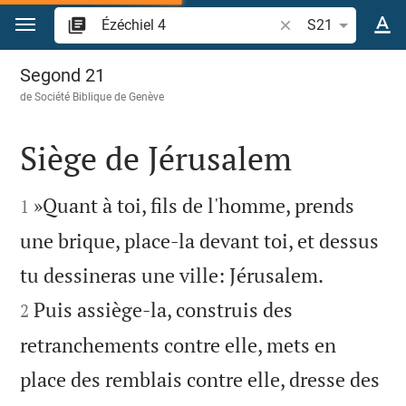
Aller vers contenu
Recherche d'un vers
S21
Ézéchiel 4
Segond 21
de
Société Biblique de Genève
Siège de Jérusalem


»Quant à toi, fils de l'homme, prends
1
une brique, place-la devant toi, et dessus


tu dessineras une ville: Jérusalem.
Puis assiège-la, construis des
2
retranchements contre elle, mets en
place des remblais contre elle, dresse des