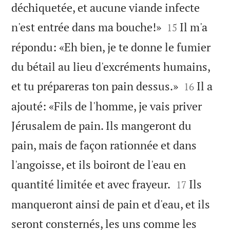
déchiquetée, et aucune viande infecte


n'est entrée dans ma bouche!»
Il m'a
15
répondu: «Eh bien, je te donne le fumier
du bétail au lieu d'excréments humains,


et tu prépareras ton pain dessus.»
Il a
16
ajouté: «Fils de l'homme, je vais priver
Jérusalem de pain. Ils mangeront du
pain, mais de façon rationnée et dans
l'angoisse, et ils boiront de l'eau en


quantité limitée et avec frayeur.
Ils
17
manqueront ainsi de pain et d'eau, et ils
seront consternés, les uns comme les