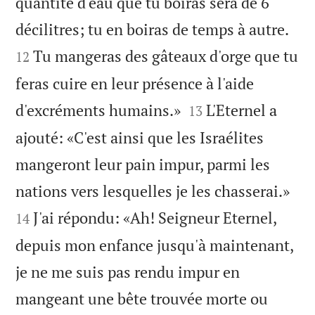
quantité d'eau que tu boiras sera de 6


décilitres; tu en boiras de temps à autre.
Tu mangeras des gâteaux d'orge que tu
12
feras cuire en leur présence à l'aide


d'excréments humains.»
L'Eternel a
13
ajouté: «C'est ainsi que les Israélites
mangeront leur pain impur, parmi les


nations vers lesquelles je les chasserai.»
J'ai répondu: «Ah! Seigneur Eternel,
14
depuis mon enfance jusqu'à maintenant,
je ne me suis pas rendu impur en
mangeant une bête trouvée morte ou