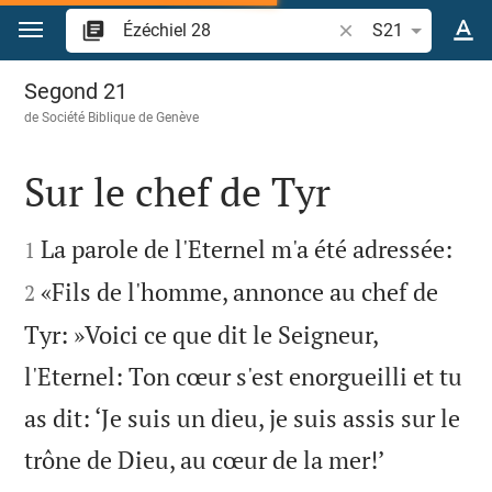
Aller vers contenu
Recherche d'un vers
S21
Ézéchiel 28
Segond 21
de
Société Biblique de Genève
Sur le chef de Tyr




La parole de l'Eternel m'a été adressée:
1
«Fils de l'homme, annonce au chef de
2
Tyr: »Voici ce que dit le Seigneur,
l'Eternel: Ton cœur s'est enorgueilli et tu
as dit: ‘Je suis un dieu, je suis assis sur le
trône de Dieu, au cœur de la mer!’