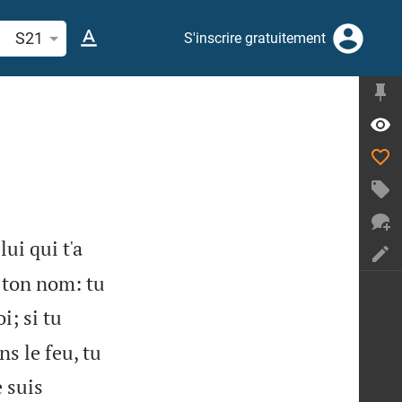
cherche d'un verset biblique ou mot
S21
S'inscrire gratuitement
lui qui t'a
ar ton nom: tu
i; si tu
ns le feu, tu
e suis