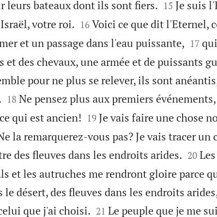


r leurs bateaux dont ils sont fiers.
Je suis l
15


Israël, votre roi.
Voici ce que dit l'Eternel, 
16


mer et un passage dans l'eau puissante,
qui
17
et des chevaux, une armée et de puissants guer
ble pour ne plus se relever, ils sont anéantis,


.
Ne pensez plus aux premiers événements,
18


ce qui est ancien!
Je vais faire une chose n
19
 Ne la remarquerez-vous pas? Je vais tracer un


tre des fleuves dans les endroits arides.
Les
20
ls et les autruches me rendront gloire parce qu
 le désert, des fleuves dans les endroits arides,


elui que j'ai choisi.
Le peuple que je me su
21