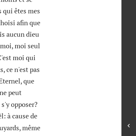
s qui êtes mes
choisi afin que
ais aucun dieu
 moi, moi seul
'est moi qui
s, ce n'est pas
Eternel, que
 ne peut


 s'y opposer?
ël: à cause de
 fuyards, même