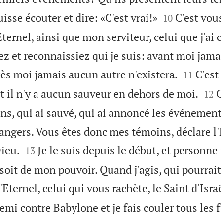


isse écouter et dire: «C'est vrai!»
C'est vou
10
ternel, ainsi que mon serviteur, celui que j'ai 
ez et reconnaissiez qui je suis: avant moi jam


rès moi jamais aucun autre n'existera.
C'est
11


 et il n'y a aucun sauveur en dehors de moi.
C
12
ions, qui ai sauvé, qui ai annoncé les événement
angers. Vous êtes donc mes témoins, déclare l'


Dieu.
Je le suis depuis le début, et personne
13
 soit de mon pouvoir. Quand j'agis, qui pourrait
l'Eternel, celui qui vous rachète, le Saint d'Isra
nemi contre Babylone et je fais couler tous les