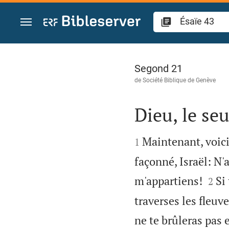
Aller vers contenu
Ésaïe 43
Segond 21
de
Société Biblique de Genève
Dieu, le se


Maintenant, voici c
1
façonné, Israël: N'a


m'appartiens!
Si
2
traverses les fleuv
ne te brûleras pas 