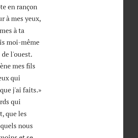
ypte en rançon
ur à mes yeux,
mmes à ta
 suis moi-même


 de l'ouest.
ène mes fils
eux qui

ue j'ai faits.»
urds qui
, que les
squels nous
moins et se