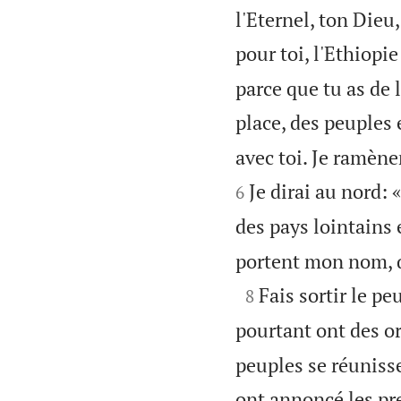
l'Eternel, ton Dieu,
pour toi, l'Ethiopie
parce que tu as de 
place, des peuples 
avec toi. Je ramèner
Je dirai au nord:
6
des pays lointains e
portent mon nom, que

Fais sortir le pe
8
pourtant ont des or
peuples se réunisse
ont annoncé les pr