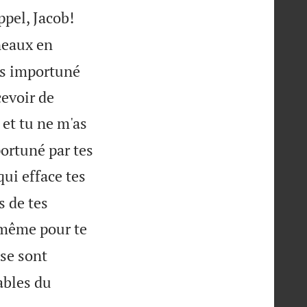
ppel, Jacob!
neaux en
pas importuné
cevoir de
et tu ne m'as
portuné par tes
qui efface tes
s de tes
-même pour te
 se sont
ables du