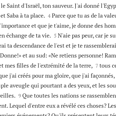
 le Saint d'Israël, ton sauveur. J'ai donné l'Eg


 et Saba à ta place.
Parce que tu as de la vale
4
l'importance et que je t'aime, je donne des ho


en échange de ta vie.
N'aie pas peur, car je
5
ai ta descendance de l'est et je te rassemblerai
 «Donne!» et au sud: «Ne retiens personne! Ram


t mes filles de l'extrémité de la terre,
tous c
7
 j'ai créés pour ma gloire, que j'ai façonnés, q
uple aveugle qui pourtant a des yeux, et les so


eilles.
Que toutes les nations se rassemblent
9
nt. Lequel d'entre eux a révélé ces choses? Le
emiers événements? Qu'ils présentent leurs té