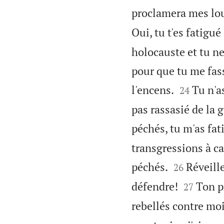
proclamera mes lo
Oui, tu t'es fatigué
holocauste et tu ne
pour que tu me fass


l'encens.
Tu n'a
24
pas rassasié de la 
péchés, tu m'as fat
transgressions à c


péchés.
Réveill
26


défendre!
Ton p
27
rebellés contre moi