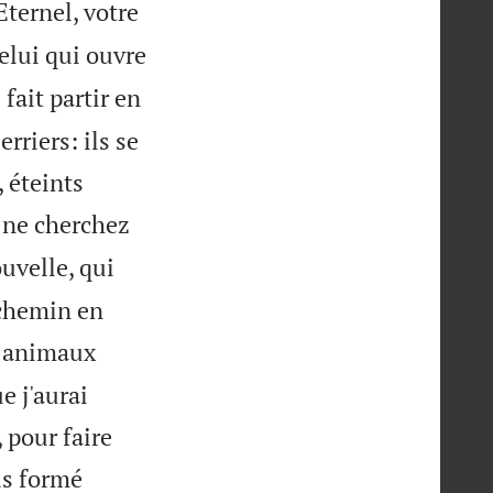
'Eternel, votre
celui qui ouvre
 fait partir en
riers: ils se
 éteints
 ne cherchez
ouvelle, qui
 chemin en
 animaux
e j'aurai
 pour faire
is formé