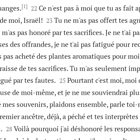
[1]


uanges.
Ce n'est pas à moi que tu as fait a
22


 de moi, Israël!
Tu ne m'as pas offert tes ag
23
 m'as pas honoré par tes sacrifices. Je ne t'ai 
es des offrandes, je ne t'ai pas fatigué pour re
s pas acheté des plantes aromatiques pour moi 
graisse de tes sacrifices. Tu m'as seulement im


igué par tes fautes.
Pourtant c'est moi, moi 
25
ause de moi-même, et je ne me souviendrai plu
e mes souvenirs, plaidons ensemble, parle toi
remier ancêtre, déjà, a péché et tes interprètes


.
Voilà pourquoi j'ai déshonoré les respons
28