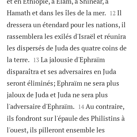
et en Ethiopie, à Elam, à Shinear, à


Hamath et dans les îles de la mer.
Il
12
dressera un étendard pour les nations, il
rassemblera les exilés d'Israël et réunira
les dispersés de Juda des quatre coins de


la terre.
La jalousie d'Ephraïm
13
disparaîtra et ses adversaires en Juda
seront éliminés; Ephraïm ne sera plus
jaloux de Juda et Juda ne sera plus


l'adversaire d'Ephraïm.
Au contraire,
14
ils fondront sur l'épaule des Philistins à
l'ouest, ils pilleront ensemble les