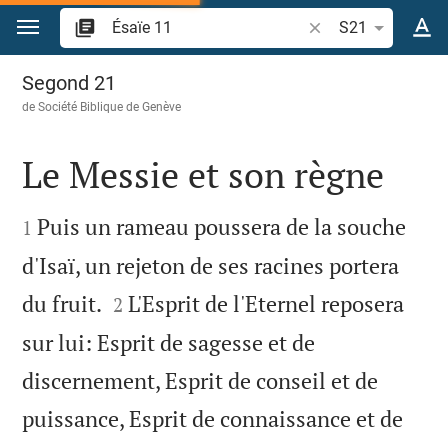
Aller vers contenu
Recherche d'un vers
S21
Ésaïe 11
Segond 21
de
Société Biblique de Genève
Le Messie et son règne


Puis un rameau poussera de la souche
1
d'Isaï, un rejeton de ses racines portera


du fruit.
L'Esprit de l'Eternel reposera
2
sur lui: Esprit de sagesse et de
discernement, Esprit de conseil et de
puissance, Esprit de connaissance et de