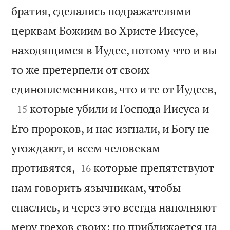
братия, сделались подражателями
церквам Божиим во Христе Иисусе,
находящимся в Иудее, потому что и вы
то же претерпели от своих

единоплеменников, что и те от Иудеев,

которые убили и Господа Иисуса и
15
Его пророков, и нас изгнали, и Богу не
угождают, и всем человекам


противятся,
которые препятствуют
16
нам говорить язычникам, чтобы
спаслись, и через это всегда наполняют
меру грехов своих; но приближается на