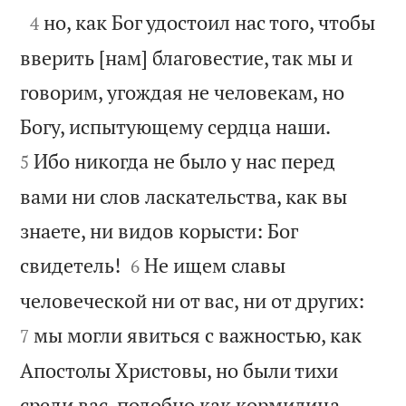

но, как Бог удостоил нас того, чтобы
4
вверить [нам] благовестие, так мы и
говорим, угождая не человекам, но


Богу, испытующему сердца наши.
Ибо никогда не было у нас перед
5
вами ни слов ласкательства, как вы
знаете, ни видов корысти: Бог


свидетель!
Не ищем славы
6


человеческой ни от вас, ни от других:
мы могли явиться с важностью, как
7
Апостолы Христовы, но были тихи
среди вас, подобно как кормилица