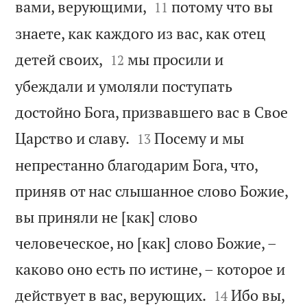


вами, верующими,
потому что вы
11
знаете, как каждого из вас, как отец


детей своих,
мы просили и
12
убеждали и умоляли поступать
достойно Бога, призвавшего вас в Свое


Царство и славу.
Посему и мы
13
непрестанно благодарим Бога, что,
приняв от нас слышанное слово Божие,
вы приняли не [как] слово
человеческое, но [как] слово Божие, –
каково оно есть по истине, – которое и


действует в вас, верующих.
Ибо вы,
14