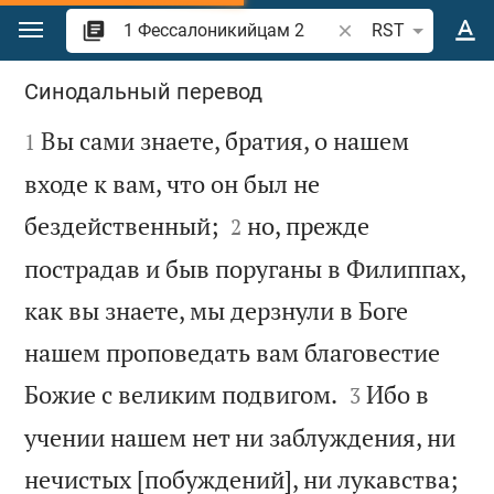
Перейти к содержанию
Поиск по отрывку 
RST
1 Фессалоникийцам 2
Синодальный перевод

Вы сами знаете, братия, о нашем
1
входе к вам, что он был не


бездейственный;
но, прежде
2
пострадав и быв поруганы в Филиппах,
как вы знаете, мы дерзнули в Боге
нашем проповедать вам благовестие


Божие с великим подвигом.
Ибо в
3
учении нашем нет ни заблуждения, ни

нечистых [побуждений], ни лукавства;