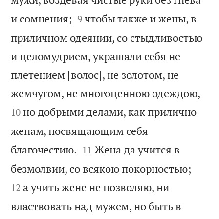


и сомнения;
чтобы также и жены, в
9
приличном одеянии, со стыдливостью
и целомудрием, украшали себя не
плетением [волос], не золотом, не


жемчугом, не многоценною одеждою,
но добрыми делами, как прилично
10
женам, посвящающим себя


благочестию.
Жена да учится в
11


безмолвии, со всякою покорностью;
а учить жене не позволяю, ни
12
властвовать над мужем, но быть в