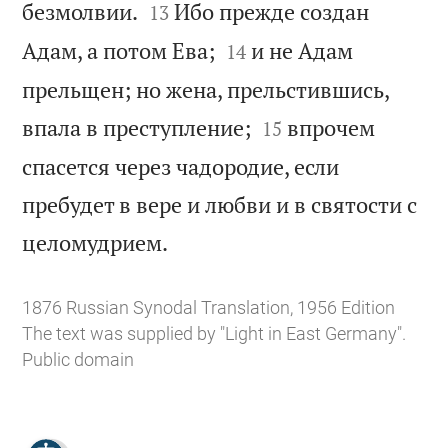


безмолвии.
Ибо прежде создан
13


Адам, а потом Ева;
и не Адам
14
прельщен; но жена, прельстившись,


впала в преступление;
впрочем
15
спасется через чадородие, если
пребудет в вере и любви и в святости с

целомудрием.
1876 Russian Synodal Translation, 1956 Edition
The text was supplied by "Light in East Germany".
Public domain