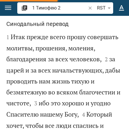
Перейти к содержанию
Поиск по отрывку 
RST
1 Тимофею 2
Синодальный перевод

Итак прежде всего прошу совершать
1
молитвы, прошения, моления,


благодарения за всех человеков,
за
2
царей и за всех начальствующих, дабы
проводить нам жизнь тихую и
безмятежную во всяком благочестии и


чистоте,
ибо это хорошо и угодно
3


Спасителю нашему Богу,
Который
4
хочет, чтобы все люди спаслись и