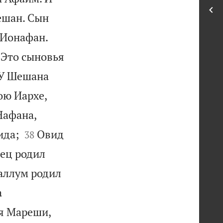
ешан. Сын
 Ионафан.
 Это сыновья
 У Шешана
ою Иархе,
Нафана,


ида;
Овид
38
лец родил
аллум родил
а
ья Мареши,