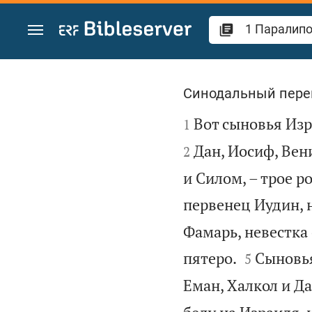
Перейти к содержанию
1 Паралипоменон
Синодальный пере

Вот сыновья Изр
1
Дан, Иосиф, Вен
2
и Силом, – трое р
первенец Иудин, н
Фамарь, невестка 


пятеро.
Сыновья
5
Еман, Халкол и Да