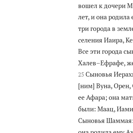
вошел к дочери Ма
лет, и она родила 
три города в земл
селения Иаира, Ке
Все эти города сы
Халев–Ефрафе, же
Сыновья Иерахм
25
[ним] Вуна, Орен,
ее Афара; она мат
были: Маац, Иами
Сыновья Шаммая:
она родила ему А