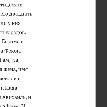
стидесяти
него двадцать
ли у них
ят городов.
 Есрома в


а Фекои.
ам, [за]
я жена, имя
меилова,
и Иада.
 Авихаиль, и
и Афаим. И