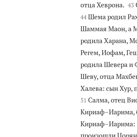


отца Хеврона.
43
Шема родил Рах
44
Шаммая Маон, а М
родила Харана, Мо
Регем, Иофам, Геш
родила Шевера и 
Шеву, отца Махбен
Халева: сын Хур,
Салма, отец Ви
51
Кириаф–Иарима, б
Кириаф–Иарима: 
произошли Цорян