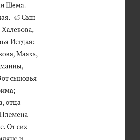


 и Шема.


ая.
Сын
45
 Халевова,
ья Иегдая:
ова, Мааха,
дманны,
Вот сыновья


рима;
, отца
Племена
. От сих
мляне и