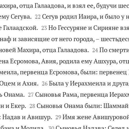
хира, отца Галаадова, и взял ее, будучи ше


ему Сегува.
Сегув родил Иаира, и было у 
22


е Галаадской.
Но Гессуряне и Сирияне взя
23
наф и зависящие от него города, – шестьдес


новей Махира, отца Галаадова.
По смерти
24
на Есромова, Авия, родила ему Ашхура, отц
еила, первенца Есромова, были: первенец Р


 Оцем и Ахия.
Была у Иерахмеила и друга
26


ь Онама.
Сыновья Рама, первенца Иерах
27


н и Екер.
Сыновья Онама были: Шаммай 
28


 Надав и Авишур.
Имя жене Авишуровой
29


хбана и Молида.
Сыновья Надава: Селед 
30