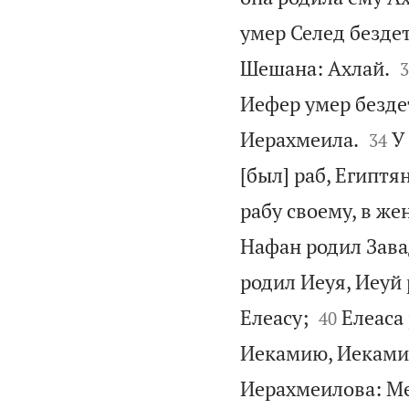
умер Селед безде

Шешана: Ахлай.
3
Иефер умер безд


Иерахмеила.
У
34
[был] раб, Египтя
рабу своему, в же
Нафан родил Зава
родил Иеуя, Иеуй


Елеасу;
Елеаса
40
Иекамию, Иеками
Иерахмеилова: Ме