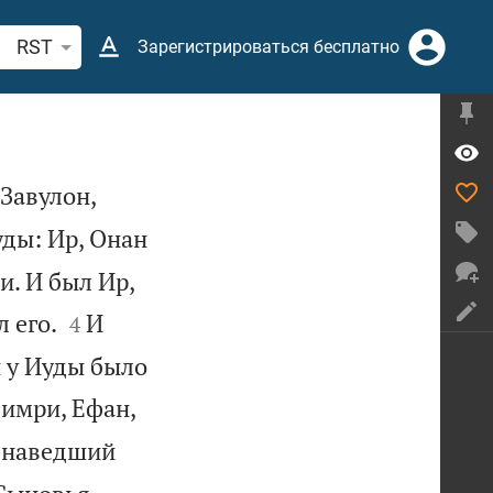
иск по отрывку из Библии или термину
RST
Зарегистрироваться бесплатно


 Завулон,
ды: Ир, Онан
и. И был Ир,


 его.
И
4
й у Иуды было
имри, Ефан,
, наведший