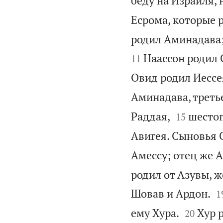
беду на Израиля, 
Есрома, которые р
родил Аминадава;
Наассон родил 
11
Овид родил Иессе
Аминадава, треть


Раддая,
шестог
15
Авигея. Сыновья С
Амессу; отец же 
родил от Азувы, ж

Шовав и Ардон.
1


ему Хура.
Хур 
20