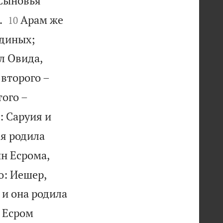
Сыновья


.
Арам же
10


удиных;
л Овида,
 второго –
того –
: Саруия и
я родила
ын Есрома,
о: Иешер,
 и она родила
 Есром