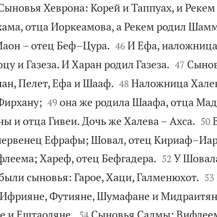
Сыновья Хеврона: Корей и Таппуах, и Рекем
ама, отца Иоркеамова, а Рекем родил Шамм


аон – отец Беф–Цура.
И Ефа, наложница
46


цу и Газеза. И Харан родил Газеза.
Сынов
47


ан, Пелет, Ефа и Шааф.
Наложница Халев
48


Фирхану;
она же родила Шаафа, отца Ма
49


ы и отца Гивеи. Дочь же Халева – Ахса.
50
 первенец Ефрафы; Шовал, отец Кириаф–Иа


флеема; Хареф, отец Бефгадера.
У Шовала
52


ыли сыновья: Гарое, Хаци, Галменюхот.
53
Ифрияне, Футияне, Шумафане и Мидраитяне


е и Ештаоляне.
Сыновья Салмы: Вифлее
54