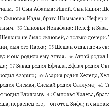


тным.
Сын Афаима: Иший. Сын Ишия: Ш
31

Сыновья Иады, брата Шаммаева: Иефер и
2


етным.
Сыновья Ионафана: Пелеф и Заза.
33
 Шешана не было сыновей, а только дочери.


нин, имя его Иарха;
Шешан отдал дочь св
35


ну: и она родила ему Аттая.
Аттай родил 
36


да;
Завад родил Ефлала, Ефлал родил Ов
37


 родил Азарию;
Азария родил Хелеца, Хе
39


 родил Сисмая, Сисмай родил Саллума;
С
41


я родил Елишаму.
Сыновья Халева, брат
42
ша, первенец его, – он отец Зифа; и сынов