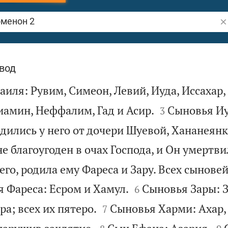
По
 2
вод
аиля: Рувим, Симеон, Левий, Иуда, Иссахар,


иамин, Неффалим, Гад и Асир.
Сыновья Иу
3
одились у него от дочери Шуевой, Хананеянк
е благоугоден в очах Господа, и Он умертвил
его, родила ему Фареса и Зару. Всех сынове


 Фареса: Есром и Хамул.
Сыновья Зары: З
6


ра; всех их пятеро.
Сыновья Харми: Ахар
7



