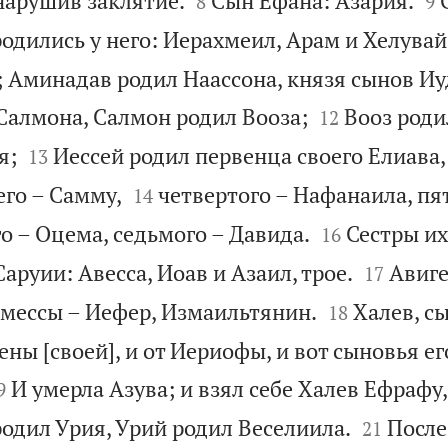
нарушив заклятие.
Сын Ефана: Азария.
8
9
одились у него: Иерахмеил, Арам и Хелувай
 Аминадав родил Наассона, князя сынов И


Салмона, Салмон родил Вооза;
Вооз роди
12


я;
Иессей родил первенца своего Елиава,
13


его – Самму,
четвертого – Нафанаила, пя
14


о – Оцема, седьмого – Давида.
Сестры их
16


аруии: Авесса, Иоав и Азаил, трое.
Авиге
17


Амессы – Иефер, Измаильтянин.
Халев, с
18
ены [своей], и от Иериофы, и вот сыновья ег

И умерла Азува; и взял себе Халев Ефрафу,
9


родил Урия, Урий родил Веселиила.
После
21