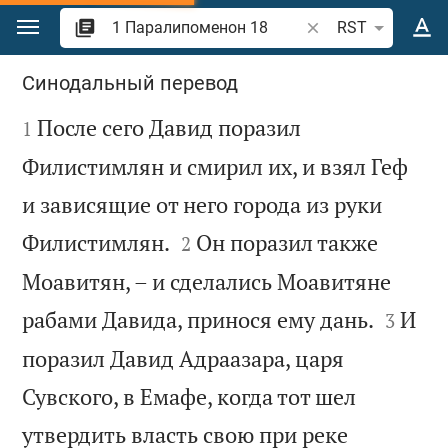
Перейти к содержанию
Поиск по отрывку 
RST
1 Паралипоменон 18
Синодальный перевод

После сего Давид поразил
1
Филистимлян и смирил их, и взял Геф
и зависящие от него города из руки


Филистимлян.
Он поразил также
2
Моавитян, – и сделались Моавитяне


рабами Давида, принося ему дань.
И
3
поразил Давид Адраазара, царя
Сувского, в Емафе, когда тот шел
утвердить власть свою при реке