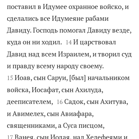
поставил в Идумее охранное войско, и
сделались все Идумеяне рабами
Давиду. Господь помогал Давиду везде,


куда он ни ходил.
И царствовал
14
Давид над всем Израилем, и творил суд


и правду всему народу своему.
Иоав, сын Саруи, [был] начальником
15
войска, Иосафат, сын Ахилуда,


дееписателем,
Садок, сын Ахитува,
16
и Авимелех, сын Авиафара,


священниками, а Суса писцом,
Ванея, сын Иодая, над Хелефеями и
17