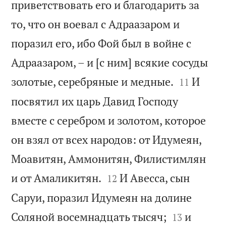
приветствовать его и благодарить за
то, что он воевал с Адраазаром и
поразил его, ибо Фой был в войне с
Адраазаром, – и [с ним] всякие сосуды


золотые, серебряные и медные.
И
11
посвятил их царь Давид Господу
вместе с серебром и золотом, которое
он взял от всех народов: от Идумеян,
Моавитян, Аммонитян, Филистимлян


и от Амаликитян.
И Авесса, сын
12
Саруи, поразил Идумеян на долине


Соляной восемнадцать тысяч;
и
13