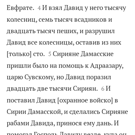


Евфрате.
И взял Давид у него тысячу
4
колесниц, семь тысяч всадников и
двадцать тысяч пеших, и разрушил
Давид все колесницы, оставив из них


[только] сто.
Сирияне Дамасские
5
пришли было на помощь к Адраазару,
царю Сувскому, но Давид поразил


двадцать две тысячи Сириян.
И
6
поставил Давид [охранное войско] в
Сирии Дамасской, и сделались Сирияне
рабами Давида, принося ему дань. И
помогал Господь Давиду везде, куда он