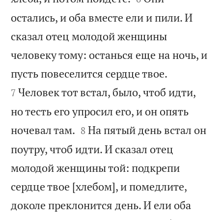
остались, и оба вместе ели и пили. И
сказал отец молодой женщины
человеку тому: останься еще на ночь, и


пусть повеселится сердце твое.
Человек тот встал, было, чтоб идти,
7
но тесть его упросил его, и он опять


ночевал там.
На пятый день встал он
8
поутру, чтоб идти. И сказал отец
молодой женщины той: подкрепи
сердце твое [хлебом], и помедлите,
доколе преклонится день. И ели оба