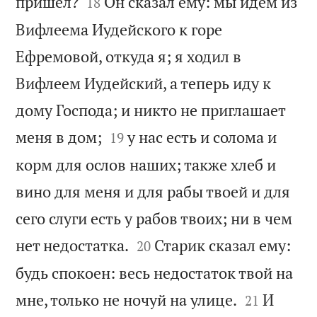


пришел?
Он сказал ему: мы идем из
18
Вифлеема Иудейского к горе
Ефремовой, откуда я; я ходил в
Вифлеем Иудейский, а теперь иду к
дому Господа; и никто не приглашает


меня в дом;
у нас есть и солома и
19
корм для ослов наших; также хлеб и
вино для меня и для рабы твоей и для
сего слуги есть у рабов твоих; ни в чем


нет недостатка.
Старик сказал ему:
20
будь спокоен: весь недостаток твой на


мне, только не ночуй на улице.
И
21