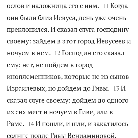


ослов и наложница его с ним.
Когда
11
они были близ Иевуса, день уже очень
преклонился. И сказал слуга господину
своему: зайдем в этот город Иевусеев и


ночуем в нем.
Господин его сказал
12
ему: нет, не пойдем в город
иноплеменников, которые не из сынов


Израилевых, но дойдем до Гивы.
И
13
сказал слуге своему: дойдем до одного
из сих мест и ночуем в Гиве, или в


Раме.
И пошли, и шли, и закатилось
14


солнце подле Гивы Вениаминовой.