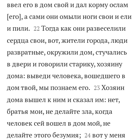
ввел его в дом свой и дал корму ослам
[его], а сами они омыли ноги свои и ели


и пили.
Тогда как они развеселили
22
сердца свои, вот, жители города, люди
развратные, окружили дом, стучались
в двери и говорили старику, хозяину
дома: выведи человека, вошедшего в


дом твой, мы познаем его.
Хозяин
23
дома вышел к ним и сказал им: нет,
братья мои, не делайте зла, когда
человек сей вошел в дом мой, не


делайте этого безумия;
вот у меня
24