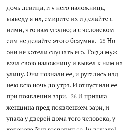
дочь девица, и у него наложница,
выведу я их, смирите их и делайте с
ними, что вам угодно; а с человеком


сим не делайте этого безумия.
Но
25
они не хотели слушать его. Тогда муж
взял свою наложницу и вывел к ним на
улицу. Они познали ее, и ругались над
нею всю ночь до утра. И отпустили ее


при появлении зари.
И пришла
26
женщина пред появлением зари, и
упала у дверей дома того человека, у
которого был господин ее, [и лежала]