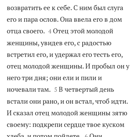
возвратить ее к себе. С ним был слуга
его и пара ослов. Она ввела его в дом


отца своего.
Отец этой молодой
4
женщины, увидев его, с радостью
встретил его, и удержал его тесть его,
отец молодой женщины. И пробыл он у
него три дня; они ели и пили и


ночевали там.
В четвертый день
5
встали они рано, и он встал, чтоб идти.
И сказал отец молодой женщины зятю
своему: подкрепи сердце твое куском


хлеба, и потом пойдете.
Они
6