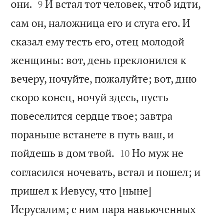


они.
И встал тот человек, чтоб идти,
9
сам он, наложница его и слуга его. И
сказал ему тесть его, отец молодой
женщины: вот, день преклонился к
вечеру, ночуйте, пожалуйте; вот, дню
скоро конец, ночуй здесь, пусть
повеселится сердце твое; завтра
пораньше встанете в путь ваш, и


пойдешь в дом твой.
Но муж не
10
согласился ночевать, встал и пошел; и
пришел к Иевусу, что [ныне]
Иерусалим; с ним пара навьюченных