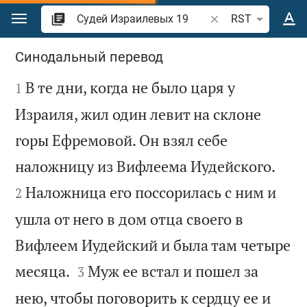
Перейти к содержанию
Поиск по отрывку 
RST
Судей Израилевых 19
Синодальный перевод

В те дни, когда не было царя у
1
Израиля, жил один левит на склоне
горы Ефремовой. Он взял себе


наложницу из Вифлеема Иудейского.
Наложница его поссорилась с ним и
2
ушла от него в дом отца своего в
Вифлеем Иудейский и была там четыре


месяца.
Муж ее встал и пошел за
3
нею, чтобы поговорить к сердцу ее и