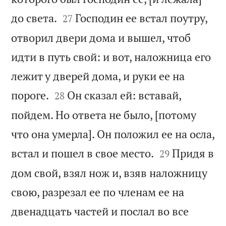


до света.
Господин ее встал поутру,
27
отворил двери дома и вышел, чтоб
идти в путь свой: и вот, наложница его
лежит у дверей дома, и руки ее на


пороге.
Он сказал ей: вставай,
28
пойдем. Но ответа не было, [потому
что она умерла]. Он положил ее на осла,


встал и пошел в свое место.
Придя в
29
дом свой, взял нож и, взяв наложницу
свою, разрезал ее по членам ее на
двенадцать частей и послал во все