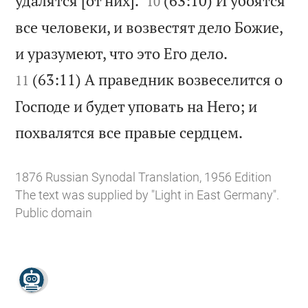
удалятся [от них].
(63:10) И убоятся
10
все человеки, и возвестят дело Божие,


и уразумеют, что это Его дело.
(63:11) А праведник возвеселится о
11
Господе и будет уповать на Него; и

похвалятся все правые сердцем.
1876 Russian Synodal Translation, 1956 Edition
The text was supplied by "Light in East Germany".
Public domain