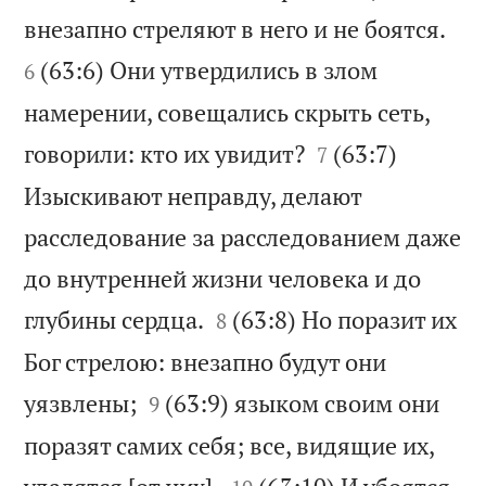


внезапно стреляют в него и не боятся.
(63:6) Они утвердились в злом
6
намерении, совещались скрыть сеть,


говорили: кто их увидит?
(63:7)
7
Изыскивают неправду, делают
расследование за расследованием даже
до внутренней жизни человека и до


глубины сердца.
(63:8) Но поразит их
8
Бог стрелою: внезапно будут они


уязвлены;
(63:9) языком своим они
9
поразят самих себя; все, видящие их,

