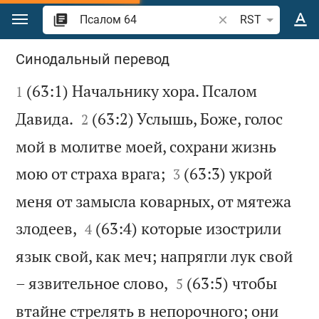
Перейти к содержанию
Поиск по отрывку 
RST
Псалом 64
Синодальный перевод

(63:1) Начальнику хора. Псалом
1


Давида.
(63:2) Услышь, Боже, голос
2
мой в молитве моей, сохрани жизнь


мою от страха врага;
(63:3) укрой
3
меня от замысла коварных, от мятежа


злодеев,
(63:4) которые изострили
4
язык свой, как меч; напрягли лук свой


– язвительное слово,
(63:5) чтобы
5
втайне стрелять в непорочного; они