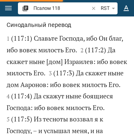
Перейти к содержанию
Поиск по отрывку 
RST
Псалом 118
Синодальный перевод

(117:1) Славьте Господа, ибо Он благ,
1


ибо вовек милость Его.
(117:2) Да
2
скажет ныне [дом] Израилев: ибо вовек


милость Его.
(117:3) Да скажет ныне
3


дом Ааронов: ибо вовек милость Его.
(117:4) Да скажут ныне боящиеся
4


Господа: ибо вовек милость Его.
(117:5) Из тесноты воззвал я к
5
Господу, – и услышал меня, и на