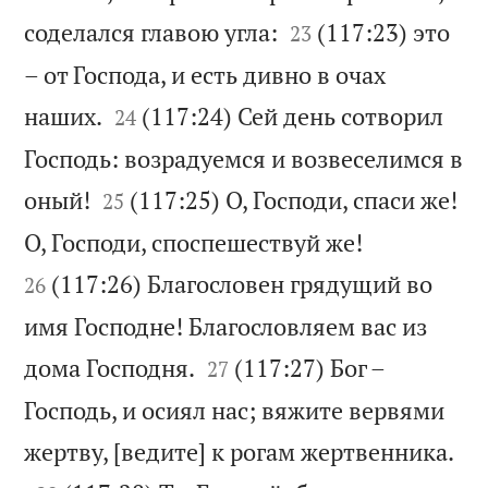


соделался главою угла:
(117:23) это
23
– от Господа, и есть дивно в очах


наших.
(117:24) Сей день сотворил
24
Господь: возрадуемся и возвеселимся в


оный!
(117:25) О, Господи, спаси же!
25


О, Господи, споспешествуй же!
(117:26) Благословен грядущий во
26
имя Господне! Благословляем вас из


дома Господня.
(117:27) Бог –
27
Господь, и осиял нас; вяжите вервями

жертву, [ведите] к рогам жертвенника.