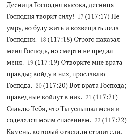
Десница Господня высока, десница


Господня творит силу!
(117:17) Не
17
умру, но буду жить и возвещать дела


Господни.
(117:18) Строго наказал
18
меня Господь, но смерти не предал


меня.
(117:19) Отворите мне врата
19
правды; войду в них, прославлю


Господа.
(117:20) Вот врата Господа;
20


праведные войдут в них.
(117:21)
21
Славлю Тебя, что Ты услышал меня и


соделался моим спасением.
(117:22)
22
Камень, который отвергли строители,