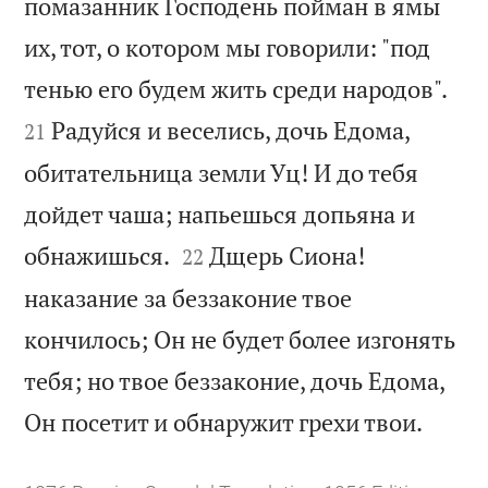
помазанник Господень пойман в ямы
их, тот, о котором мы говорили: "под


тенью его будем жить среди народов".
Радуйся и веселись, дочь Едома,
21
обитательница земли Уц! И до тебя
дойдет чаша; напьешься допьяна и


обнажишься.
Дщерь Сиона!
22
наказание за беззаконие твое
кончилось; Он не будет более изгонять
тебя; но твое беззаконие, дочь Едома,

Он посетит и обнаружит грехи твои.