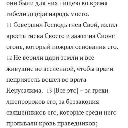
они были для них пищею во время


гибели дщери народа моего.
Совершил Господь гнев Свой, излил
11
ярость гнева Своего и зажег на Сионе


огонь, который пожрал основания его.
Не верили цари земли и все
12
живущие во вселенной, чтобы враг и
неприятель вошел во врата


Иерусалима.
[Все это] – за грехи
13
лжепророков его, за беззакония
священников его, которые среди него


проливали кровь праведников;