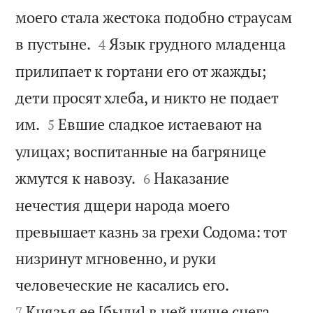
моего стала жестока подобно страусам


в пустыне.
Язык грудного младенца
4
прилипает к гортани его от жажды;
дети просят хлеба, и никто не подает


им.
Евшие сладкое истаевают на
5
улицах; воспитанные на багрянице


жмутся к навозу.
Наказание
6
нечестия дщери народа моего
превышает казнь за грехи Содома: тот
низринут мгновенно, и руки


человеческие не касались его.
Князья ее [были] в ней чище снега,
7