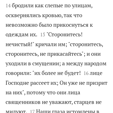
бродили как слепые по улицам,
14
осквернялись кровью, так что
невозможно было прикоснуться к


одеждам их.
"Сторонитесь!
15
нечистый!" кричали им; "сторонитесь,
сторонитесь, не прикасайтесь"; и они
уходили в смущении; а между народом


говорили: "их более не будет!
лице
16
Господне рассеет их; Он уже не призрит
на них", потому что они лица
священников не уважают, старцев не


милуют.
Наши глаза истомлены в
17