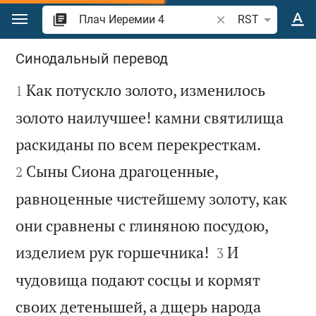
Перейти к содержанию
Поиск по отрывку 
RST
Плач Иеремии 4
Синодальный перевод

Как потускло золото, изменилось
1
золото наилучшее! камни святилища


раскиданы по всем перекресткам.
Сыны Сиона драгоценные,
2
равноценные чистейшему золоту, как
они сравнены с глиняною посудою,


изделием рук горшечника!
И
3
чудовища подают сосцы и кормят
своих детенышей, а дщерь народа