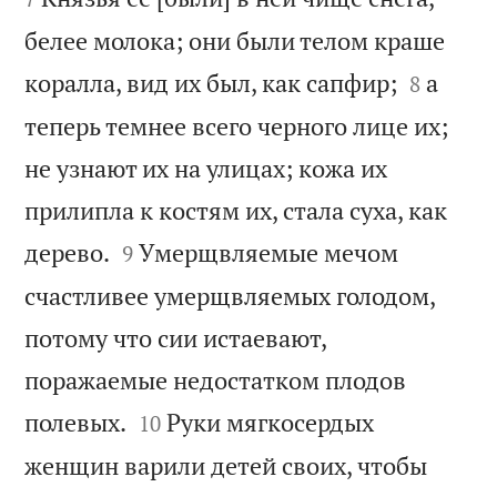
белее молока; они были телом краше


коралла, вид их был, как сапфир;
а
8
теперь темнее всего черного лице их;
не узнают их на улицах; кожа их
прилипла к костям их, стала суха, как


дерево.
Умерщвляемые мечом
9
счастливее умерщвляемых голодом,
потому что сии истаевают,
поражаемые недостатком плодов


полевых.
Руки мягкосердых
10
женщин варили детей своих, чтобы