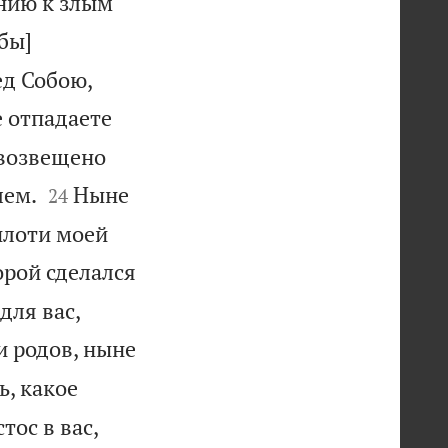
нию к злым
бы]


ед Собою,
е отпадаете
 возвещено


лем.
Ныне
24
плоти моей
орой сделался
для вас,
и родов, ныне
ь, какое
тос в вас,