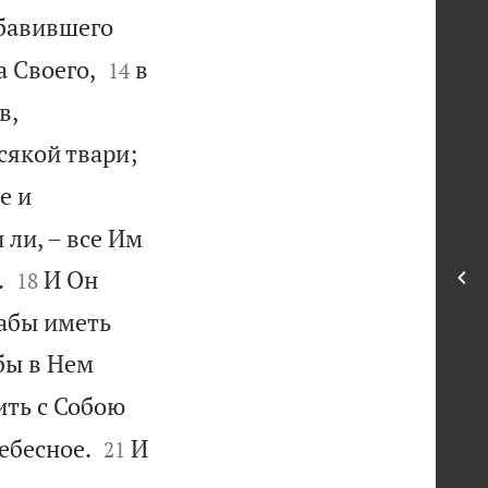
бавившего


а Своего,
в
14


в,

сякой твари;
е и
 ли, – все Им


.
И Он
18
дабы иметь
бы в Нем
ить с Собою


ебесное.
И
21