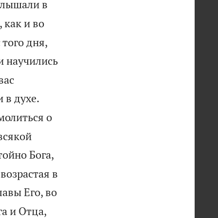
 слышали в
 как и во
 того дня,
и научились
вас


 в духе.
 молиться о
 всякой
ойно Бога,
 возрастая в
авы Его, во
а и Отца,