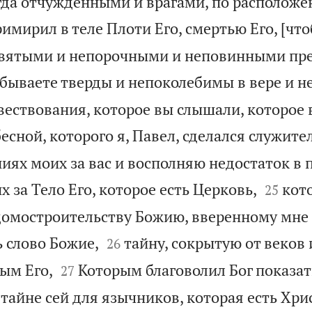
гда отчужденными и врагами, по расположе
имирил в теле Плоти Его, смертью Его, [что
святыми и непорочными и неповинными пр
ебываете тверды и непоколебимы в вере и н
вествования, которое вы слышали, которое
есной, которого я, Павел, сделался служите
иях моих за вас и восполняю недостаток в 


 за Тело Его, которое есть Церковь,
кот
25
домостроительству Божию, вверенному мне 


ь слово Божие,
тайну, сокрытую от веков 
26


ым Его,
Которым благоволил Бог показат
27
 тайне сей для язычников, которая есть Хрис