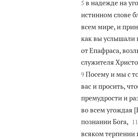
в надежде на уг
5
истинном слове б
всем мире, и прино
как вы услышали 
от Епафраса, возл
служителя Христо
Посему и мы с то
9
вас и просить, чт
премудрости и ра
во всем угождая [

познании Бога,
11
всяком терпении 