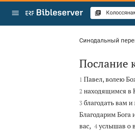
Перейти к содержанию
Колоссянам 1
Синодальный пере
Послание 


Павел, волею Бо
1
находящимся в К
2
благодать вам и
3
Благодарим Бога и


вас,
услышав о в
4