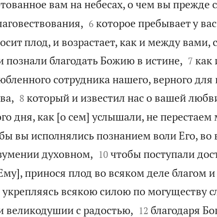
отованное вам на небесах, о чем вы прежде


лаговествования,
которое пребывает у вас,
6
сит плод, и возрастает, как и между вами, с


и познали благодать Божию в истине,
как 
7
юбленного сотрудника нашего, верного для 


ва,
который и известил нас о вашей любви
8
го дня, как [о сем] услышали, не перестаем
обы вы исполнялись познанием воли Его, во


зумении духовном,
чтобы поступали дост
10
Ему], принося плод во всяком деле благом и

укрепляясь всякою силою по могуществу сл


и великодушии с радостью,
благодаря Бог
12