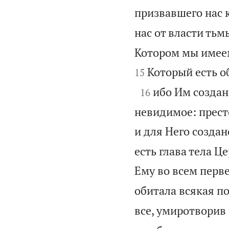
призвавшего нас к
нас от власти ть
Котором мы имеем
Который есть о
15

ибо Им создано
16
невидимое: престо
и для Него создан
есть глава тела Ц
Ему во всем перв
обитала всякая по
все, умиротворив 