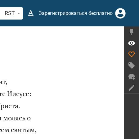
иск по отрывку из Библии или термину
RST
Зарегистрироваться бесплатно


ат,


е Иисусе:
риста.
а молясь о


сем святым,