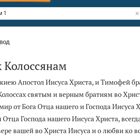
По
вод
к Колоссянам
жиею Апостол Иисуса Христа, и Тимофей бр
олоссах святым и верным братиям во Христ
 мир от Бога Отца нашего и Господа Иисуса Х
 Отца Господа нашего Иисуса Христа, всегд
ере вашей во Христа Иисуса и о любви ко в