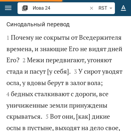
Перейти к содержанию
Поиск по отрывку 
RST
Иова 24
Синодальный перевод

Почему не сокрыты от Вседержителя
1
времена, и знающие Его не видят дней


Его?
Межи передвигают, угоняют
2


стада и пасут [у себя].
У сирот уводят
3


осла, у вдовы берут в залог вола;
бедных сталкивают с дороги, все
4
уничиженные земли принуждены


скрываться.
Вот они, [как] дикие
5
ослы в пустыне, выходят на дело свое,