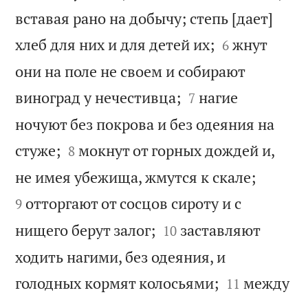
вставая рано на добычу; степь [дает]


хлеб для них и для детей их;
жнут
6
они на поле не своем и собирают


виноград у нечестивца;
нагие
7
ночуют без покрова и без одеяния на


стуже;
мокнут от горных дождей и,
8


не имея убежища, жмутся к скале;
отторгают от сосцов сироту и с
9


нищего берут залог;
заставляют
10
ходить нагими, без одеяния, и


голодных кормят колосьями;
между
11