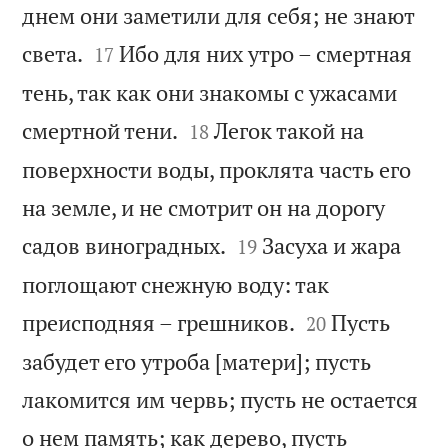
днем они заметили для себя; не знают


света.
Ибо для них утро – смертная
17
тень, так как они знакомы с ужасами


смертной тени.
Легок такой на
18
поверхности воды, проклята часть его
на земле, и не смотрит он на дорогу


садов виноградных.
Засуха и жара
19
поглощают снежную воду: так


преисподняя – грешников.
Пусть
20
забудет его утроба [матери]; пусть
лакомится им червь; пусть не остается
о нем память; как дерево, пусть