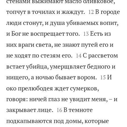
стенами выжимают масло оливковое,


топчут в точилах и жаждут.
В городе
12
люди стонут, и душа убиваемых вопит,


и Бог не воспрещает того.
Есть из
13
них враги света, не знают путей его и


не ходят по стезям его.
С рассветом
14
встает убийца, умерщвляет бедного и


нищего, а ночью бывает вором.
И
15
око прелюбодея ждет сумерков,
говоря: ничей глаз не увидит меня, – и


закрывает лице.
В темноте
16
подкапываются под домы, которые