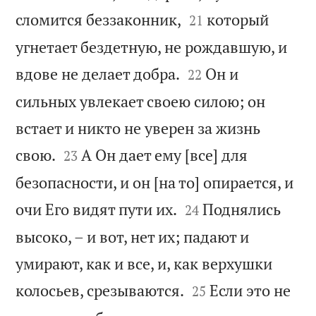


сломится беззаконник,
который
21
угнетает бездетную, не рождавшую, и


вдове не делает добра.
Он и
22
сильных увлекает своею силою; он
встает и никто не уверен за жизнь


свою.
А Он дает ему [все] для
23
безопасности, и он [на то] опирается, и


очи Его видят пути их.
Поднялись
24
высоко, – и вот, нет их; падают и
умирают, как и все, и, как верхушки


колосьев, срезываются.
Если это не
25