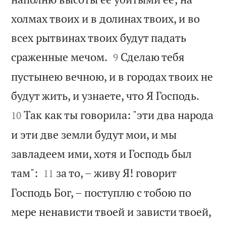
холмах твоих и в долинах твоих, и во
всех рытвинах твоих будут падать


сраженные мечом.
Сделаю тебя
9
пустынею вечною, и в городах твоих не


будут жить, и узнаете, что Я Господь.
Так как ты говорила: "эти два народа
10
и эти две земли будут мои, и мы
завладеем ими, хотя и Господь был


там":
за то, – живу Я! говорит
11
Господь Бог, – поступлю с тобою по
мере ненависти твоей и зависти твоей,