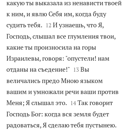
какую ты выказала из ненависти твоей
к ним, и явлю Себя им, когда буду


судить тебя.
И узнаешь, что Я,
12
Господь, слышал все глумления твои,
какие ты произносила на горы
Израилевы, говоря: "опустели! нам


отданы на съедение!"
Вы
13
величались предо Мною языком
вашим и умножали речи ваши против


Меня; Я слышал это.
Так говорит
14
Господь Бог: когда вся земля будет


радоваться, Я сделаю тебя пустынею.