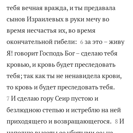
тебя вечная вражда, и ты предавала
сынов Израилевых в руки мечу во
время несчастья их, во время


окончательной гибели:
за это – живу
6
Я! говорит Господь Бог – сделаю тебя
кровью, и кровь будет преследовать
тебя; так как ты не ненавидела крови,


то кровь и будет преследовать тебя.
И сделаю гору Сеир пустою и
7
безлюдною степью и истреблю на ней


приходящего и возвращающегося.
И
8
наполню высоты ее убитыми ее; на