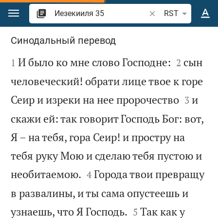
Перейти к содержанию
Поиск по отрывку 
RST
Иезекииля 35
Синодальный перевод



И было ко мне слово Господне:
сын
1
2
человеческий! обрати лице твое к горе


Сеир и изреки на нее пророчество
и
3
скажи ей: так говорит Господь Бог: вот,
Я – на тебя, гора Сеир! и простру на
тебя руку Мою и сделаю тебя пустою и


необитаемою.
Города твои превращу
4
в развалины, и ты сама опустеешь и


узнаешь, что Я Господь.
Так как у
5