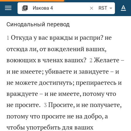
Перейти к содержанию
Поиск по отрывку 
RST
Иакова 4
Синодальный перевод

Откуда у вас вражды и распри? не
1
отсюда ли, от вожделений ваших,


воюющих в членах ваших?
Желаете –
2
и не имеете; убиваете и завидуете – и
не можете достигнуть; препираетесь и
враждуете – и не имеете, потому что


не просите.
Просите, и не получаете,
3
потому что просите не на добро, а
чтобы употребить для ваших