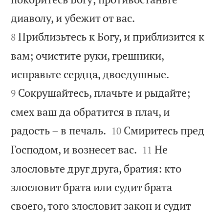


диаволу, и убежит от вас.
Приблизьтесь к Богу, и приблизится к
8
вам; очистите руки, грешники,


исправьте сердца, двоедушные.
Сокрушайтесь, плачьте и рыдайте;
9
смех ваш да обратится в плач, и


радость – в печаль.
Смиритесь пред
10


Господом, и вознесет вас.
Не
11
злословьте друг друга, братия: кто
злословит брата или судит брата
своего, того злословит закон и судит