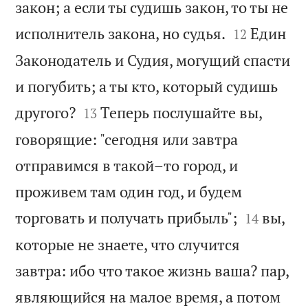
закон; а если ты судишь закон, то ты не


исполнитель закона, но судья.
Един
12
Законодатель и Судия, могущий спасти
и погубить; а ты кто, который судишь


другого?
Теперь послушайте вы,
13
говорящие: "сегодня или завтра
отправимся в такой–то город, и
проживем там один год, и будем


торговать и получать прибыль";
вы,
14
которые не знаете, что случится
завтра: ибо что такое жизнь ваша? пар,
являющийся на малое время, а потом