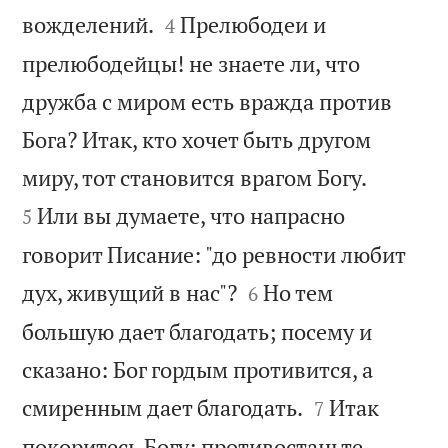


вожделений.
Прелюбодеи и
4
прелюбодейцы! не знаете ли, что
дружба с миром есть вражда против
Бога? Итак, кто хочет быть другом


миру, тот становится врагом Богу.
Или вы думаете, что напрасно
5
говорит Писание: "до ревности любит


дух, живущий в нас"?
Но тем
6
большую дает благодать; посему и
сказано: Бог гордым противится, а


смиренным дает благодать.
Итак
7
покоритесь Богу; противостаньте