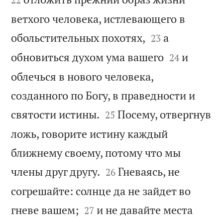
ветхого человека, истлевающего в


обольстительных похотях,
а
23


обновиться духом ума вашего
и
24
облечься в нового человека,
созданного по Богу, в праведности и


святости истины.
Посему, отвергнув
25
ложь, говорите истину каждый
ближнему своему, потому что мы


члены друг другу.
Гневаясь, не
26
согрешайте: солнце да не зайдет во


гневе вашем;
и не давайте места
27