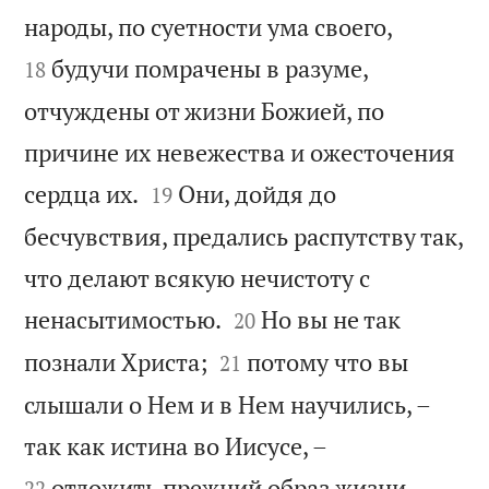


народы, по суетности ума своего,
будучи помрачены в разуме,
18
отчуждены от жизни Божией, по
причине их невежества и ожесточения


сердца их.
Они, дойдя до
19
бесчувствия, предались распутству так,
что делают всякую нечистоту с


ненасытимостью.
Но вы не так
20


познали Христа;
потому что вы
21
слышали о Нем и в Нем научились, –


так как истина во Иисусе, –
отложить прежний образ жизни
22