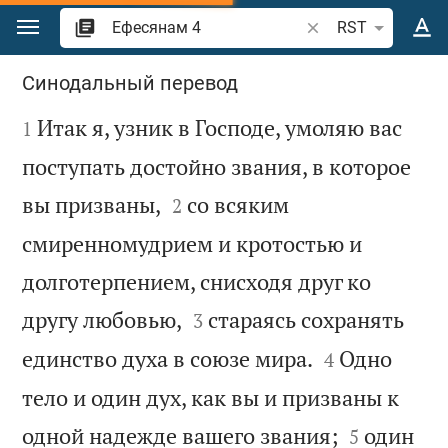
Перейти к содержанию
Поиск по отрывку 
RST
Ефесянам 4
Синодальный перевод

Итак я, узник в Господе, умоляю вас
1
поступать достойно звания, в которое


вы призваны,
со всяким
2
смиренномудрием и кротостью и
долготерпением, снисходя друг ко


другу любовью,
стараясь сохранять
3


единство духа в союзе мира.
Одно
4
тело и один дух, как вы и призваны к


одной надежде вашего звания;
один
5