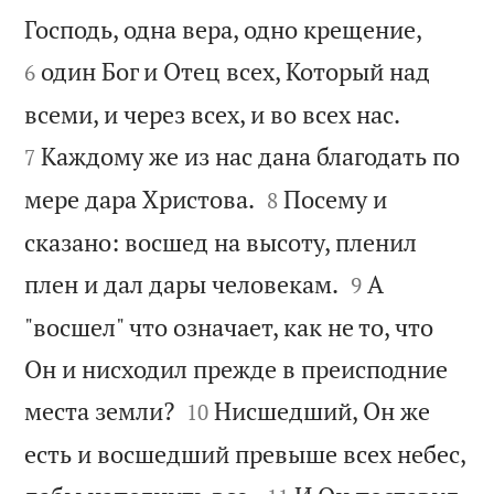


Господь, одна вера, одно крещение,
один Бог и Отец всех, Который над
6


всеми, и через всех, и во всех нас.
Каждому же из нас дана благодать по
7


мере дара Христова.
Посему и
8
сказано: восшед на высоту, пленил


плен и дал дары человекам.
А
9
"восшел" что означает, как не то, что
Он и нисходил прежде в преисподние


места земли?
Нисшедший, Он же
10
есть и восшедший превыше всех небес,