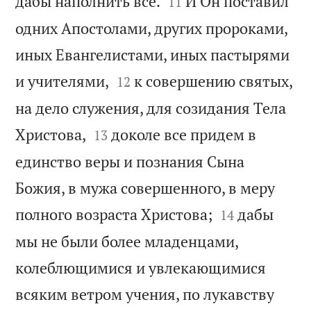


дабы наполнить все.
И Он поставил
11
одних Апостолами, других пророками,
иных Евангелистами, иных пастырями


и учителями,
к совершению святых,
12
на дело служения, для созидания Тела


Христова,
доколе все придем в
13
единство веры и познания Сына
Божия, в мужа совершенного, в меру


полного возраста Христова;
дабы
14
мы не были более младенцами,
колеблющимися и увлекающимися
всяким ветром учения, по лукавству