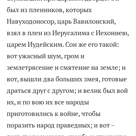
был из пленников, которых
Навуходоносор, царь Вавилонский,
взял в плен из Иерусалима с Иехониею,
царем Иудейским. Сон же его такой:
вот ужасный шум, гром и
землетрясение и смятение на земле; и
вот, вышли два больших змея, готовые
драться друг с другом; и велик был вой
их, и по вою их все народы
приготовились к войне, чтобы
поразить народ праведных; и вот –