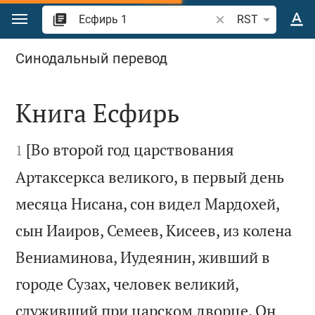
Перейти к содержанию
Поиск по отрывку 
RST
Есфирь 1
Синодальный перевод
Книга Есфирь


[Во второй год царствования
1
Артаксеркса великого, в первый день
месяца Нисана, сон видел Мардохей,
сын Иаиров, Семеев, Кисеев, из колена
Вениаминова, Иудеянин, живший в
городе Сузах, человек великий,
служивший при царском дворце. Он