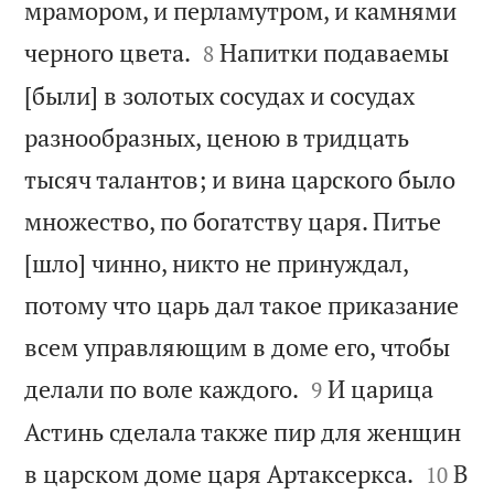
мрамором, и перламутром, и камнями


черного цвета.
Напитки подаваемы
8
[были] в золотых сосудах и сосудах
разнообразных, ценою в тридцать
тысяч талантов; и вина царского было
множество, по богатству царя. Питье
[шло] чинно, никто не принуждал,
потому что царь дал такое приказание
всем управляющим в доме его, чтобы


делали по воле каждого.
И царица
9
Астинь сделала также пир для женщин


в царском доме царя Артаксеркса.
В
10