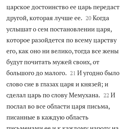
царское достоинство ее царь передаст


другой, которая лучше ее.
Когда
20
услышат о сем постановлении царя,
которое разойдется по всему царству
его, как оно ни велико, тогда все жены
будут почитать мужей своих, от


большого до малого.
И угодно было
21
слово сие в глазах царя и князей; и


сделал царь по слову Мемухана.
И
22
послал во все области царя письма,
писанные в каждую область
письменами ее и к каждому народу на