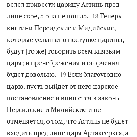
велел привести царицу Астинь пред


лице свое, а она не пошла.
Теперь
18
княгини Персидские и Мидийские,
которые услышат о поступке царицы,
будут [то же] говорить всем князьям
царя; и пренебрежения и огорчения


будет довольно.
Если благоугодно
19
царю, пусть выйдет от него царское
постановление и впишется в законы
Персидские и Мидийские и не
отменяется, о том, что Астинь не будет
входить пред лице царя Артаксеркса, а