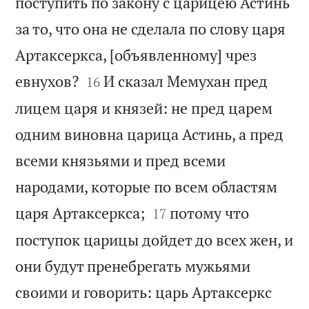
поступить по закону с царицею Астинь
за то, что она не сделала по слову царя
Артаксеркса, [объявленному] чрез


евнухов?
И сказал Мемухан пред
16
лицем царя и князей: не пред царем
одним виновна царица Астинь, а пред
всеми князьями и пред всеми
народами, которые по всем областям


царя Артаксеркса;
потому что
17
поступок царицы дойдет до всех жен, и
они будут пренебрегать мужьями
своими и говорить: царь Артаксеркс