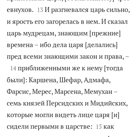


евнухов.
И разгневался царь сильно,
13
и ярость его загорелась в нем. И сказал
царь мудрецам, знающим [прежние]
времена – ибо дела царя [делались]

пред всеми знающими закон и права, –

приближенными же к нему [тогда
14
были]: Каршена, Шефар, Адмафа,
Фарсис, Мерес, Марсена, Мемухан –
семь князей Персидских и Мидийских,
которые могли видеть лице царя [и]


сидели первыми в царстве:
как
15