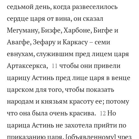
седьмой день, когда развеселилось
сердце царя от вина, он сказал
Мегуману, Бизфе, Харбоне, Бигфе и
Авагфе, Зефару и Каркасу – семи
евнухам, служившим пред лицем царя


Артаксеркса,
чтобы они привели
11
царицу Астинь пред лице царя в венце
царском для того, чтобы показать
народам и князьям красоту ее; потому


что она была очень красива.
Но
12
царица Астинь не захотела прийти по
приказанию царя, [объявленному] чрез