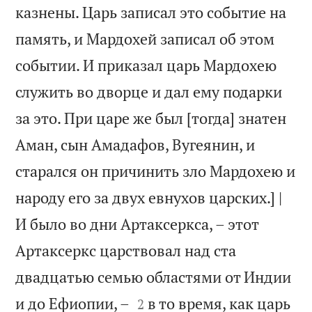
казнены. Царь записал это событие на
память, и Мардохей записал об этом
событии. И приказал царь Мардохею
служить во дворце и дал ему подарки
за это. При царе же был [тогда] знатен
Аман, сын Амадафов, Вугеянин, и
старался он причинить зло Мардохею и
народу его за двух евнухов царских.] |
И было во дни Артаксеркса, – этот
Артаксеркс царствовал над ста
двадцатью семью областями от Индии


и до Ефиопии, –
в то время, как царь
2