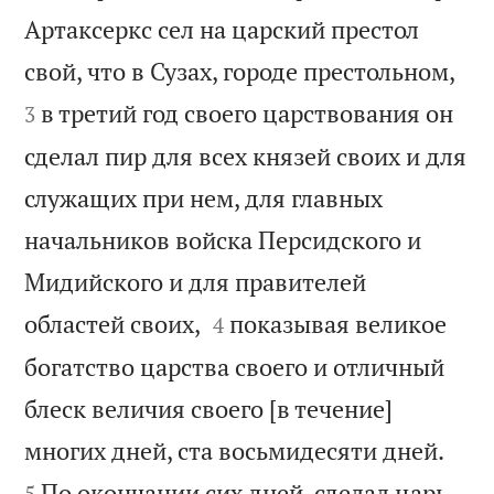
Артаксеркс сел на царский престол


свой, что в Сузах, городе престольном,
в третий год своего царствования он
3
сделал пир для всех князей своих и для
служащих при нем, для главных
начальников войска Персидского и
Мидийского и для правителей


областей своих,
показывая великое
4
богатство царства своего и отличный
блеск величия своего [в течение]


многих дней, ста восьмидесяти дней.
По окончании сих дней, сделал царь
5