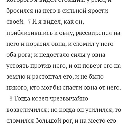
бросился на него в сильной ярости


своей.
И я видел, как он,
7
приблизившись к овну, рассвирепел на
него и поразил овна, и сломил у него
оба рога; и недостало силы у овна
устоять против него, и он поверг его на
землю и растоптал его, и не было

никого, кто мог бы спасти овна от него.

Тогда козел чрезвычайно
8
возвеличился; но когда он усилился, то
сломился большой рог, и на место его