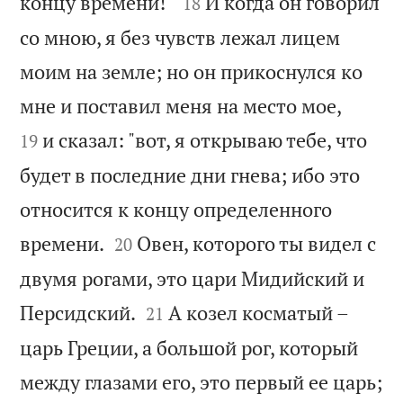


концу времени!"
И когда он говорил
18
со мною, я без чувств лежал лицем
моим на земле; но он прикоснулся ко


мне и поставил меня на место мое,
и сказал: "вот, я открываю тебе, что
19
будет в последние дни гнева; ибо это
относится к концу определенного


времени.
Овен, которого ты видел с
20
двумя рогами, это цари Мидийский и


Персидский.
А козел косматый –
21
царь Греции, а большой рог, который

между глазами его, это первый ее царь;