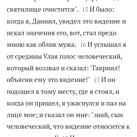


святилище очистится".
И было:
15
когда я, Даниил, увидел это видение и
искал значения его, вот, стал предо


мною как облик мужа.
И услышал я
16
от средины Улая голос человеческий,
который воззвал и сказал: "Гавриил!


объясни ему это видение!"
И он
17
подошел к тому месту, где я стоял, и
когда он пришел, я ужаснулся и пал на
лице мое; и сказал он мне: "знай, сын
человеческий, что видение относится к