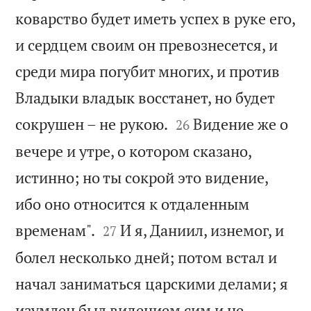
коварство будет иметь успех в руке его,
и сердцем своим он превознесется, и
среди мира погубит многих, и против
Владыки владык восстанет, но будет


сокрушен – не рукою.
Видение же о
26
вечере и утре, о котором сказано,
истинно; но ты сокрой это видение,
ибо оно относится к отдаленным


временам".
И я, Даниил, изнемог, и
27
болел несколько дней; потом встал и
начал заниматься царскими делами; я
изумлен был видением сим и не