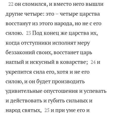

он сломился, и вместо него вышли
22
другие четыре: это – четыре царства
восстанут из этого народа, но не с его


силою.
Под конец же царства их,
23
когда отступники исполнят меру
беззаконий своих, восстанет царь


наглый и искусный в коварстве;
и
24
укрепится сила его, хотя и не его
силою, и он будет производить
удивительные опустошения и успевать
и действовать и губить сильных и


народ святых,
и при уме его и
25