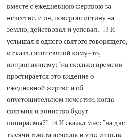
вместе с ежедневною жертвою за
нечестие, и он, повергая истину на


землю, действовал и успевал.
И
13
услышал я одного святого говорящего,
и сказал этот святой кому–то,
вопрошавшему: "на сколько времени
простирается это видение о
ежедневной жертве и об
опустошительном нечестии, когда
святыня и воинство будут


попираемы?"
И сказал мне: "на две
14
тысячи триста вечеров и утр; и тогда