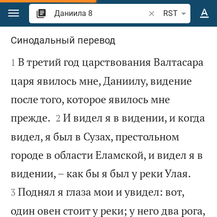
Перейти к содержанию
Поиск по отрывку 
RST
Даниила 8
Синодальный перевод

В третий год царствования Валтасара
1
царя явилось мне, Даниилу, видение
после того, которое явилось мне


прежде.
И видел я в видении, и когда
2
видел, я был в Сузах, престольном
городе в области Еламской, и видел я в


видении, – как бы я был у реки Улая.
Поднял я глаза мои и увидел: вот,
3
один овен стоит у реки; у него два рога,