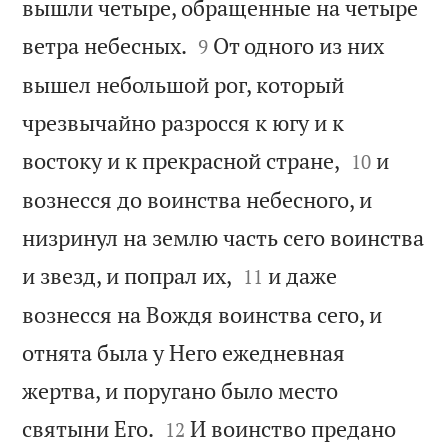
вышли четыре, обращенные на четыре


ветра небесных.
От одного из них
9
вышел небольшой рог, который
чрезвычайно разросся к югу и к


востоку и к прекрасной стране,
и
10
вознесся до воинства небесного, и
низринул на землю часть сего воинства


и звезд, и попрал их,
и даже
11
вознесся на Вождя воинства сего, и
отнята была у Него ежедневная
жертва, и поругано было место


святыни Его.
И воинство предано
12