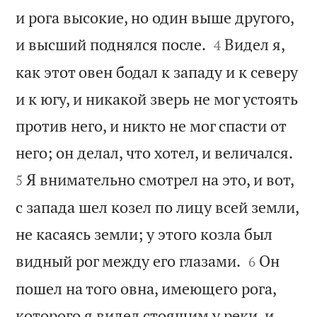
и рога высокие, но один выше другого,


и высший поднялся после.
Видел я,
4
как этот овен бодал к западу и к северу
и к югу, и никакой зверь не мог устоять
против него, и никто не мог спасти от


него; он делал, что хотел, и величался.
Я внимательно смотрел на это, и вот,
5
с запада шел козел по лицу всей земли,
не касаясь земли; у этого козла был


видный рог между его глазами.
Он
6
пошел на того овна, имеющего рога,
которого я видел стоящим у реки, и