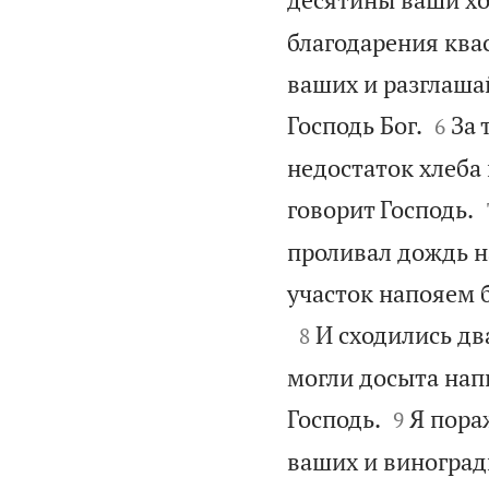
благодарения ква
ваших и разглашай


Господь Бог.
За 
6
недостаток хлеба 
говорит Господь.
проливал дождь на
участок напояем 

И сходились дв
8
могли досыта напи


Господь.
Я пора
9
ваших и виноград