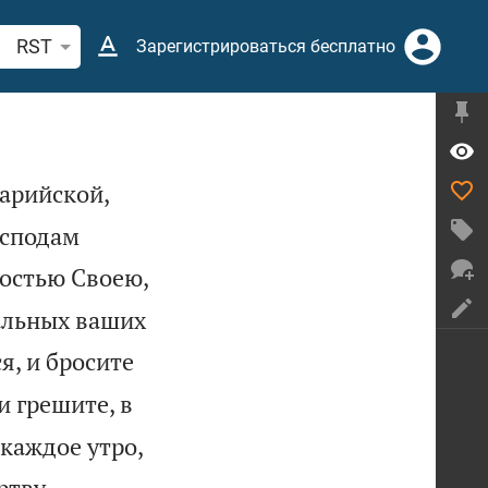
иск по отрывку из Библии или термину
RST
Зарегистрироваться бесплатно
марийской,
осподам
тостью Своею,
тальных ваших
я, и бросите
и грешите, в
каждое утро,
ртву