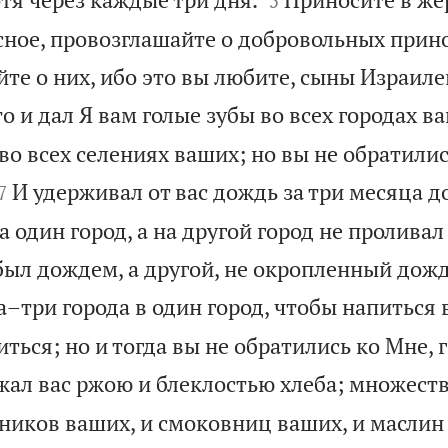
5
сное, провозглашайте о добровольных при
те о них, ибо это вы любите, сыны Израиле
то и дал Я вам голые зубы во всех городах в
во всех селениях ваших; но вы не обратилис


И удерживал от вас дождь за три месяца д
7
 один город, а на другой город не проливал
был дождем, а другой, не окропленный дожд
а–три города в один город, чтобы напиться 
ться; но и тогда вы не обратились ко Мне, 
жал вас ржою и блеклостью хлеба; множеств
ников ваших, и смоковниц ваших, и маслин