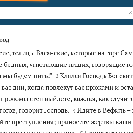
По
вод
сие, телицы Васанские, которые на горе Са
 бедных, угнетающие нищих, говорящие г


и мы будем пить!"
Клялся Господь Бог свя
2
а вас дни, когда повлекут вас крюками и ос
 проломы стен выйдете, каждая, как случитс


тогов, говорит Господь.
Идите в Вефиль – 
4
айте преступления; приносите жертвы ваши 


тя через каждые три дня.
Приносите в же