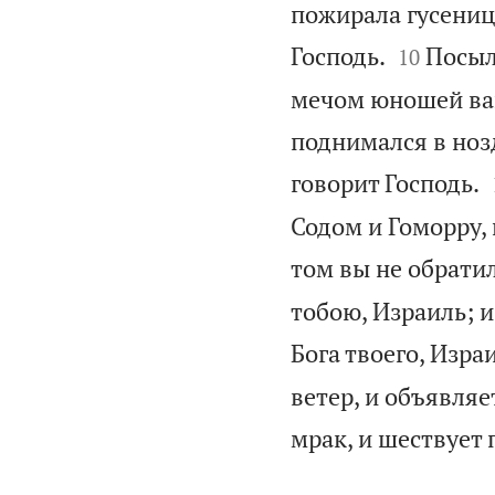
пожирала гусеница


Господь.
Посыл
10
мечом юношей ваш
поднимался в ноз
говорит Господь.
Содом и Гоморру, 
том вы не обратил
тобою, Израиль; и
Бога твоего, Изра
ветер, и объявляе
мрак, и шествует 