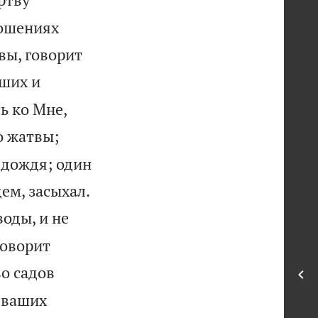
ношениях
вы, говорит
аших и
ь ко Мне,
о жатвы;
 дождя; один

ем, засыхал.
воды, и не
говорит
о садов
 ваших