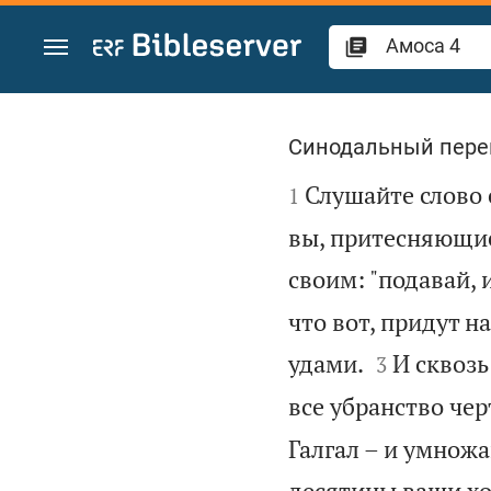
Перейти к содержанию
Амоса 4
Синодальный пере

Слушайте слово 
1
вы, притесняющие
своим: "подавай, 
что вот, придут н


удами.
И сквозь
3
все убранство чер
Галгал – и умнож
десятины ваши хо