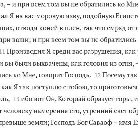
, – и при всем том вы не обратились ко Мне
ал Я на вас моровую язву, подобную Египет
их, отводя коней в плен, так что смрад от
дри ваши; и при всем том вы не обратились 


Производил Я среди вас разрушения, как
11
и вы были выхвачены, как головня из огня, 


ись ко Мне, говорит Господь.
Посему так
12
 как Я так поступлю с тобою, то приготовьс


иль,
ибо вот Он, Который образует горы, и
13
т человеку намерения его, утренний свет об
превыше земли; Господь Бог Саваоф – имя Е