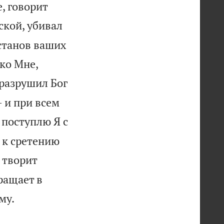
, говорит
ской, убивал
 станов ваших
ко Мне,
 разрушил Бог
– и при всем
 поступлю Я с
я к сретению
 творит
ращает в

му.