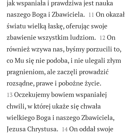
jak wspaniała i prawdziwa jest nauka


naszego Boga i Zbawiciela.
On okazał
11
światu wielką łaskę, oferując swoje


zbawienie wszystkim ludziom.
On
12
również wzywa nas, byśmy porzucili to,
co Mu się nie podoba, i nie ulegali złym
pragnieniom, ale zaczęli prowadzić


rozsądne, prawe i pobożne życie.
Oczekujemy bowiem wspaniałej
13
chwili, w której ukaże się chwała
wielkiego Boga i naszego Zbawiciela,


Jezusa Chrystusa.
On oddał swoje
14