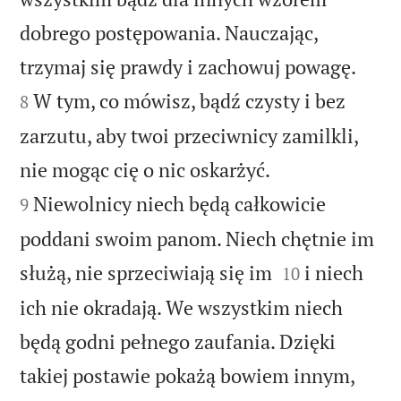
dobrego postępowania. Nauczając,


trzymaj się prawdy i zachowuj powagę.
W tym, co mówisz, bądź czysty i bez
8
zarzutu, aby twoi przeciwnicy zamilkli,


nie mogąc cię o nic oskarżyć.
Niewolnicy niech będą całkowicie
9
poddani swoim panom. Niech chętnie im


służą, nie sprzeciwiają się im
i niech
10
ich nie okradają. We wszystkim niech
będą godni pełnego zaufania. Dzięki
takiej postawie pokażą bowiem innym,