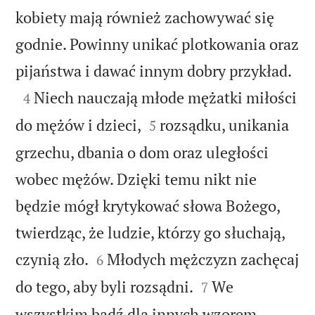
kobiety mają również zachowywać się
godnie. Powinny unikać plotkowania oraz

pijaństwa i dawać innym dobry przykład.

Niech nauczają młode mężatki miłości
4


do mężów i dzieci,
rozsądku, unikania
5
grzechu, dbania o dom oraz uległości
wobec mężów. Dzięki temu nikt nie
będzie mógł krytykować słowa Bożego,
twierdząc, że ludzie, którzy go słuchają,


czynią zło.
Młodych mężczyzn zachęcaj
6


do tego, aby byli rozsądni.
We
7
wszystkim bądź dla innych wzorem