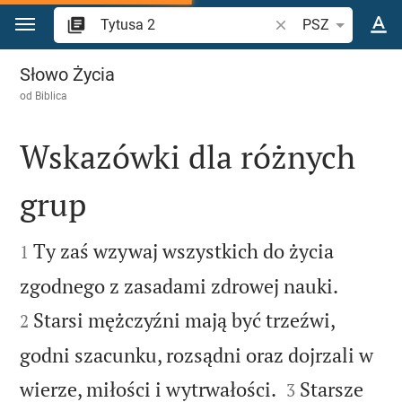
Przejdź do treści
Szukaj wersetu lub s
PSZ
Tytusa 2
Słowo Życia
od
Biblica
Wskazówki dla różnych
grup


Ty zaś wzywaj wszystkich do życia
1


zgodnego z zasadami zdrowej nauki.
Starsi mężczyźni mają być trzeźwi,
2
godni szacunku, rozsądni oraz dojrzali w


wierze, miłości i wytrwałości.
Starsze
3