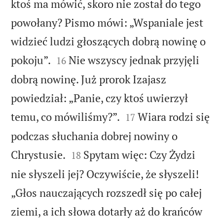
ktoś ma mówić, skoro nie został do tego
powołany? Pismo mówi: „Wspaniale jest
widzieć ludzi głoszących dobrą nowinę o


pokoju”.
Nie wszyscy jednak przyjęli
16
dobrą nowinę. Już prorok Izajasz
powiedział: „Panie, czy ktoś uwierzył


temu, co mówiliśmy?”.
Wiara rodzi się
17
podczas słuchania dobrej nowiny o


Chrystusie.
Spytam więc: Czy Żydzi
18
nie słyszeli jej? Oczywiście, że słyszeli!
„Głos nauczających rozszedł się po całej
ziemi, a ich słowa dotarły aż do krańców