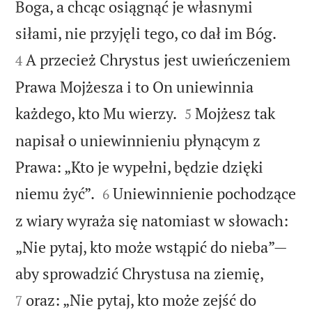
Boga, a chcąc osiągnąć je własnymi


siłami, nie przyjęli tego, co dał im Bóg.
A przecież Chrystus jest uwieńczeniem
4
Prawa Mojżesza i to On uniewinnia


każdego, kto Mu wierzy.
Mojżesz tak
5
napisał o uniewinnieniu płynącym z
Prawa: „Kto je wypełni, będzie dzięki


niemu żyć”.
Uniewinnienie pochodzące
6
z wiary wyraża się natomiast w słowach:
„Nie pytaj, kto może wstąpić do nieba”—


aby sprowadzić Chrystusa na ziemię,
oraz: „Nie pytaj, kto może zejść do
7