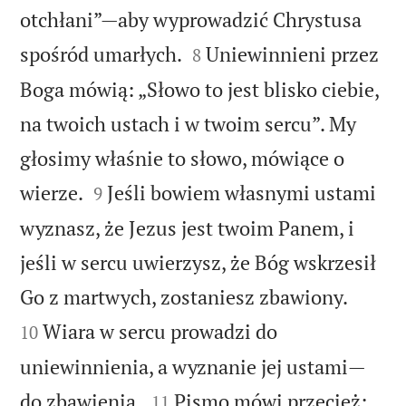
otchłani”—aby wyprowadzić Chrystusa


spośród umarłych.
Uniewinnieni przez
8
Boga mówią: „Słowo to jest blisko ciebie,
na twoich ustach i w twoim sercu”. My
głosimy właśnie to słowo, mówiące o


wierze.
Jeśli bowiem własnymi ustami
9
wyznasz, że Jezus jest twoim Panem, i
jeśli w sercu uwierzysz, że Bóg wskrzesił


Go z martwych, zostaniesz zbawiony.
Wiara w sercu prowadzi do
10
uniewinnienia, a wyznanie jej ustami—


do zbawienia.
Pismo mówi przecież:
11