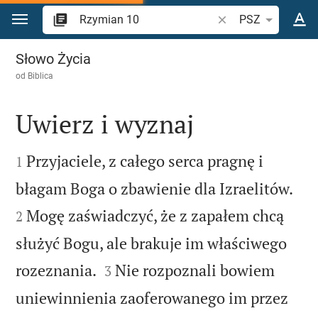
Przejdź do treści
Szukaj wersetu lub s
PSZ
Rzymian 10
Słowo Życia
od
Biblica
Uwierz i wyznaj


Przyjaciele, z całego serca pragnę i
1


błagam Boga o zbawienie dla Izraelitów.
Mogę zaświadczyć, że z zapałem chcą
2
służyć Bogu, ale brakuje im właściwego


rozeznania.
Nie rozpoznali bowiem
3
uniewinnienia zaoferowanego im przez