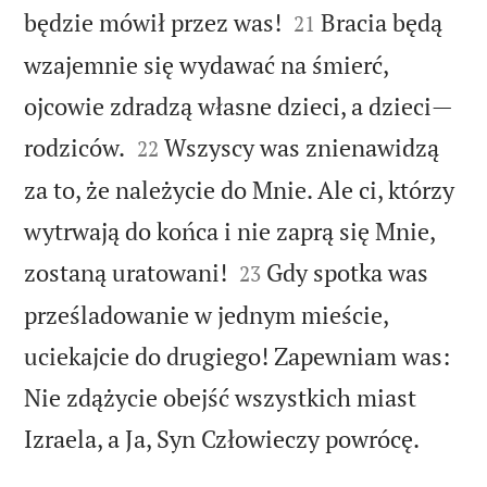


będzie mówił przez was!
Bracia będą
21
wzajemnie się wydawać na śmierć,
ojcowie zdradzą własne dzieci, a dzieci—


rodziców.
Wszyscy was znienawidzą
22
za to, że należycie do Mnie. Ale ci, którzy
wytrwają do końca i nie zaprą się Mnie,


zostaną uratowani!
Gdy spotka was
23
prześladowanie w jednym mieście,
uciekajcie do drugiego! Zapewniam was:
Nie zdążycie obejść wszystkich miast

Izraela, a Ja, Syn Człowieczy powrócę.