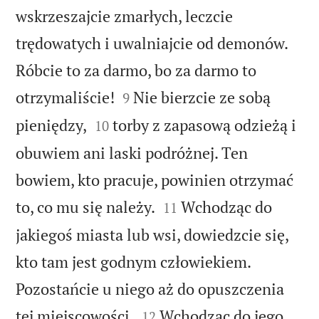
wskrzeszajcie zmarłych, leczcie
trędowatych i uwalniajcie od demonów.
Róbcie to za darmo, bo za darmo to


otrzymaliście!
Nie bierzcie ze sobą
9


pieniędzy,
torby z zapasową odzieżą i
10
obuwiem ani laski podróżnej. Ten
bowiem, kto pracuje, powinien otrzymać


to, co mu się należy.
Wchodząc do
11
jakiegoś miasta lub wsi, dowiedzcie się,
kto tam jest godnym człowiekiem.
Pozostańcie u niego aż do opuszczenia


tej miejscowości.
Wchodząc do jego
12