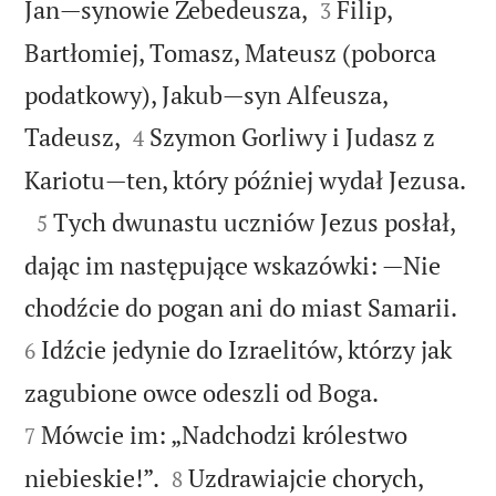


Jan—synowie Zebedeusza,
Filip,
3
Bartłomiej, Tomasz, Mateusz (poborca
podatkowy), Jakub—syn Alfeusza,


Tadeusz,
Szymon Gorliwy i Judasz z
4

Kariotu—ten, który później wydał Jezusa.

Tych dwunastu uczniów Jezus posłał,
5
dając im następujące wskazówki: —Nie


chodźcie do pogan ani do miast Samarii.
Idźcie jedynie do Izraelitów, którzy jak
6


zagubione owce odeszli od Boga.
Mówcie im: „Nadchodzi królestwo
7


niebieskie!”.
Uzdrawiajcie chorych,
8