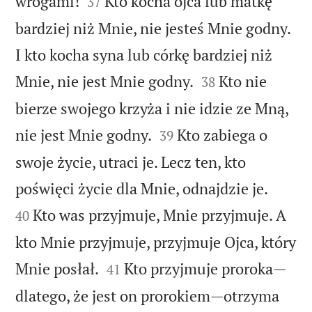


wrogami!
Kto kocha ojca lub matkę
37
bardziej niż Mnie, nie jesteś Mnie godny.
I kto kocha syna lub córkę bardziej niż


Mnie, nie jest Mnie godny.
Kto nie
38
bierze swojego krzyża i nie idzie ze Mną,


nie jest Mnie godny.
Kto zabiega o
39
swoje życie, utraci je. Lecz ten, kto


poświęci życie dla Mnie, odnajdzie je.
Kto was przyjmuje, Mnie przyjmuje. A
40
kto Mnie przyjmuje, przyjmuje Ojca, który


Mnie posłał.
Kto przyjmuje proroka—
41
dlatego, że jest on prorokiem—otrzyma