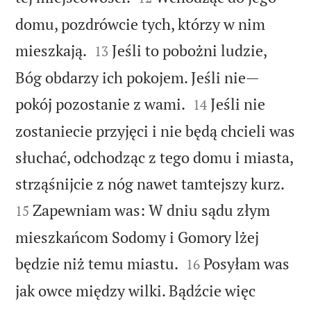
domu, pozdrówcie tych, którzy w nim


mieszkają.
Jeśli to pobożni ludzie,
13
Bóg obdarzy ich pokojem. Jeśli nie—


pokój pozostanie z wami.
Jeśli nie
14
zostaniecie przyjęci i nie będą chcieli was
słuchać, odchodząc z tego domu i miasta,


strząśnijcie z nóg nawet tamtejszy kurz.
Zapewniam was: W dniu sądu złym
15
mieszkańcom Sodomy i Gomory lżej


będzie niż temu miastu.
Posyłam was
16
jak owce między wilki. Bądźcie więc