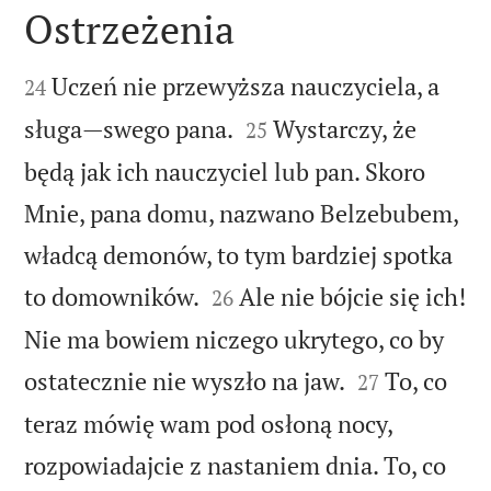
Ostrzeżenia


Uczeń nie przewyższa nauczyciela, a
24


sługa—swego pana.
Wystarczy, że
25
będą jak ich nauczyciel lub pan. Skoro
Mnie, pana domu, nazwano Belzebubem,
władcą demonów, to tym bardziej spotka


to domowników.
Ale nie bójcie się ich!
26
Nie ma bowiem niczego ukrytego, co by


ostatecznie nie wyszło na jaw.
To, co
27
teraz mówię wam pod osłoną nocy,
rozpowiadajcie z nastaniem dnia. To, co