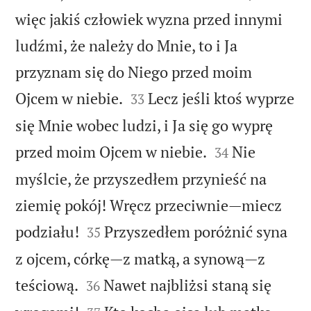
więc jakiś człowiek wyzna przed innymi
ludźmi, że należy do Mnie, to i Ja
przyznam się do Niego przed moim


Ojcem w niebie.
Lecz jeśli ktoś wyprze
33
się Mnie wobec ludzi, i Ja się go wyprę


przed moim Ojcem w niebie.
Nie
34
myślcie, że przyszedłem przynieść na
ziemię pokój! Wręcz przeciwnie—miecz


podziału!
Przyszedłem poróżnić syna
35
z ojcem, córkę—z matką, a synową—z


teściową.
Nawet najbliżsi staną się
36