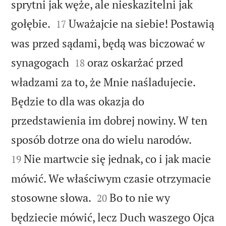
sprytni jak węże, ale nieskazitelni jak


gołębie.
Uważajcie na siebie! Postawią
17
was przed sądami, będą was biczować w


synagogach
oraz oskarżać przed
18
władzami za to, że Mnie naśladujecie.
Będzie to dla was okazja do
przedstawienia im dobrej nowiny. W ten


sposób dotrze ona do wielu narodów.
Nie martwcie się jednak, co i jak macie
19
mówić. We właściwym czasie otrzymacie


stosowne słowa.
Bo to nie wy
20
będziecie mówić, lecz Duch waszego Ojca