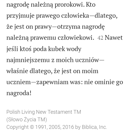
nagrodę należną prorokowi. Kto
przyjmuje prawego człowieka—dlatego,
że jest on prawy—otrzyma nagrodę


należną prawemu człowiekowi.
Nawet
42
jeśli ktoś poda kubek wody
najmniejszemu z moich uczniów—
właśnie dlatego, że jest on moim
uczniem—zapewniam was: nie ominie go

nagroda!
Polish Living New Testament TM
(Słowo Życia TM)
Copyright © 1991, 2005, 2016 by Biblica, Inc.