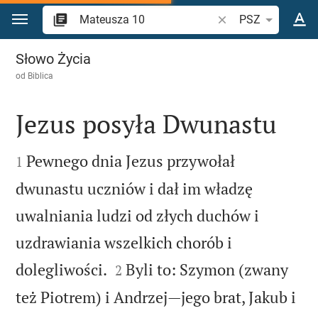
Przejdź do treści
Szukaj wersetu lub s
PSZ
Mateusza 10
Słowo Życia
od
Biblica
Jezus posyła Dwunastu


Pewnego dnia Jezus przywołał
1
dwunastu uczniów i dał im władzę
uwalniania ludzi od złych duchów i
uzdrawiania wszelkich chorób i


dolegliwości.
Byli to: Szymon (zwany
2
też Piotrem) i Andrzej—jego brat, Jakub i