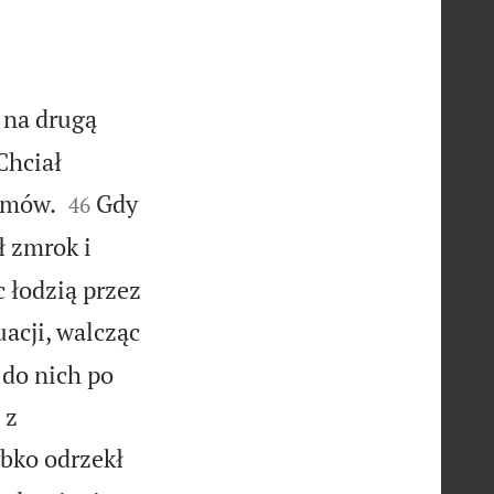
 na drugą
Chciał


domów.
Gdy
46
ł zmrok i
 łodzią przez
uacji, walcząc
 do nich po
 z
ybko odrzekł