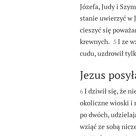
Józefa, Judy i Szym
stanie uwierzyć w 
cieszyć się poważa


krewnych.
I ze w
5
cudu, uzdrowił tylk
Jezus posy


I dziwił się, że 
6
okoliczne wioski i
po dwóch, udziela
wziąć ze sobą nicze