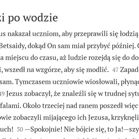
zi po wodzie
s nakazał uczniom, aby przeprawili się łodzią
Betsaidy, dokąd On sam miał przybyć później. 
 miejscu do czasu, aż ludzie rozejdą się do 


, wszedł na wzgórze, aby się modlić.
Zapad
47
 sam. Tymczasem uczniowie wiosłowali, płynąc
Jezus zobaczył, że znaleźli się w trudnej syt
49
 falami. Około trzeciej nad ranem poszedł więc
wie zobaczyli mijającego ich Jezusa, krzyknęli


duch!
—Spokojnie! Nie bójcie się, to Ja!—sz
50