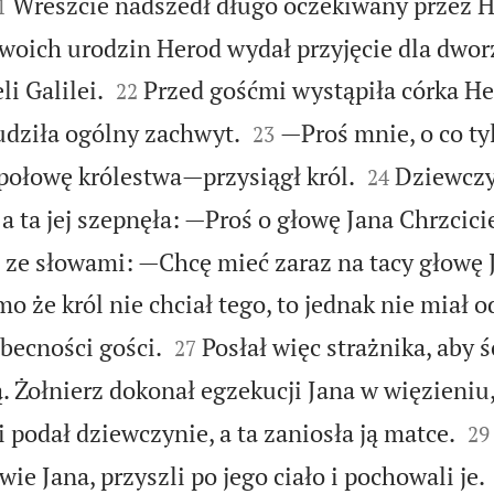

Wreszcie nadszedł długo oczekiwany przez 
1
woich urodzin Herod wydał przyjęcie dla dworz


i Galilei.
Przed gośćmi wystąpiła córka He
22


ziła ogólny zachwyt.
—Proś mnie, o co ty
23


 połowę królestwa—przysiągł król.
Dziewczy
24
 a ta jej szepnęła: —Proś o głowę Jana Chrzcici
a ze słowami: —Chcę mieć zaraz na tacy głowę 
o że król nie chciał tego, to jednak nie miał 


obecności gości.
Posłał więc strażnika, aby ś
27
ą. Żołnierz dokonał egzekucji Jana w więzieniu


i podał dziewczynie, a ta zaniosła ją matce.
29
ie Jana, przyszli po jego ciało i pochowali je.