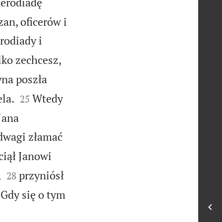
Herodiadę
an, oficerów i
rodiady i
lko zechcesz,
na poszła


ela.
Wtedy
25
Jana
odwagi złamać
ciął Janowi


,
przyniósł
28
Gdy się o tym
