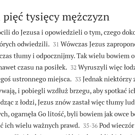
 pięć tysięcy mężczyzn
ili do Jezusa i opowiedzieli o tym, czego doko


órych odwiedzili.
Wówczas Jezus zapropon
31
czas tłumy i odpocznijmy. Tak wielu bowiem o


 nawet czasu na posiłek.
Wyruszyli więc łod
32


egoś ustronnego miejsca.
Jednak niektórzy 
33
wają, i pobiegli wzdłuż brzegu, aby spotkać ic
ząc z łodzi, Jezus znów zastał więc tłumy lud
ch, ogarnęła Go litość, byli bowiem jak owce b


ć ich wielu ważnych prawd.
Pod wieczór
35
-
36