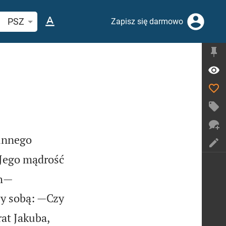
ukaj wersetu lub słowa biblijnego
PSZ
Zapisz się darmowo
zinnego
 Jego mądrość
ch—
y sobą: —Czy
rat Jakuba,