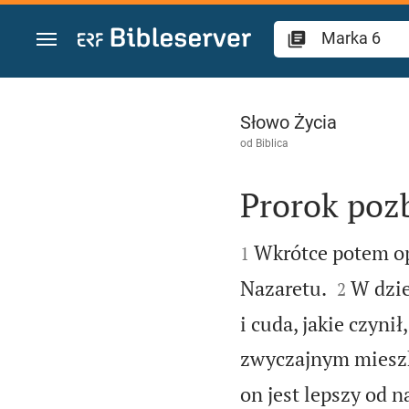
Przejdź do treści
Marka 6
Słowo Życia
od
Biblica
Prorok poz


Wkrótce potem opu
1


Nazaretu.
W dzie
2
i cuda, jakie czyni
zwyczajnym miesz
on jest lepszy od n