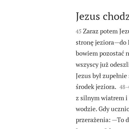
Jezus chod


Zaraz potem Jezu
45
stronę jeziora—do 
bowiem pozostać na
wszyscy już odeszli
Jezus był zupełnie


środek jeziora.
48
-
z silnym wiatrem i
wodzie. Gdy ucznio
przerażenia: —To 