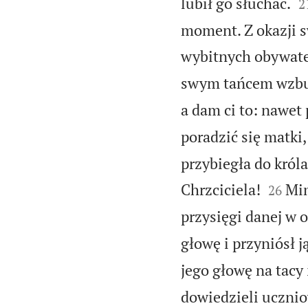

lubił go słuchać.
2
moment. Z okazji s
wybitnych obywatel
swym tańcem wzbud
a dam ci to: nawet
poradzić się matki,
przybiegła do król


Chrzciciela!
Mim
26
przysięgi danej w 
głowę i przyniósł j
jego głowę na tacy 
dowiedzieli uczniow