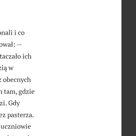
nali i co
ował: —
taczało ich
zią w
z obecnych
h tam, gdzie
zi. Gdy
ez pasterza.
 uczniowie