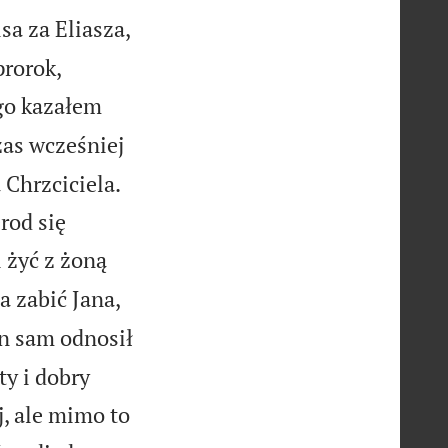
sa za Eliasza,
prorok,
go kazałem
zas wcześniej
 Chrzciciela.
rod się
 żyć z żoną
a zabić Jana,
 sam odnosił
ty i dobry
, ale mimo to