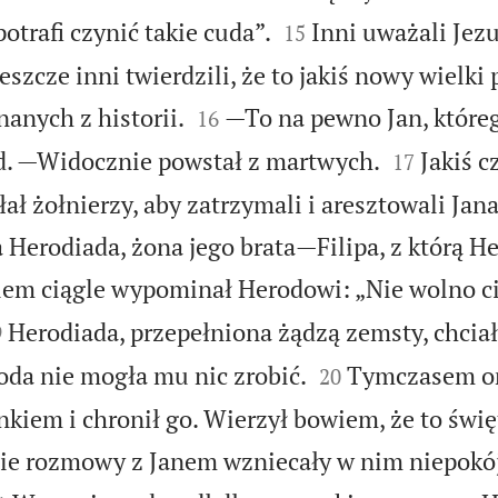


otrafi czynić takie cuda”.
Inni uważali Jezu
15
szcze inni twierdzili, że to jakiś nowy wielki 


anych z historii.
—To na pewno Jan, które
16


. —Widocznie powstał z martwych.
Jakiś c
17
ł żołnierzy, aby zatrzymali i aresztowali Jana
Herodiada, żona jego brata—Filipa, z którą He
em ciągle wypominał Herodowi: „Nie wolno ci

Herodiada, przepełniona żądzą zemsty, chciał
9


oda nie mogła mu nic zrobić.
Tymczasem on
20
nkiem i chronił go. Wierzył bowiem, że to świę
ie rozmowy z Janem wzniecały w nim niepokój