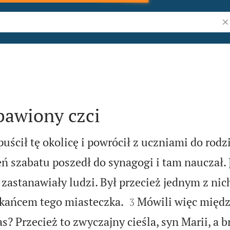
Sz
bawiony czci
ścił tę okolicę i powrócił z uczniami do rod
ń szabatu poszedł do synagogi i tam nauczał.
ł, zastanawiały ludzi. Był przecież jednym z ni


kańcem tego miasteczka.
Mówili więc międz
3
as? Przecież to zwyczajny cieśla, syn Marii, a b