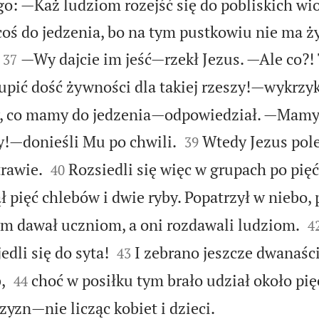
go: —Każ ludziom rozejść się do pobliskich wio
coś do jedzenia, bo na tym pustkowiu nie ma ż


—Wy dajcie im jeść—rzekł Jezus. —Ale co?!
37
kupić dość żywności dla takiej rzeszy!—wykrzyk
w, co mamy do jedzenia—odpowiedział. —Mamy 


y!—donieśli Mu po chwili.
Wtedy Jezus pole
39


trawie.
Rozsiedli się więc w grupach po pięćd
40
ł pięć chlebów i dwie ryby. Popatrzył w niebo,

ym dawał uczniom, a oni rozdawali ludziom.
4


dli się do syta!
I zebrano jeszcze dwanaśc
43


,
choć w posiłku tym brało udział około pię
44

yzn—nie licząc kobiet i dzieci.