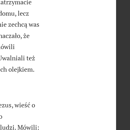
atrzymacie
domu, lecz
 nie zechcą was
naczało, że
mówili
Uwalniali też

ch olejkiem.
zus, wieść o
o
ludzi. Mówili: