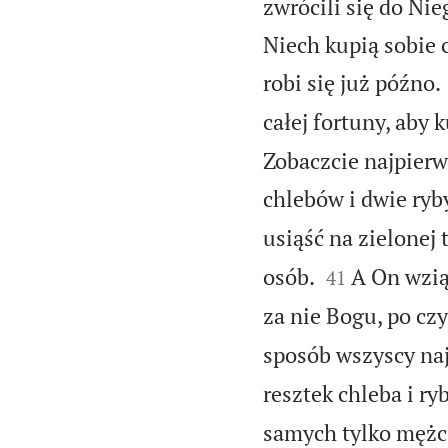
zwrócili się do Nie
Niech kupią sobie 
robi się już późno.
całej fortuny, aby 
Zobaczcie najpier
chlebów i dwie ryb
usiąść na zielonej 


osób.
A On wzią
41
za nie Bogu, po cz
sposób wszyscy naje
resztek chleba i ryb
samych tylko mężcz