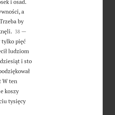
sek i osad.
ywności, a
 Trzeba by


nęli.
—
38
tylko pięć
cił ludziom
ziesiąt i sto
 podziękował

W ten
2
ie koszy
ciu tysięcy