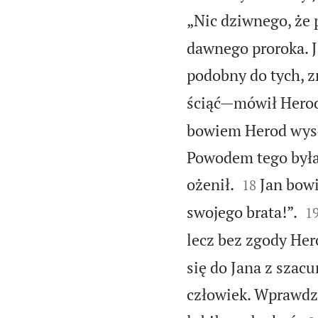
„Nic dziwnego, że p
dawnego proroka. Je
podobny do tych, zn
ściąć—mówił Herod
bowiem Herod wysła
Powodem tego była 


ożenił.
Jan bowi
18

swojego brata!”.
1
lecz bez zgody Her
się do Jana z szacu
człowiek. Wprawdz