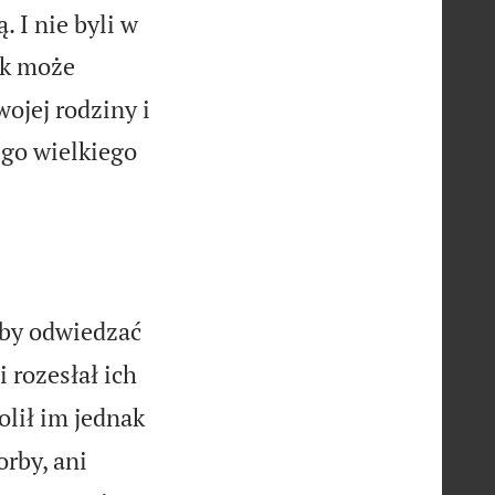
. I nie byli w
ok może
ojej rodziny i
ego wielkiego
 aby odwiedzać
 rozesłał ich
lił im jednak
orby, ani