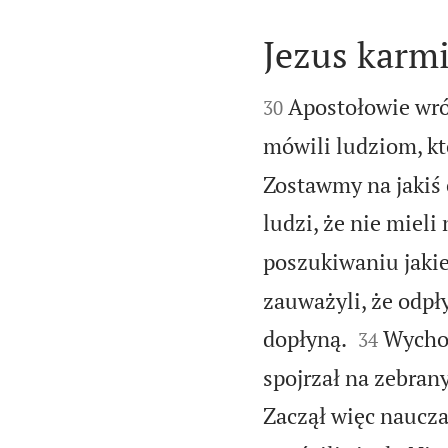
Jezus karmi


Apostołowie wróc
30
mówili ludziom, kt
Zostawmy na jakiś 
ludzi, że nie mieli
poszukiwaniu jaki
zauważyli, że odpły


dopłyną.
Wychod
34
spojrzał na zebrany
Zaczął więc naucza