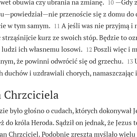


awet obuwia czy ubrania na zmianę.
—Gdy z
10
scu—powiedział—nie przenoście się z domu do 


cie w tym samym.
A jeśli was nie przyjmą i
11
strząśnijcie kurz ze swoich stóp. Będzie to oz


 ludzi ich własnemu losowi.
Poszli więc i 
12


nym, że powinni odwrócić się od grzechu.
13
ch duchów i uzdrawiali chorych, namaszczając i
a Chrzciciela
ie było głośno o cudach, których dokonywał Je
 do króla Heroda. Sądził on jednak, że Jezus t
n Chrzciciel. Podobnie zresztą myślało wielu 