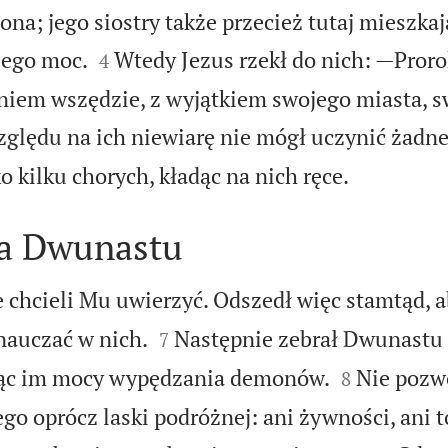
ona; jego siostry także przecież tutaj mieszkają


Jego moc.
Wtedy Jezus rzekł do nich: —Pror
4
niem wszędzie, z wyjątkiem swojego miasta, sw
zględu na ich niewiarę nie mógł uczynić żadn

o kilku chorych, kładąc na nich ręce.
ła Dwunastu
nie chcieli Mu uwierzyć. Odszedł więc stamtąd,


 nauczać w nich.
Następnie zebrał Dwunastu i
7


jąc im mocy wypędzania demonów.
Nie pozwo
8
go oprócz laski podróżnej: ani żywności, ani t