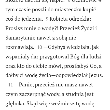
tym czasie poszli do miasteczka kupić


coś do jedzenia.
Kobieta odrzekła: —
9
Prosisz mnie o wodę?! Przecież Żydzi i
Samarytanie nawet z sobą nie


rozmawiają.
—Gdybyś wiedziała, jak
10
wspaniały dar przygotował Bóg dla ludzi
oraz kto do ciebie mówi, prosiłabyś Go, a

dałby ci wodę życia—odpowiedział Jezus.

—Panie, przecież nie masz nawet
11
czym zaczerpnąć wody, a studnia jest
głęboka. Skąd więc weźmiesz tę wodę