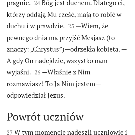


pragnie.
Bóg jest duchem. Dlatego ci,
24
którzy oddają Mu cześć, mają to robić w


duchu i w prawdzie.
—Wiem, że
25
pewnego dnia ma przyjść Mesjasz (to
znaczy: „Chrystus”)—odrzekła kobieta. —
A gdy On nadejdzie, wszystko nam


wyjaśni.
—Właśnie z Nim
26
rozmawiasz! To Ja Nim jestem—

odpowiedział Jezus.
Powrót uczniów


W tym momencie nadeszli uczniowie i
27