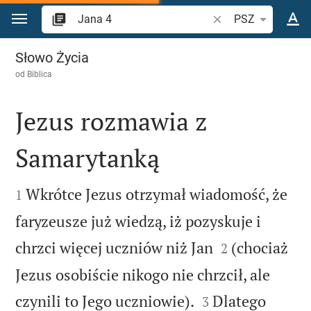
Przejdź do treści
Szukaj wersetu lub s
PSZ
Jana 4
Słowo Życia
od
Biblica
Jezus rozmawia z
Samarytanką


Wkrótce Jezus otrzymał wiadomość, że
1
faryzeusze już wiedzą, iż pozyskuje i


chrzci więcej uczniów niż Jan
(chociaż
2
Jezus osobiście nikogo nie chrzcił, ale


czynili to Jego uczniowie).
Dlatego
3