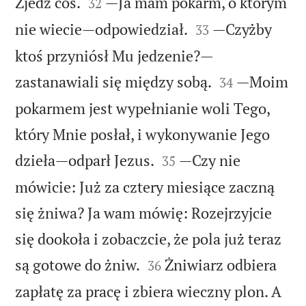


Zjedz coś.
—Ja mam pokarm, o którym
32


nie wiecie—odpowiedział.
—Czyżby
33
ktoś przyniósł Mu jedzenie?—


zastanawiali się między sobą.
—Moim
34
pokarmem jest wypełnianie woli Tego,
który Mnie posłał, i wykonywanie Jego


dzieła—odparł Jezus.
—Czy nie
35
mówicie: Już za cztery miesiące zaczną
się żniwa? Ja wam mówię: Rozejrzyjcie
się dookoła i zobaczcie, że pola już teraz


są gotowe do żniw.
Żniwiarz odbiera
36
zapłatę za pracę i zbiera wieczny plon. A