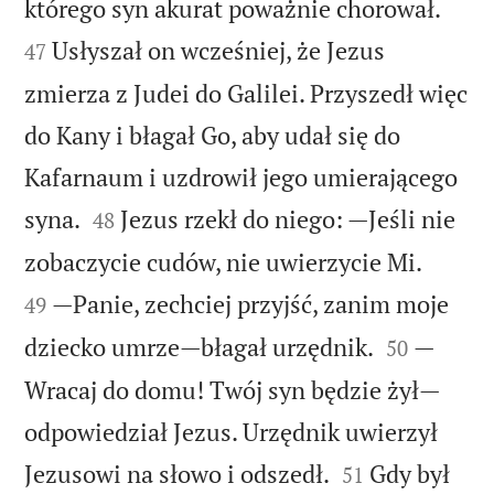


którego syn akurat poważnie chorował.
Usłyszał on wcześniej, że Jezus
47
zmierza z Judei do Galilei. Przyszedł więc
do Kany i błagał Go, aby udał się do
Kafarnaum i uzdrowił jego umierającego


syna.
Jezus rzekł do niego: —Jeśli nie
48


zobaczycie cudów, nie uwierzycie Mi.
—Panie, zechciej przyjść, zanim moje
49


dziecko umrze—błagał urzędnik.
—
50
Wracaj do domu! Twój syn będzie żył—
odpowiedział Jezus. Urzędnik uwierzył


Jezusowi na słowo i odszedł.
Gdy był
51