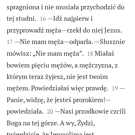
spragniona i nie musiała przychodzić do


tej studni.
—Idź najpierw i
16


przyprowadź męża—rzekł do niej Jezus.
—Nie mam męża—odparła. —Słusznie
17


mówisz: „Nie mam męża”.
Miałaś
18
bowiem pięciu mężów, a mężczyzna, z
którym teraz żyjesz, nie jest twoim


mężem. Powiedziałaś więc prawdę.
—
19
Panie, widzę, że jesteś prorokiem!—


powiedziała.
—Nasi przodkowie czcili
20
Boga na tej górze. A wy, Żydzi,
twierdzicie, że Jerozolima jest