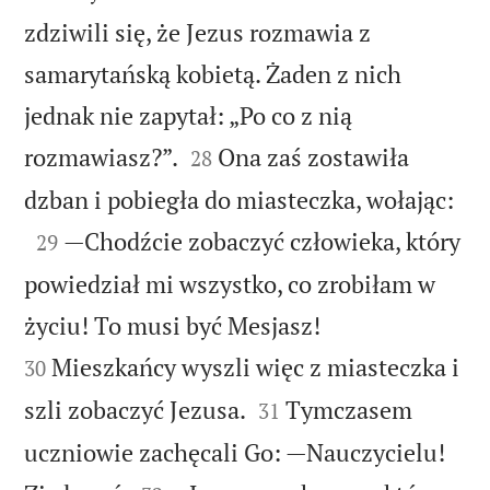
zdziwili się, że Jezus rozmawia z
samarytańską kobietą. Żaden z nich
jednak nie zapytał: „Po co z nią


rozmawiasz?”.
Ona zaś zostawiła
28

dzban i pobiegła do miasteczka, wołając:

—Chodźcie zobaczyć człowieka, który
29
powiedział mi wszystko, co zrobiłam w


życiu! To musi być Mesjasz!
Mieszkańcy wyszli więc z miasteczka i
30


szli zobaczyć Jezusa.
Tymczasem
31
uczniowie zachęcali Go: —Nauczycielu!