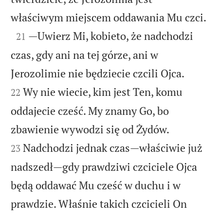

właściwym miejscem oddawania Mu czci.

—Uwierz Mi, kobieto, że nadchodzi
21
czas, gdy ani na tej górze, ani w


Jerozolimie nie będziecie czcili Ojca.
Wy nie wiecie, kim jest Ten, komu
22
oddajecie cześć. My znamy Go, bo


zbawienie wywodzi się od Żydów.
Nadchodzi jednak czas—właściwie już
23
nadszedł—gdy prawdziwi czciciele Ojca
będą oddawać Mu cześć w duchu i w
prawdzie. Właśnie takich czcicieli On