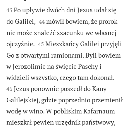


Po upływie dwóch dni Jezus udał się
43


do Galilei,
mówił bowiem, że prorok
44
nie może znaleźć szacunku we własnej


ojczyźnie.
Mieszkańcy Galilei przyjęli
45
Go z otwartymi ramionami. Byli bowiem
w Jerozolimie na święcie Paschy i


widzieli wszystko, czego tam dokonał.
Jezus ponownie poszedł do Kany
46
Galilejskiej, gdzie poprzednio przemienił
wodę w wino. W pobliskim Kafarnaum
mieszkał pewien urzędnik państwowy,