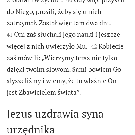
do Niego, prosili, żeby się u nich


zatrzymał. Został więc tam dwa dni.
Oni zaś słuchali Jego nauki i jeszcze
41


więcej z nich uwierzyło Mu.
Kobiecie
42
zaś mówili: „Wierzymy teraz nie tylko
dzięki twoim słowom. Sami bowiem Go
słyszeliśmy i wiemy, że to właśnie On

jest Zbawicielem świata”.
Jezus uzdrawia syna
urzędnika