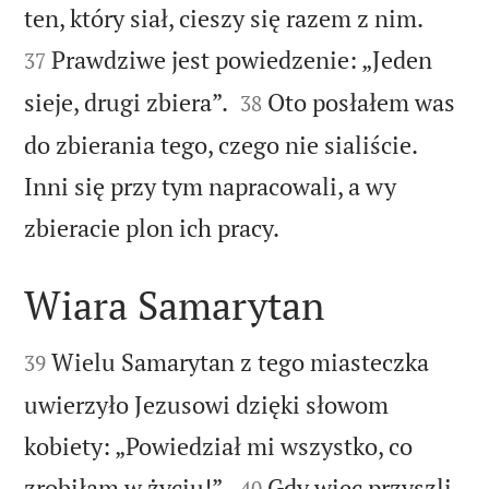


ten, który siał, cieszy się razem z nim.
Prawdziwe jest powiedzenie: „Jeden
37


sieje, drugi zbiera”.
Oto posłałem was
38
do zbierania tego, czego nie sialiście.
Inni się przy tym napracowali, a wy

zbieracie plon ich pracy.
Wiara Samarytan


Wielu Samarytan z tego miasteczka
39
uwierzyło Jezusowi dzięki słowom
kobiety: „Powiedział mi wszystko, co


zrobiłam w życiu!”.
Gdy więc przyszli
40