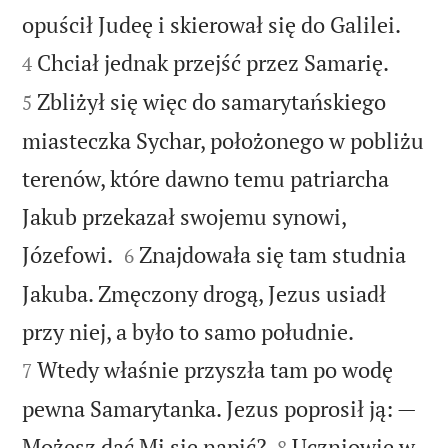


opuścił Judeę i skierował się do Galilei.


Chciał jednak przejść przez Samarię.
4
Zbliżył się więc do samarytańskiego
5
miasteczka Sychar, położonego w pobliżu
terenów, które dawno temu patriarcha
Jakub przekazał swojemu synowi,


Józefowi.
Znajdowała się tam studnia
6
Jakuba. Zmęczony drogą, Jezus usiadł


przy niej, a było to samo południe.
Wtedy właśnie przyszła tam po wodę
7
pewna Samarytanka. Jezus poprosił ją: —


Możesz dać Mi się napić?
Uczniowie w
8