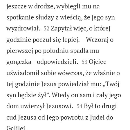
jeszcze w drodze, wybiegli mu na
spotkanie słudzy z wieścią, że jego syn


wyzdrowiał.
Zapytał więc, o której
52
godzinie poczuł się lepiej. —Wczoraj o
pierwszej po południu spadła mu


gorączka—odpowiedzieli.
Ojciec
53
uświadomił sobie wówczas, że właśnie o
tej godzinie Jezus powiedział mu: „Twój
syn będzie żył”. Wtedy on sam i cały jego


dom uwierzył Jezusowi.
Był to drugi
54
cud Jezusa od Jego powrotu z Judei do

Galilei.