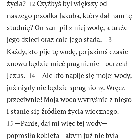


życia?
Czyżbyś był większy od
12
naszego przodka Jakuba, który dał nam tę
studnię? On sam pił z niej wodę, a także


jego dzieci oraz całe jego stada.
—
13
Każdy, kto pije tę wodę, po jakimś czasie
znowu będzie mieć pragnienie—odrzekł


Jezus.
—Ale kto napije się mojej wody,
14
już nigdy nie będzie spragniony. Wręcz
przeciwnie! Moja woda wytryśnie z niego


i stanie się źródłem życia wiecznego.
—Panie, daj mi więc tej wody—
15
poprosiła kobieta—abym już nie była