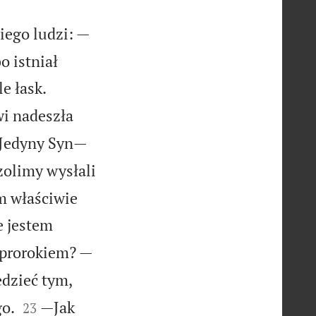
iego ludzi: —
 istniał


e łask.
wi nadeszła
m Jedyny Syn—
zolimy wysłali
m właściwie
e jestem
 prorokiem? —
dzieć tym,


go.
—Jak
23