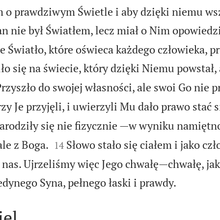
m o prawdziwym Świetle i aby dzięki niemu ws
n nie był Światłem, lecz miał o Nim opowiedzi
 Światło, które oświeca każdego człowieka, 
ło się na świecie, który dzięki Niemu powstał,
rzyszło do swojej własności, ale swoi Go nie pr
zy Je przyjęli, i uwierzyli Mu dało prawo stać 
narodziły się nie fizycznie —w wyniku namiętn


le z Boga.
Słowo stało się ciałem i jako cz
14
nas. Ujrzeliśmy więc Jego chwałę—chwałę, jak

edynego Syna, pełnego łaski i prawdy.
iel