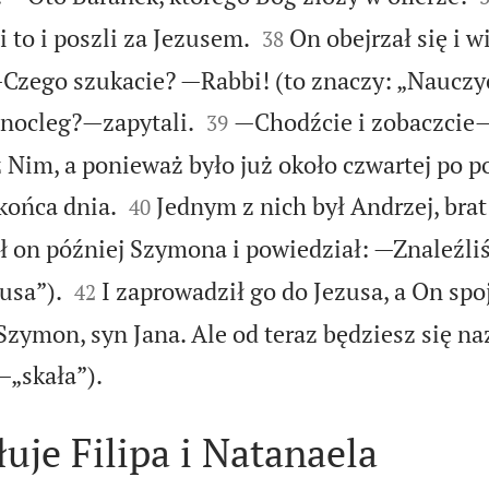


 to i poszli za Jezusem.
On obejrzał się i w
38
—Czego szukacie? —Rabbi! (to znaczy: „Nauczyc


 nocleg?—zapytali.
—Chodźcie i zobaczcie
39
z Nim, a ponieważ było już około czwartej po p


końca dnia.
Jednym z nich był Andrzej, br
40
 on później Szymona i powiedział: —Znaleźli


usa”).
I zaprowadził go do Jezusa, a On spo
42
 Szymon, syn Jana. Ale od teraz będziesz się n

—„skała”).
uje Filipa i Natanaela