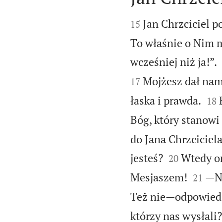


Jan Chrzciciel p
15
To właśnie o Nim m
wcześniej niż ja!”.
Mojżesz dał nam
17


łaska i prawda.
18
Bóg, który stanowi
do Jana Chrzcicie


jesteś?
Wtedy on
20


Mesjaszem!
—No
21
Też nie—odpowiedz
którzy nas wysłali