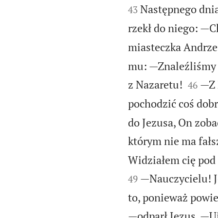


Następnego dnia 
43
rzekł do niego: —
miasteczka Andrzej
mu: —Znaleźliśmy T


z Nazaretu!
—Z 
46
pochodzić coś dobr
do Jezusa, On zoba
którym nie ma fałs
Widziałem cię pod 
—Nauczycielu! J
49
to, ponieważ powie
—odparł Jezus. —Uj