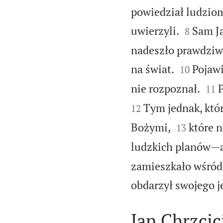
powiedział ludzio


uwierzyli.
Sam Ja
8
nadeszło prawdziwe


na świat.
Pojawi
10


nie rozpoznał.
P
11
Tym jednak, któr
12


Bożymi,
które 
13
ludzkich planów—a
zamieszkało wśród 
obdarzył swojego j
Jan Chrzcic