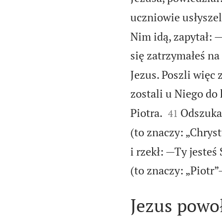
uczniowie usłyszeli
Nim idą, zapytał: 
się zatrzymałeś na
Jezus. Poszli więc 
zostali u Niego do 


Piotra.
Odszukał
41
(to znaczy: „Chryst
i rzekł: —Ty jesteś
(to znaczy: „Piotr”
Jezus powoł