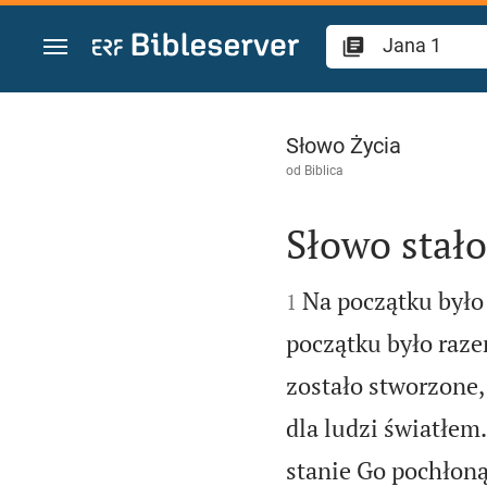
Przejdź do treści
Jana 1
Słowo Życia
od
Biblica
Słowo stało


Na początku było
1
początku było raz
zostało stworzone, 
dla ludzi światłem.
stanie Go pochłoną