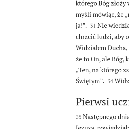
którego Bóg złoży 
myśli mówiąc, że „


ja!”.
Nie wiedzia
31
chrzcić ludzi, aby 
Widziałem Ducha, k
że to On, ale Bóg, 
„Ten, na którego z


Świętym”.
Widz
34
Pierwsi ucz


Następnego dnia
35
Jezusa, powiedział