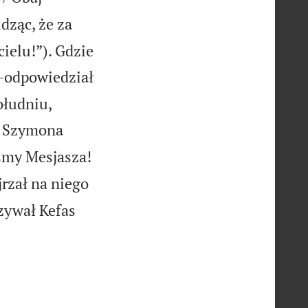
idząc, że za
ielu!”). Gdzie
—odpowiedział
ołudniu,
at Szymona
śmy Mesjasza!
jrzał na niego
azywał Kefas