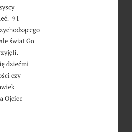
zyscy


eć.
I
9
przychodzącego
 ale świat Go


zyjęli.
się dziećmi
ości czy
łowiek
ą Ojciec