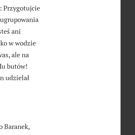
: Przygotujcie
o ugrupowania
steś ani
lko w wodzie
as, ale na


 Mu butów!
an udzielał
o Baranek,