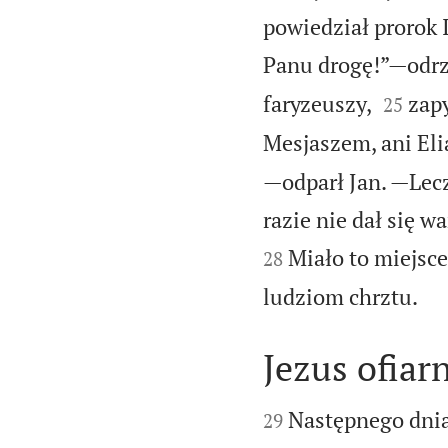
powiedział prorok 
Panu drogę!”—odrz


faryzeuszy,
zapy
25
Mesjaszem, ani Eli
—odparł Jan. —Lecz
razie nie dał się 
Miało to miejsce
28

ludziom chrztu.
Jezus ofia


Następnego dnia
29