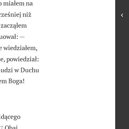
o miałem na
ześniej niż
i zacząłem
uował: —
e wiedziałem,
e, powiedział:
 ludzi w Duchu

nem Boga!
idącego


Obaj
37