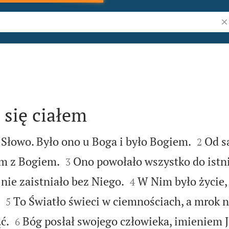
Sz
 się ciałem


 Słowo. Było ono u Boga i było Bogiem.
Od s
2


em z Bogiem.
Ono powołało wszystko do istnie
3


nie zaistniało bez Niego.
W Nim było życie, 
4


To Światło świeci w ciemnościach, a mrok n
5


ć.
Bóg posłał swojego człowieka, imieniem J
6