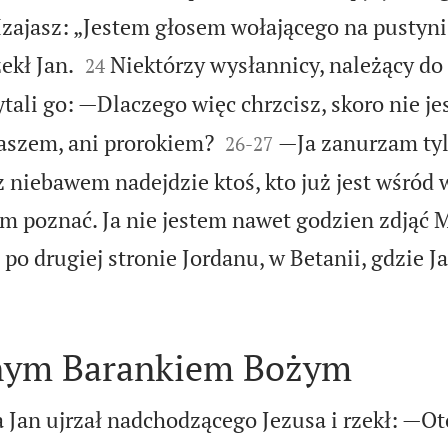
Izajasz: „Jestem głosem wołającego na pustyni


ekł Jan.
Niektórzy wysłannicy, należący d
24
tali go: —Dlaczego więc chrzcisz, skoro nie je


aszem, ani prorokiem?
—Ja zanurzam ty
26
-
27
 niebawem nadejdzie ktoś, kto już jest wśród w
wam poznać. Ja nie jestem nawet godzien zdjąć
 po drugiej stronie Jordanu, w Betanii, gdzie J
rnym Barankiem Bożym
 Jan ujrzał nadchodzącego Jezusa i rzekł: —Ot