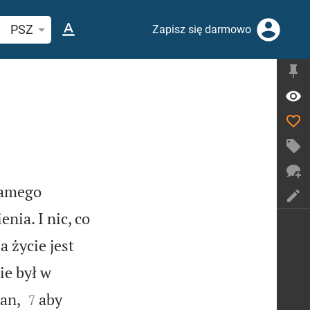
ukaj wersetu lub słowa biblijnego
PSZ
Zapisz się darmowo
amego
nia. I nic, co
a życie jest
ie był w


an,
aby
7