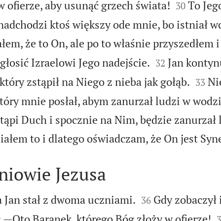


w ofierze, aby usunąć grzech świata!
To Jeg
30
nadchodzi ktoś większy ode mnie, bo istniał wc
łem, że to On, ale po to właśnie przyszedłem 


ogłosić Izraelowi Jego nadejście.
Jan kontyn
32


tóry zstąpił na Niego z nieba jak gołąb.
Ni
33
który mnie posłał, abym zanurzał ludzi w wodzi
stąpi Duch i spocznie na Nim, będzie zanurzał
iałem to i dlatego oświadczam, że On jest Sy
niowie Jezusa


 Jan stał z dwoma uczniami.
Gdy zobaczył 
36
: —Oto Baranek, którego Bóg złoży w ofierze!