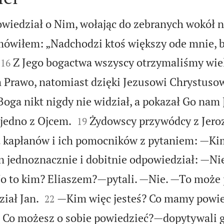
owiedział o Nim, wołając do zebranych wokół n
ówiłem: „Nadchodzi ktoś większy ode mnie, bo


Z Jego bogactwa wszyscy otrzymaliśmy wiel
16
 Prawo, natomiast dzięki Jezusowi Chrystuso
Boga nikt nigdy nie widział, a pokazał Go na


 jedno z Ojcem.
Żydowscy przywódcy z Jero
19
la kapłanów i ich pomocników z pytaniem: —Ki
 jednoznacznie i dobitnie odpowiedział: —Ni
 to kim? Eliaszem?—pytali. —Nie. —To może


iał Jan.
—Kim więc jesteś? Co mamy powie
22
? Co możesz o sobie powiedzieć?—dopytywali 