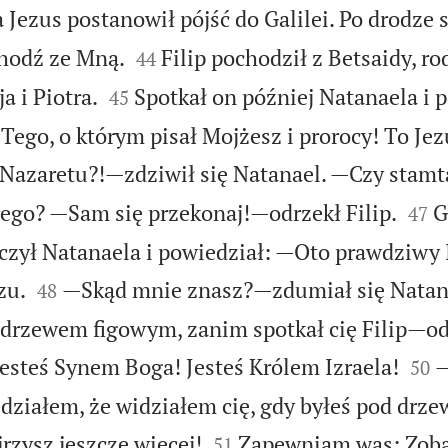
Jezus postanowił pójść do Galilei. Po drodze sp


Chodź ze Mną.
Filip pochodził z Betsaidy, r
44


a i Piotra.
Spotkał on później Natanaela i 
45
ego, o którym pisał Mojżesz i prorocy! To Jez
Nazaretu?!—zdziwił się Natanael. —Czy stam


ego? —Sam się przekonaj!—odrzekł Filip.
G
47
czył Natanaela i powiedział: —Oto prawdziwy I


zu.
—Skąd mnie znasz?—zdumiał się Natan
48
drzewem figowym, zanim spotkał cię Filip—od


esteś Synem Boga! Jesteś Królem Izraela!
—
50
działem, że widziałem cię, gdy byłeś pod dr


rzysz jeszcze więcej!
Zapewniam was: Zoba
51