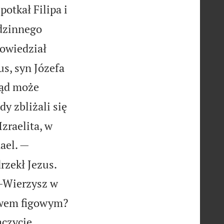
otkał Filipa i
odzinnego
powiedział
us, syn Józefa
tąd może
dy zbliżali się
zraelita, w
ael. —


rzekł Jezus.
Wierzysz w
zewem figowym?
czycie