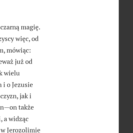
 czarną magię.
yscy więc, od
m, mówiąc:
eważ już od
k wielu
 i o Jezusie
zyzn, jak i
on—on także
, a widząc
 w Jerozolimie