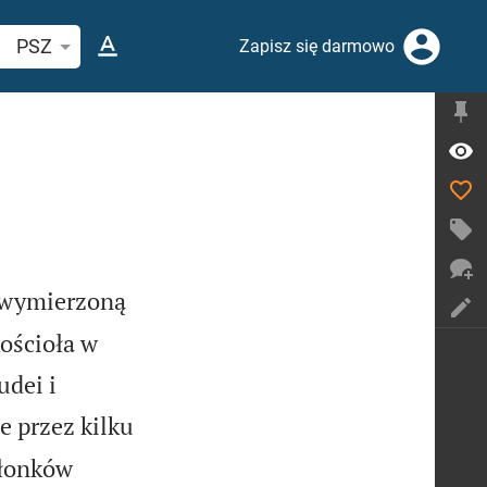
ukaj wersetu lub słowa biblijnego
PSZ
Zapisz się darmowo
i wymierzoną
ościoła w
udei i
e przez kilku
złonków