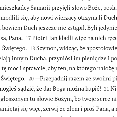
 mieszkańcy Samarii przyjęli słowo Boże, posła
 modlili się, aby nowi wierzący otrzymali Duc
 bowiem Duch jeszcze nie zstąpił. Byli jedyni


sa, Pana.
Piotr i Jan kładli więc na nich ręce
17


 Świętego.
Szymon, widząc, że apostołowie
18
elają innym Ducha, przyniósł im pieniądze i p
tę moc i sprawcie, aby ten, na którego nałożę 


Świętego.
—Przepadnij razem ze swoimi p
20


 mogłeś sądzić, że dar Boga można kupić!
Ni
21
głoszonym tu słowie Bożym, bo twoje serce nie
amiętaj się więc, zerwij ze złem i proś Pana, a