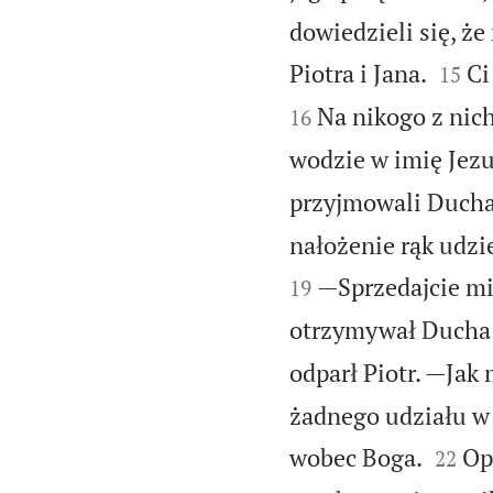
dowiedzieli się, że


Piotra i Jana.
Ci
15
Na nikogo z nich
16
wodzie w imię Jezu
przyjmowali Ducha
nałożenie rąk udzi
—Sprzedajcie mi 
19
otrzymywał Ducha 
odparł Piotr. —Jak
żadnego udziału w 


wobec Boga.
Op
22