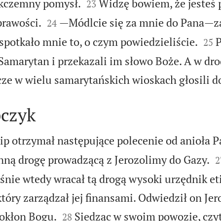


ikczemny pomysł.
Widzę bowiem, że jesteś
23


prawości.
—Módlcie się za mnie do Pana—z
24


otkało mnie to, o czym powiedzieliście.
P
25
 Samarytan i przekazali im słowo Boże. A w dr
cze w wielu samarytańskich wioskach głosili d
pczyk
ip otrzymał następujące polecenie od anioła 

nną drogę prowadzącą z Jerozolimy do Gazy.
2
aśnie wtedy wracał tą drogą wysoki urzędnik et
tóry zarządzał jej finansami. Odwiedził on Jer


pokłon Bogu.
Siedząc w swoim powozie, czyt
28