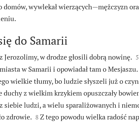
do domów, wywlekał wierzących—mężczyzn ora

ieniu.
 się do Samarii

 z Jerozolimy, w drodze głosili dobrą nowinę.
5
miasta w Samarii i opowiadał tam o Mesjaszu.
go wielkie tłumy, bo ludzie słyszeli już o czy
e duchy z wielkim krzykiem opuszczały bowi
 siebie ludzi, a wielu sparaliżowanych i nie


o zdrowie.
Z tego powodu wielka radość nape
8