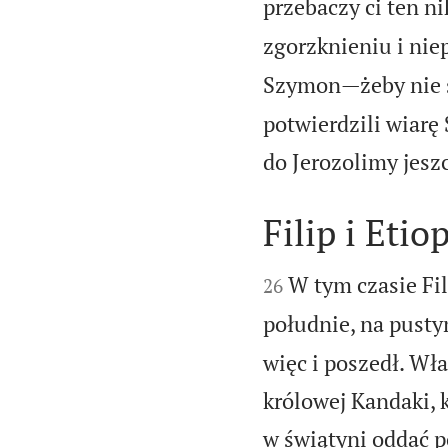
przebaczy ci ten n
zgorzknieniu i nie
Szymon—żeby nie sp
potwierdzili wiarę
do Jerozolimy jesz
Filip i Etio


W tym czasie Fil
26
południe, na pusty
więc i poszedł. Wł
królowej Kandaki, k
w świątyni oddać 