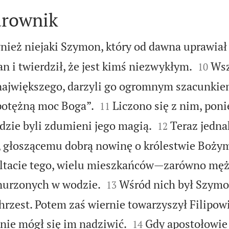
arownik
nież niejaki Szymon, który od dawna uprawiał


n i twierdził, że jest kimś niezwykłym.
Wsz
10
największego, darzyli go ogromnym szacunkie


potężną moc Boga”.
Liczono się z nim, poni
11


dzie byli zdumieni jego magią.
Teraz jedna
12
, głoszącemu dobrą nowinę o królestwie Bożym
ltacie tego, wielu mieszkańców—zarówno mężc


nurzonych w wodzie.
Wśród nich był Szym
13
chrzest. Potem zaś wiernie towarzyszył Filipowi


 nie mógł się im nadziwić.
Gdy apostołowie
14