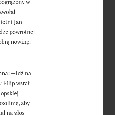
 pogrążony w
awołał
iotr i Jan
odze powrotnej

obrą nowinę.
Pana: —Idź na

Filip wstał
7
iopskiej
ozolimę, aby
ał na głos