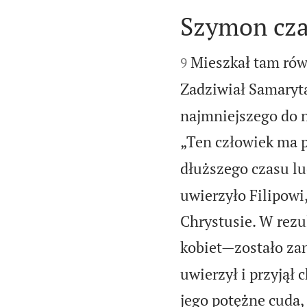
Szymon cz


Mieszkał tam rów
9
Zadziwiał Samaryta
najmniejszego do 
„Ten człowiek ma 
dłuższego czasu lu
uwierzyło Filipowi
Chrystusie. W rezu
kobiet—zostało za
uwierzył i przyjął 
jego potężne cuda,