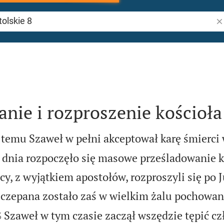
Sz
 8
nie i rozproszenie kościoła
ę temu Szaweł w pełni akceptował karę śmierc
 dnia rozpoczęło się masowe prześladowanie k
y, z wyjątkiem apostołów, rozproszyli się po J
zczepana zostało zaś w wielkim żalu pochowan


Szaweł w tym czasie zaczął wszędzie tępić c
3