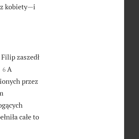
z kobiety—i

Filip zaszedł


A
6
nionych przez
em
mogących
łniła całe to