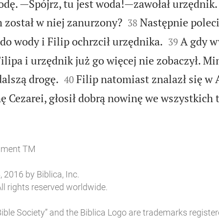
wodę. —Spójrz, tu jest woda!—zawołał urzędnik.


 został w niej zanurzony?
Następnie polec
38


do wody i Filip ochrzcił urzędnika.
A gdy w
39
lipa i urzędnik już go więcej nie zobaczył. M


dalszą drogę.
Filip natomiast znalazł się w 
40
onę Cezarei, głosił dobrą nowinę we wszystkich
tament TM
2016 by Biblica, Inc.
ll rights reserved worldwide.
l Bible Society” and the Biblica Logo are trademarks register