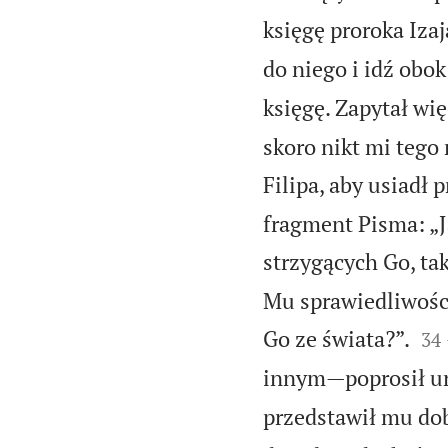
księgę proroka Izaj
do niego i idź obo
księgę. Zapytał wi
skoro nikt mi tego
Filipa, aby usiadł 
fragment Pisma: „J
strzygących Go, ta
Mu sprawiedliwośc


Go ze świata?”.
34
innym—poprosił ur
przedstawił mu dob