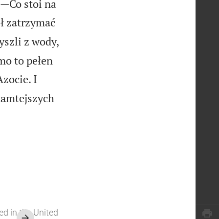
 —Co stoi na
ił zatrzymać
yszli z wody,
imo to pełen
Azocie. I
 tamtejszych
ed in the United