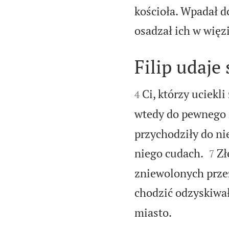
kościoła. Wpadał 
osadzał ich w więz
Filip udaje


Ci, którzy uciekli
4
wtedy do pewnego 
przychodziły do nie


niego cudach.
Zł
7
zniewolonych przez
chodzić odzyskiwał

miasto.