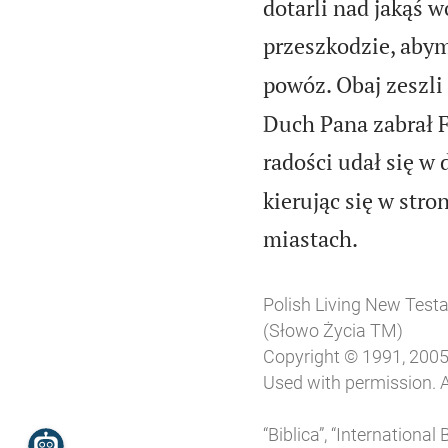
dotarli nad jakąś 
przeszkodzie, abym
powóz. Obaj zeszli 
Duch Pana zabrał Fi
radości udał się w 
kierując się w str

miastach.
Polish Living New Tes
(Słowo Życia TM)
Copyright © 1991, 2005, 
Used with permission. A
“Biblica”, “Internationa