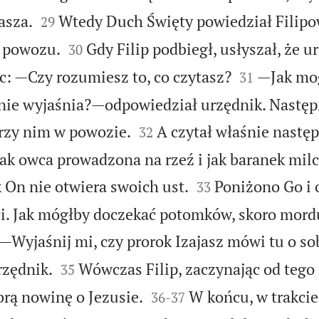


asza.
Wtedy Duch Święty powiedział Filipow
29


k powozu.
Gdy Filip podbiegł, usłyszał, że u
30


ęc: —Czy rozumiesz to, co czytasz?
—Jak mo
31
 nie wyjaśnia?—odpowiedział urzędnik. Następ


przy nim w powozie.
A czytał właśnie nastę
32
ak owca prowadzona na rzeź i jak baranek mil


k On nie otwiera swoich ust.
Poniżono Go i
33
i. Jak mógłby doczekać potomków, skoro mordu
—Wyjaśnij mi, czy prorok Izajasz mówi tu o sob


zędnik.
Wówczas Filip, zaczynając od tego
35


rą nowinę o Jezusie.
W końcu, w trakci
36
-
37