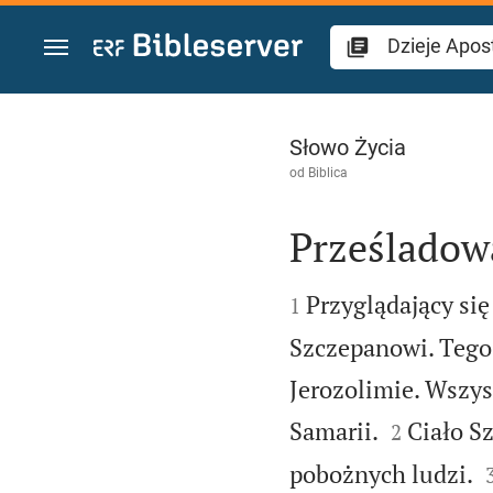
Przejdź do treści
Dzieje Apostolskie
Słowo Życia
od
Biblica
Prześladowa


Przyglądający si
1
Szczepanowi. Tego
Jerozolimie. Wszysc


Samarii.
Ciało S
2
pobożnych ludzi.