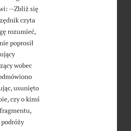
i: —Zbliż się
rzędnik czyta
gę rozumieć,
nie poprosił
pujący
czący wobec
 odmówiono
jąc, usunięto
ie, czy o kimś
 fragmentu,
e podróży