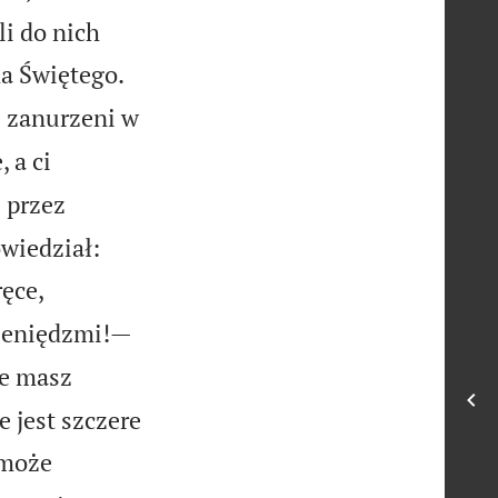
li do nich


ha Świętego.
e zanurzeni w
, a ci
 przez


owiedział:
ręce,
ieniędzmi!—
e masz
 jest szczere
 może