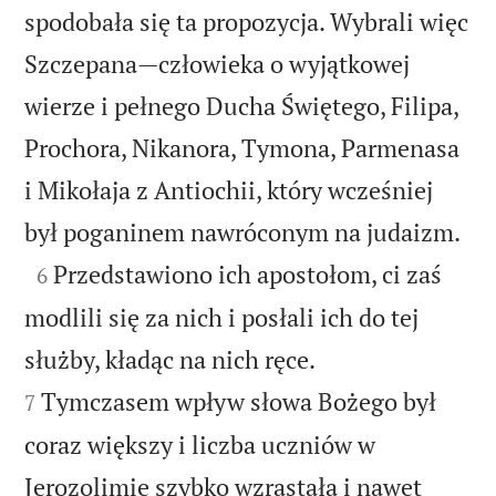
spodobała się ta propozycja. Wybrali więc
Szczepana—człowieka o wyjątkowej
wierze i pełnego Ducha Świętego, Filipa,
Prochora, Nikanora, Tymona, Parmenasa
i Mikołaja z Antiochii, który wcześniej

był poganinem nawróconym na judaizm.

Przedstawiono ich apostołom, ci zaś
6
modlili się za nich i posłali ich do tej


służby, kładąc na nich ręce.
Tymczasem wpływ słowa Bożego był
7
coraz większy i liczba uczniów w
Jerozolimie szybko wzrastała i nawet