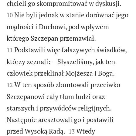


chcieli go skompromitować w dyskusji.
Nie byli jednak w stanie dorównać jego
10
mądrości i Duchowi, pod wpływem


którego Szczepan przemawiał.
Podstawili więc fałszywych świadków,
11
którzy zeznali: —Słyszeliśmy, jak ten


człowiek przeklinał Mojżesza i Boga.
W ten sposób zbuntowali przeciwko
12
Szczepanowi cały tłum ludzi oraz
starszych i przywódców religijnych.
Następnie aresztowali go i postawili


przed Wysoką Radą.
Wtedy
13