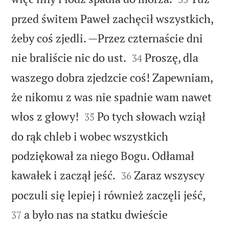
przed świtem Paweł zachęcił wszystkich,
żeby coś zjedli. —Przez czternaście dni


nie braliście nic do ust.
Proszę, dla
34
waszego dobra zjedzcie coś! Zapewniam,
że nikomu z was nie spadnie wam nawet


włos z głowy!
Po tych słowach wziął
35
do rąk chleb i wobec wszystkich
podziękował za niego Bogu. Odłamał


kawałek i zaczął jeść.
Zaraz wszyscy
36


poczuli się lepiej i również zaczęli jeść,
a było nas na statku dwieście
37