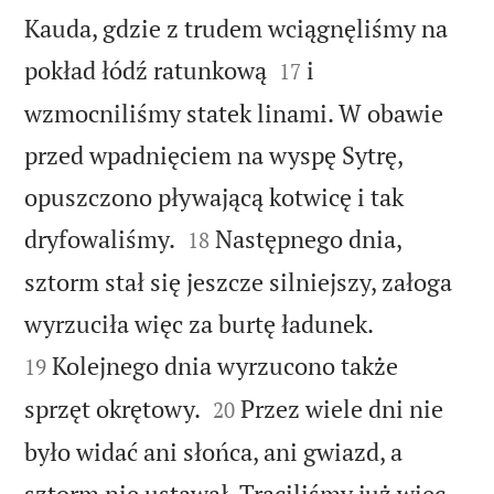
Kauda, gdzie z trudem wciągnęliśmy na


pokład łódź ratunkową
i
17
wzmocniliśmy statek linami. W obawie
przed wpadnięciem na wyspę Sytrę,
opuszczono pływającą kotwicę i tak


dryfowaliśmy.
Następnego dnia,
18
sztorm stał się jeszcze silniejszy, załoga


wyrzuciła więc za burtę ładunek.
Kolejnego dnia wyrzucono także
19


sprzęt okrętowy.
Przez wiele dni nie
20
było widać ani słońca, ani gwiazd, a
sztorm nie ustawał. Traciliśmy już więc