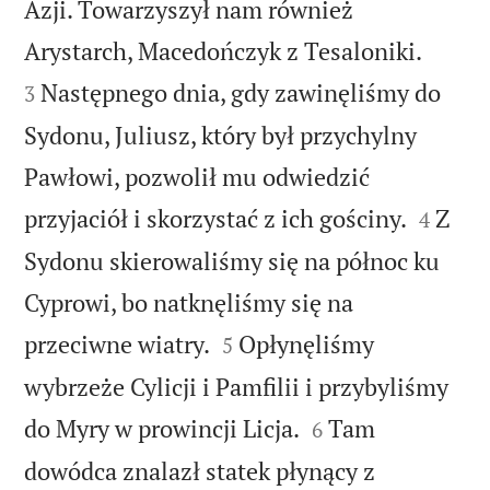
Azji. Towarzyszył nam również


Arystarch, Macedończyk z Tesaloniki.
Następnego dnia, gdy zawinęliśmy do
3
Sydonu, Juliusz, który był przychylny
Pawłowi, pozwolił mu odwiedzić


przyjaciół i skorzystać z ich gościny.
Z
4
Sydonu skierowaliśmy się na północ ku
Cyprowi, bo natknęliśmy się na


przeciwne wiatry.
Opłynęliśmy
5
wybrzeże Cylicji i Pamfilii i przybyliśmy


do Myry w prowincji Licja.
Tam
6
dowódca znalazł statek płynący z