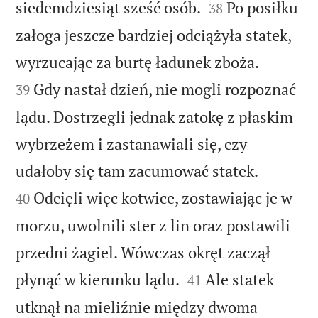


siedemdziesiąt sześć osób.
Po posiłku
38
załoga jeszcze bardziej odciążyła statek,


wyrzucając za burtę ładunek zboża.
Gdy nastał dzień, nie mogli rozpoznać
39
lądu. Dostrzegli jednak zatokę z płaskim
wybrzeżem i zastanawiali się, czy


udałoby się tam zacumować statek.
Odcięli więc kotwice, zostawiając je w
40
morzu, uwolnili ster z lin oraz postawili
przedni żagiel. Wówczas okręt zaczął


płynąć w kierunku lądu.
Ale statek
41
utknął na mieliźnie między dwoma