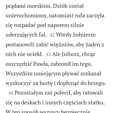
prądami morskimi. Dziób został
unieruchomiony, natomiast rufa zaczęła
się rozpadać pod naporem silnie


uderzających fal.
Wtedy żołnierze
42
postanowili zabić więźniów, aby żaden z


nich nie uciekł.
Ale Juliusz, chcąc
43
oszczędzić Pawła, zabronił im tego.
Wszystkim umiejącym pływać rozkazał

wyskoczyć za burtę i dopłynąć do brzegu.

Pozostałym zaś polecił, aby ratowali
44
się na deskach i innych częściach statku.
W ten sposób wszyscy bezpiecznie