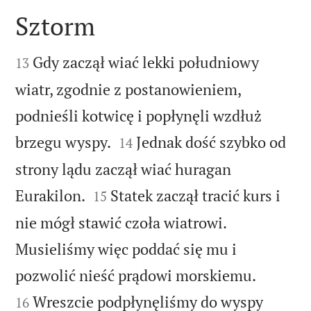
Sztorm


Gdy zaczął wiać lekki południowy
13
wiatr, zgodnie z postanowieniem,
podnieśli kotwicę i popłynęli wzdłuż


brzegu wyspy.
Jednak dość szybko od
14
strony lądu zaczął wiać huragan


Eurakilon.
Statek zaczął tracić kurs i
15
nie mógł stawić czoła wiatrowi.
Musieliśmy więc poddać się mu i


pozwolić nieść prądowi morskiemu.
Wreszcie podpłynęliśmy do wyspy
16