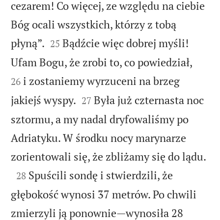
cezarem! Co więcej, ze względu na ciebie
Bóg ocali wszystkich, którzy z tobą


płyną”.
Bądźcie więc dobrej myśli!
25


Ufam Bogu, że zrobi to, co powiedział,
i zostaniemy wyrzuceni na brzeg
26


jakiejś wyspy.
Była już czternasta noc
27
sztormu, a my nadal dryfowaliśmy po
Adriatyku. W środku nocy marynarze

zorientowali się, że zbliżamy się do lądu.

Spuścili sondę i stwierdzili, że
28
głębokość wynosi 37 metrów. Po chwili
zmierzyli ją ponownie—wynosiła 28