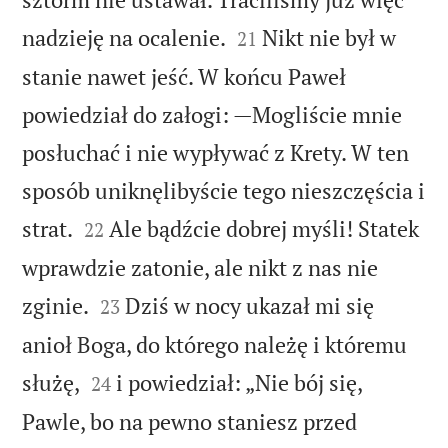


nadzieję na ocalenie.
Nikt nie był w
21
stanie nawet jeść. W końcu Paweł
powiedział do załogi: —Mogliście mnie
posłuchać i nie wypływać z Krety. W ten
sposób uniknęlibyście tego nieszczęścia i


strat.
Ale bądźcie dobrej myśli! Statek
22
wprawdzie zatonie, ale nikt z nas nie


zginie.
Dziś w nocy ukazał mi się
23
anioł Boga, do którego należę i któremu


służę,
i powiedział: „Nie bój się,
24
Pawle, bo na pewno staniesz przed