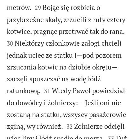


metrów.
Bojąc się rozbicia o
29
przybrzeżne skały, zrzucili z rufy cztery


kotwice, pragnąc przetrwać tak do rana.
Niektórzy członkowie załogi chcieli
30
jednak uciec ze statku i—pod pozorem
zrzucania kotwic na dziobie okrętu—
zaczęli spuszczać na wodę łódź


ratunkową.
Wtedy Paweł powiedział
31
do dowódcy i żołnierzy: —Jeśli oni nie
zostaną na statku, wszyscy pasażerowie


zginą, wy również.
Żołnierze odcięli
32


więc liny i łódź spadła do morza.
Tuż
33