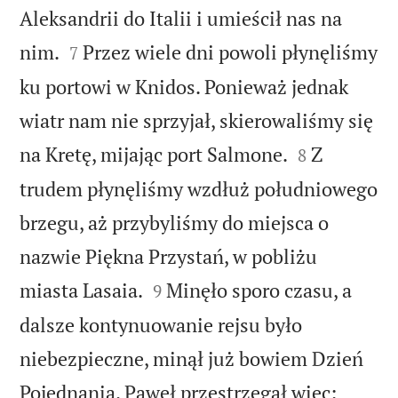
Aleksandrii do Italii i umieścił nas na


nim.
Przez wiele dni powoli płynęliśmy
7
ku portowi w Knidos. Ponieważ jednak
wiatr nam nie sprzyjał, skierowaliśmy się


na Kretę, mijając port Salmone.
Z
8
trudem płynęliśmy wzdłuż południowego
brzegu, aż przybyliśmy do miejsca o
nazwie Piękna Przystań, w pobliżu


miasta Lasaia.
Minęło sporo czasu, a
9
dalsze kontynuowanie rejsu było
niebezpieczne, minął już bowiem Dzień


Pojednania. Paweł przestrzegał więc: