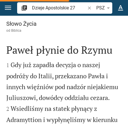
Przejdź do treści
Szukaj wersetu lub s
PSZ
Dzieje Apostolskie 27
Słowo Życia
od
Biblica
Paweł płynie do Rzymu


Gdy już zapadła decyzja o naszej
1
podróży do Italii, przekazano Pawła i
innych więźniów pod nadzór niejakiemu


Juliuszowi, dowódcy oddziału cezara.
Wsiedliśmy na statek płynący z
2
Adramyttion i wypłynęliśmy w kierunku