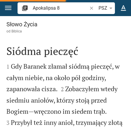
Przejdź do treści
Szukaj wersetu lub s
PSZ
Apokalipsa 8
Słowo Życia
od
Biblica
Siódma pieczęć


Gdy Baranek złamał siódmą pieczęć, w
1
całym niebie, na około pół godziny,


zapanowała cisza.
Zobaczyłem wtedy
2
siedmiu aniołów, którzy stoją przed


Bogiem—wręczono im siedem trąb.
Przybył też inny anioł, trzymający złotą
3