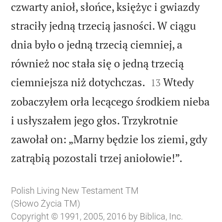
czwarty anioł, słońce, księżyc i gwiazdy
straciły jedną trzecią jasności. W ciągu
dnia było o jedną trzecią ciemniej, a
również noc stała się o jedną trzecią


ciemniejsza niż dotychczas.
Wtedy
13
zobaczyłem orła lecącego środkiem nieba
i usłyszałem jego głos. Trzykrotnie
zawołał on: „Marny będzie los ziemi, gdy

zatrąbią pozostali trzej aniołowie!”.
Polish Living New Testament TM
(Słowo Życia TM)
Copyright © 1991, 2005, 2016 by Biblica, Inc.