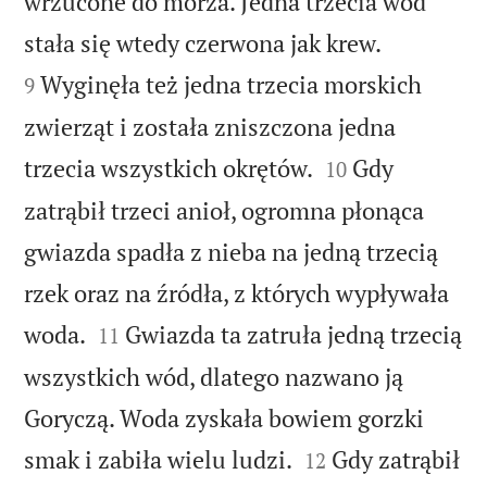
wrzucone do morza. Jedna trzecia wód


stała się wtedy czerwona jak krew.
Wyginęła też jedna trzecia morskich
9
zwierząt i została zniszczona jedna


trzecia wszystkich okrętów.
Gdy
10
zatrąbił trzeci anioł, ogromna płonąca
gwiazda spadła z nieba na jedną trzecią
rzek oraz na źródła, z których wypływała


woda.
Gwiazda ta zatruła jedną trzecią
11
wszystkich wód, dlatego nazwano ją
Goryczą. Woda zyskała bowiem gorzki


smak i zabiła wielu ludzi.
Gdy zatrąbił
12