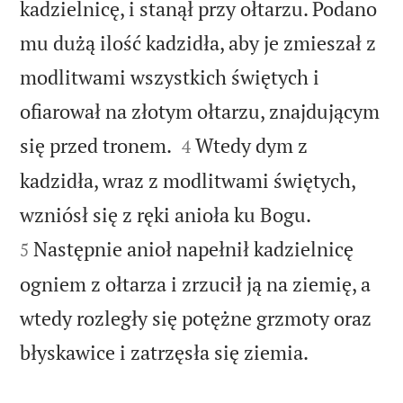
kadzielnicę, i stanął przy ołtarzu. Podano
mu dużą ilość kadzidła, aby je zmieszał z
modlitwami wszystkich świętych i
ofiarował na złotym ołtarzu, znajdującym


się przed tronem.
Wtedy dym z
4
kadzidła, wraz z modlitwami świętych,


wzniósł się z ręki anioła ku Bogu.
Następnie anioł napełnił kadzielnicę
5
ogniem z ołtarza i zrzucił ją na ziemię, a
wtedy rozległy się potężne grzmoty oraz

błyskawice i zatrzęsła się ziemia.