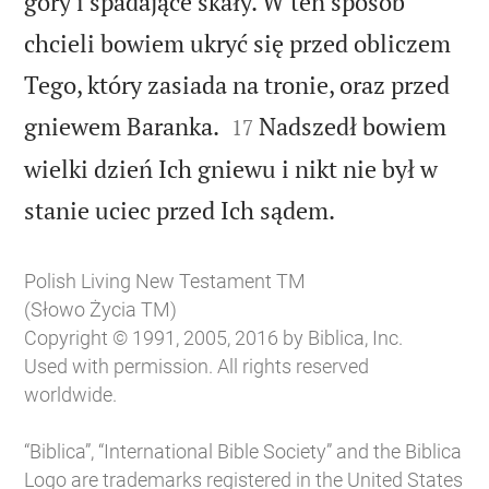
góry i spadające skały. W ten sposób
chcieli bowiem ukryć się przed obliczem
Tego, który zasiada na tronie, oraz przed


gniewem Baranka.
Nadszedł bowiem
17
wielki dzień Ich gniewu i nikt nie był w

stanie uciec przed Ich sądem.
Polish Living New Testament TM
(Słowo Życia TM)
Copyright © 1991, 2005, 2016 by Biblica, Inc.
Used with permission. All rights reserved
worldwide.
“Biblica”, “International Bible Society” and the Biblica
Logo are trademarks registered in the United States