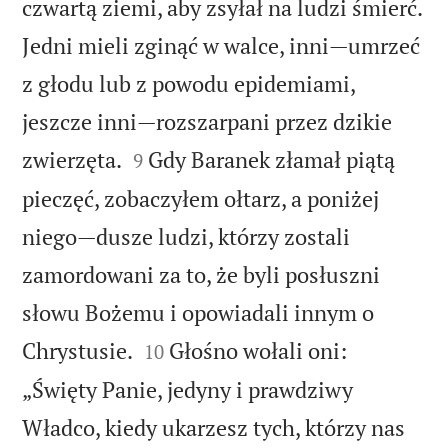
czwartą ziemi, aby zsyłał na ludzi śmierć.
Jedni mieli zginąć w walce, inni—umrzeć
z głodu lub z powodu epidemiami,
jeszcze inni—rozszarpani przez dzikie


zwierzęta.
Gdy Baranek złamał piątą
9
pieczęć, zobaczyłem ołtarz, a poniżej
niego—dusze ludzi, którzy zostali
zamordowani za to, że byli posłuszni
słowu Bożemu i opowiadali innym o


Chrystusie.
Głośno wołali oni:
10
„Święty Panie, jedyny i prawdziwy
Władco, kiedy ukarzesz tych, którzy nas