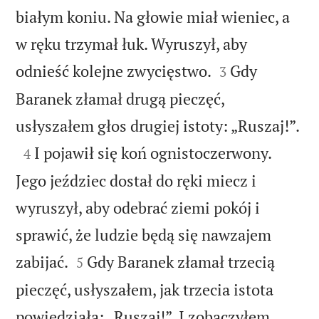
białym koniu. Na głowie miał wieniec, a
w ręku trzymał łuk. Wyruszył, aby


odnieść kolejne zwycięstwo.
Gdy
3
Baranek złamał drugą pieczęć,

usłyszałem głos drugiej istoty: „Ruszaj!”.

I pojawił się koń ognistoczerwony.
4
Jego jeździec dostał do ręki miecz i
wyruszył, aby odebrać ziemi pokój i
sprawić, że ludzie będą się nawzajem


zabijać.
Gdy Baranek złamał trzecią
5
pieczęć, usłyszałem, jak trzecia istota
powiedziała: „Ruszaj!”. I zobaczyłem