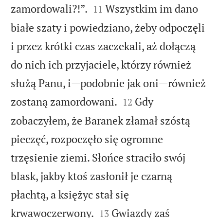


zamordowali?!”.
Wszystkim im dano
11
białe szaty i powiedziano, żeby odpoczęli
i przez krótki czas zaczekali, aż dołączą
do nich ich przyjaciele, którzy również
służą Panu, i—podobnie jak oni—również


zostaną zamordowani.
Gdy
12
zobaczyłem, że Baranek złamał szóstą
pieczęć, rozpoczęło się ogromne
trzęsienie ziemi. Słońce straciło swój
blask, jakby ktoś zasłonił je czarną
płachtą, a księżyc stał się


krwawoczerwony.
Gwiazdy zaś
13