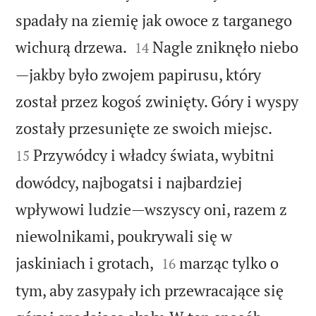
spadały na ziemię jak owoce z targanego


wichurą drzewa.
Nagle zniknęło niebo
14
—jakby było zwojem papirusu, który
został przez kogoś zwinięty. Góry i wyspy


zostały przesunięte ze swoich miejsc.
Przywódcy i władcy świata, wybitni
15
dowódcy, najbogatsi i najbardziej
wpływowi ludzie—wszyscy oni, razem z
niewolnikami, poukrywali się w


jaskiniach i grotach,
marząc tylko o
16
tym, aby zasypały ich przewracające się