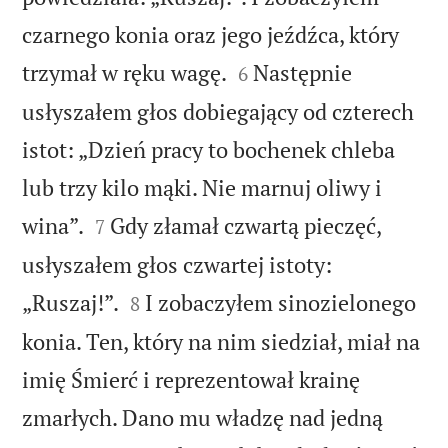
czarnego konia oraz jego jeźdźca, który


trzymał w ręku wagę.
Następnie
6
usłyszałem głos dobiegający od czterech
istot: „Dzień pracy to bochenek chleba
lub trzy kilo mąki. Nie marnuj oliwy i


wina”.
Gdy złamał czwartą pieczęć,
7
usłyszałem głos czwartej istoty:


„Ruszaj!”.
I zobaczyłem sinozielonego
8
konia. Ten, który na nim siedział, miał na
imię Śmierć i reprezentował krainę
zmarłych. Dano mu władzę nad jedną