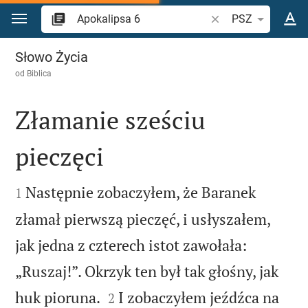
Przejdź do treści
Szukaj wersetu lub s
PSZ
Apokalipsa 6
Słowo Życia
od
Biblica
Złamanie sześciu
pieczęci


Następnie zobaczyłem, że Baranek
1
złamał pierwszą pieczęć, i usłyszałem,
jak jedna z czterech istot zawołała:
„Ruszaj!”. Okrzyk ten był tak głośny, jak


huk pioruna.
I zobaczyłem jeźdźca na
2