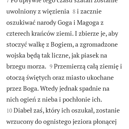
7


uwolniony z więzienia
i zacznie
8
oszukiwać narody Goga i Magoga z
czterech krańców ziemi. I zbierze je, aby
stoczyć walkę z Bogiem, a zgromadzone
wojska będą tak liczne, jak piasek na


brzegu morza.
Przemierzą całą ziemię i
9
otoczą świętych oraz miasto ukochane
przez Boga. Wtedy jednak spadnie na


nich ogień z nieba i pochłonie ich.
Diabeł zaś, który ich oszukał, zostanie
10
wrzucony do ognistego jeziora płonącej