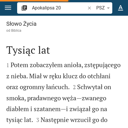
Przejdź do treści
Szukaj wersetu lub s
PSZ
Apokalipsa 20
Słowo Życia
od
Biblica
Tysiąc lat


Potem zobaczyłem anioła, zstępującego
1
z nieba. Miał w ręku klucz do otchłani


oraz ogromny łańcuch.
Schwytał on
2
smoka, pradawnego węża—zwanego
diabłem i szatanem—i związał go na


tysiąc lat.
Następnie wrzucił go do
3