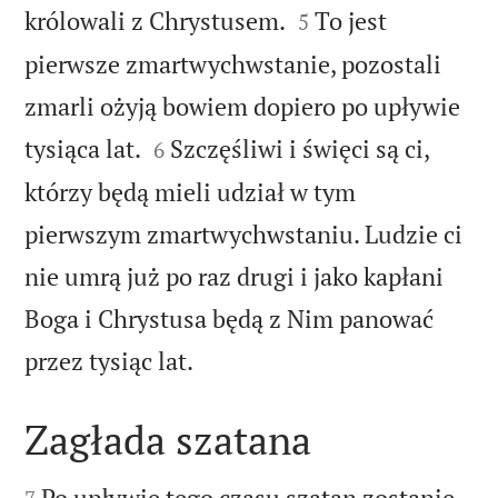


królowali z Chrystusem.
To jest
5
pierwsze zmartwychwstanie, pozostali
zmarli ożyją bowiem dopiero po upływie


tysiąca lat.
Szczęśliwi i święci są ci,
6
którzy będą mieli udział w tym
pierwszym zmartwychwstaniu. Ludzie ci
nie umrą już po raz drugi i jako kapłani
Boga i Chrystusa będą z Nim panować

przez tysiąc lat.
Zagłada szatana


Po upływie tego czasu szatan zostanie