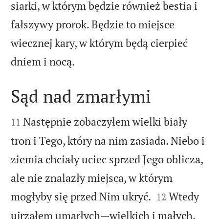
siarki, w którym będzie również bestia i
fałszywy prorok. Będzie to miejsce
wiecznej kary, w którym będą cierpieć

dniem i nocą.
Sąd nad zmarłymi


Następnie zobaczyłem wielki biały
11
tron i Tego, który na nim zasiada. Niebo i
ziemia chciały uciec sprzed Jego oblicza,
ale nie znalazły miejsca, w którym


mogłyby się przed Nim ukryć.
Wtedy
12
ujrzałem umarłych—wielkich i małych,