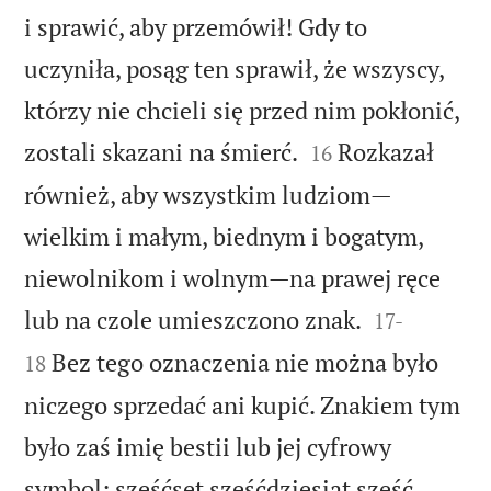
i sprawić, aby przemówił! Gdy to
uczyniła, posąg ten sprawił, że wszyscy,
którzy nie chcieli się przed nim pokłonić,


zostali skazani na śmierć.
Rozkazał
16
również, aby wszystkim ludziom—
wielkim i małym, biednym i bogatym,
niewolnikom i wolnym—na prawej ręce


lub na czole umieszczono znak.
17
-
Bez tego oznaczenia nie można było
18
niczego sprzedać ani kupić. Znakiem tym
było zaś imię bestii lub jej cyfrowy
symbol: sześćset sześćdziesiąt sześć.