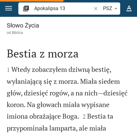
Przejdź do treści
Szukaj wersetu lub s
PSZ
Apokalipsa 13
Słowo Życia
od
Biblica
Bestia z morza


Wtedy zobaczyłem dziwną bestię,
1
wyłaniającą się z morza. Miała siedem
głów, dziesięć rogów, a na nich—dziesięć
koron. Na głowach miała wypisane


imiona obrażające Boga.
Bestia ta
2
przypominała lamparta, ale miała