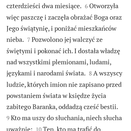


czterdzieści dwa miesiące.
Otworzyła
6
więc paszczę i zaczęła obrażać Boga oraz
Jego świątynię, i poniżać mieszkańców


nieba.
Pozwolono jej walczyć ze
7
świętymi i pokonać ich. I dostała władzę
nad wszystkimi plemionami, ludami,


językami i narodami świata.
A wszyscy
8
ludzie, których imion nie zapisano przed
powstaniem świata w księdze życia


zabitego Baranka, oddadzą cześć bestii.
Kto ma uszy do słuchania, niech słucha
9


uważnie:
Ten, kto ma trafić do
10