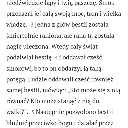
niedźwiedzie łapy i lwią paszczę. Smok
przekazał jej całą swoją moc, tron i wielką


władzę.
Jedna z głów bestii została
3
śmiertelnie raniona, ale rana ta została
nagle uleczona. Wtedy cały świat


podziwiał bestię
i oddawał cześć
4
smokowi, bo to on obdarzył ją taką
potęgą. Ludzie oddawali cześć również
samej bestii, mówiąc: „Kto może się z nią
równać? Kto może stanąć z nią do


walki?”.
Następnie pozwolono bestii
5
bluźnić przeciwko Bogu i działać przez