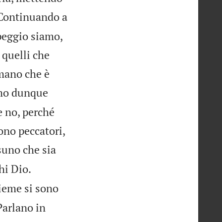
Continuando a
peggio siamo,
 quelli che
rmano che è
amo dunque
e no, perché
ono peccatori,
suno che sia


hi Dio.
sieme si sono
Parlano in