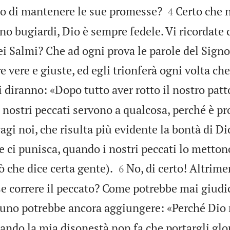


io di mantenere le sue promesse?
Certo che 
4
ano bugiardi, Dio è sempre fedele. Vi ricordate 
dei Salmi? Che ad ogni prova le parole del Signo
 vere e giuste, ed egli trionferà ogni volta che
 diranno: «Dopo tutto aver rotto il nostro patt
i nostri peccati servono a qualcosa, perché è p
i noi, che risulta più evidente la bontà di Di
re ci punisca, quando i nostri peccati lo metto


ò che dice certa gente).
No, di certo! Altrime
6
se correre il peccato? Come potrebbe mai giudi
uno potrebbe ancora aggiungere: «Perché Dio
ando la mia disonestà non fa che portargli glo