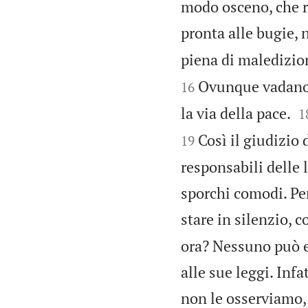
modo osceno, che r
pronta alle bugie, n
piena di maledizion
Ovunque vadano, 
16

la via della pace.
1
Così il giudizio 
19
responsabili delle 
sporchi comodi. Per
stare in silenzio, 
ora? Nessuno può e
alle sue leggi. Inf
non le osserviamo,