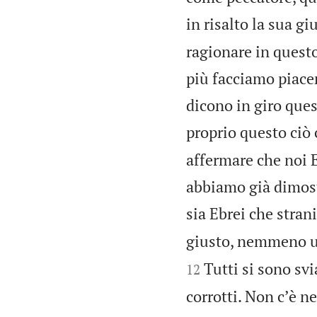
in risalto la sua g
ragionare in quest
più facciamo piace
dicono in giro que
proprio questo ciò 
affermare che noi 
abbiamo già dimostr
sia Ebrei che strani
giusto, nemmeno 
Tutti si sono svi
12
corrotti. Non cʼè n