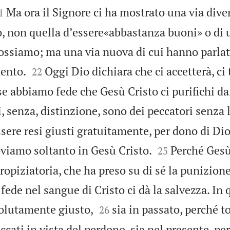

Ma ora il Signore ci ha mostrato una via dive
1
o, non quella dʼessere«abbastanza buoni» o di u
ossiamo; ma una via nuova di cui hanno parlato


ento.
Oggi Dio dichiara che ci accetterà, ci
22
 se abbiamo fede che Gesù Cristo ci purifichi da
, senza, distinzione, sono dei peccatori senza l
ere resi giusti gratuitamente, per dono di Dio


oviamo soltanto in Gesù Cristo.
Perché Gesù
25
opiziatoria, che ha preso su di sé la punizione
a fede nel sangue di Cristo ci dà la salvezza. In


solutamente giusto,
sia in passato, perché t
26
cati in vista del perdono, sia nel presente, p