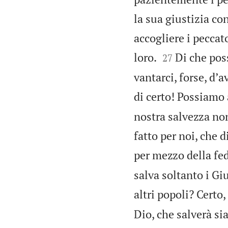
la sua giustizia co
accogliere i peccat


loro.
Di che pos
27
vantarci, forse, dʼ
di certo! Possiamo 
nostra salvezza non
fatto per noi, che 
per mezzo della fed
salva soltanto i Giu
altri popoli? Certo,
Dio, che salverà sia