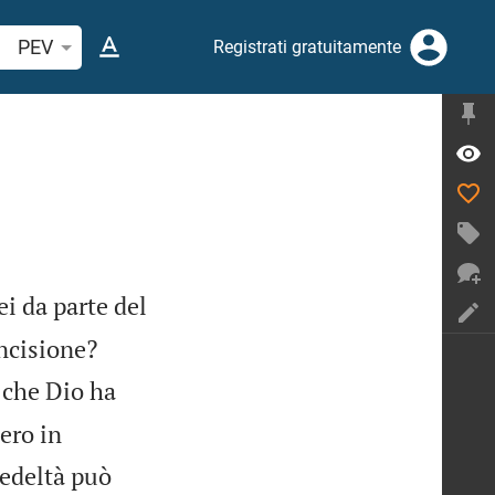
cerca verso biblico o parola
PEV
Registrati gratuitamente
ei da parte del


oncisione?
i che Dio ha
ero in
fedeltà può