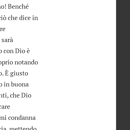
no! Benché
ciò che dice in
re
 sarà
o con Dio è
roprio notando
o. È giusto
no in buona
nti, che Dio
care
 mi condanna
ria, mettendo