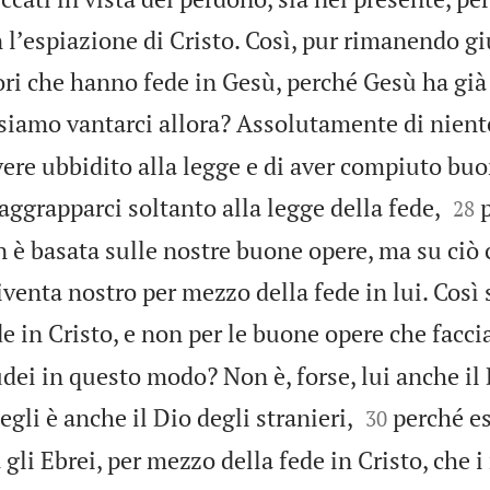
n lʼespiazione di Cristo. Così, pur rimanendo g
ori che hanno fede in Gesù, perché Gesù ha già
siamo vantarci allora? Assolutamente di nien
avere ubbidito alla legge e di aver compiuto bu


aggrapparci soltanto alla legge della fede,
28
 è basata sulle nostre buone opere, ma su ciò 
diventa nostro per mezzo della fede in lui. Così
e in Cristo, e non per le buone opere che facc
dei in questo modo? Non è, forse, lui anche il D


 egli è anche il Dio degli stranieri,
perché es
30
 gli Ebrei, per mezzo della fede in Cristo, che i