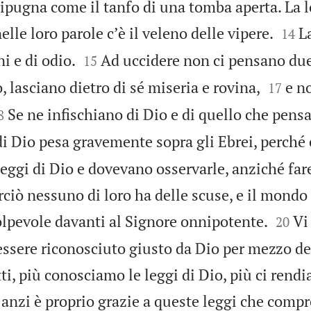
ipugna come il tanfo di una tomba aperta. La l


elle loro parole cʼè il veleno delle vipere.
L
14


i e di odio.
Ad uccidere non ci pensano due
15


lasciano dietro di sé miseria e rovina,
e n
17

Se ne infischiano di Dio e di quello che pensa
8
di Dio pesa gravemente sopra gli Ebrei, perché 
leggi di Dio e dovevano osservarle, anziché fare
ciò nessuno di loro ha delle scuse, e il mondo


colpevole davanti al Signore onnipotente.
Vi
20
ssere riconosciuto giusto da Dio per mezzo de
atti, più conosciamo le leggi di Dio, più ci ren
 anzi è proprio grazie a queste leggi che comp