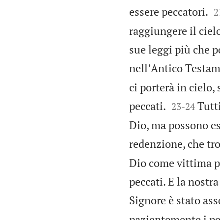

essere peccatori.
2
raggiungere il ciel
sue leggi più che p
nellʼAntico Testam
ci porterà in cielo,


peccati.
Tutti
23
-
24
Dio, ma possono ess
redenzione, che tr
Dio come vittima pr
peccati. E la nostr
Signore è stato as
pazientemente i pec