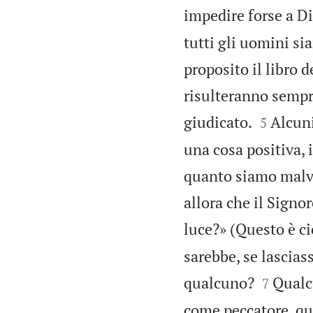
impedire forse a D
tutti gli uomini si
proposito il libro 
risulteranno sempre


giudicato.
Alcuni
5
una cosa positiva, 
quanto siamo malvag
allora che il Signo
luce?» (Questo è ci
sarebbe, se lascias


qualcuno?
Qualc
7
come peccatore, qu