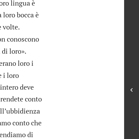
oro lingua è
a loro bocca è


 volte.
on conoscono


 di loro».
erano loro i
 i loro
 intero deve
 rendete conto
llʼubbidienza
diamo conto che
rendiamo di