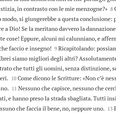


iustizia, in contrasto con le mie menzogne?»
8
o modo, si giungerebbe a questa conclusione: 
re a Dio! Se la meritano davvero la dannazione
ste cose! Eppure, alcuni mi calunniano, e affe


che faccio e insegno!
Ricapitolando: possi
9
Ebrei siamo migliori degli altri? Assolutament
ato che tutti gli uomini, senza distinzione, s


eri.
Come dicono le Scritture: «Non cʼè nes
10


uno.
Nessuno che capisce, nessuno che cerc
11
ati, e hanno preso la strada sbagliata. Tutti in


essuno che faccia il bene, no, neppure uno.
13