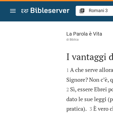
Vai al contenuto
Romani 3
La Parola è Vita
di
Biblica
I vantaggi d


A che serve allora
1
Signore? Non cʼè, q
Sì, essere Ebrei p
2
dato le sue leggi (


pratica).
È vero c
3