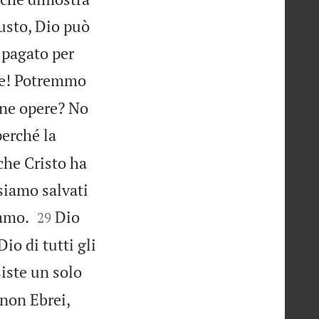
iusto, Dio può
 pagato per
te! Potremmo
one opere? No
perché la
che Cristo ha
 siamo salvati


iamo.
Dio
29
io di tutti gli
iste un solo
 non Ebrei,