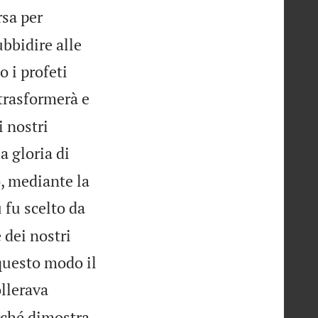
rsa per
bbidire alle
 i profeti
 trasformerà e
i nostri
a gloria di
, mediante la
 fu scelto da
 dei nostri
 questo modo il
ollerava
erché dimostra