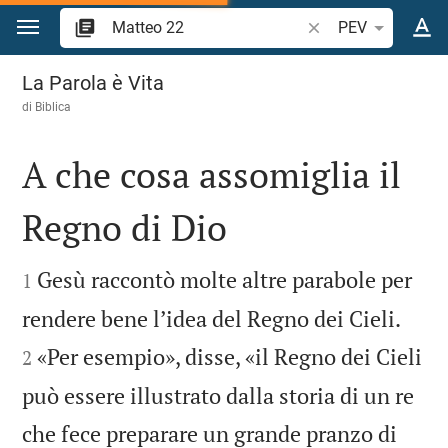
Vai al contenuto
Ricerca verso biblic
PEV
Matteo 22
La Parola è Vita
di
Biblica
A che cosa assomiglia il
Regno di Dio


Gesù raccontò molte altre parabole per
1


rendere bene lʼidea del Regno dei Cieli.
«Per esempio», disse, «il Regno dei Cieli
2
può essere illustrato dalla storia di un re
che fece preparare un grande pranzo di