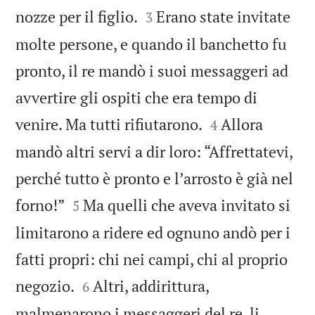


nozze per il figlio.
Erano state invitate
3
molte persone, e quando il banchetto fu
pronto, il re mandò i suoi messaggeri ad
avvertire gli ospiti che era tempo di


venire. Ma tutti rifiutarono.
Allora
4
mandò altri servi a dir loro: “Affrettatevi,
perché tutto è pronto e lʼarrosto è già nel


forno!”
Ma quelli che aveva invitato si
5
limitarono a ridere ed ognuno andò per i
fatti propri: chi nei campi, chi al proprio


negozio.
Altri, addirittura,
6
malmenarono i messaggeri del re, li