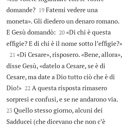


domande?
Fatemi vedere una
19
moneta». Gli diedero un denaro romano.


E Gesù domandò:
«Di chi è questa
20

effigie? E di chi è il nome sotto lʼeffigie?»

«Di Cesare», risposero. «Bene, allora»,
21
disse Gesù, «datelo a Cesare, se è di
Cesare, ma date a Dio tutto ciò che è di


Dio!»
A questa risposta rimasero
22


sorpresi e confusi, e se ne andarono via.
Quello stesso giorno, alcuni dei
23
Sadducei (che dicevano che non cʼè