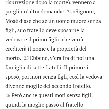
risurrezione dopo la morte), vennero a


porgli unʼaltra domanda:
«Signore,
24
Mosè disse che se un uomo muore senza
figli, suo fratello deve sposarne la
vedova, e il primo figlio che verrà
erediterà il nome e la proprietà del


morto.
Ebbene, vʼera fra di noi una
25
famiglia di sette fratelli. Il primo si
sposò, poi morì senza figli, così la vedova


divenne moglie del secondo fratello.
Però anche questi morì senza figli,
26
quindi la moglie passò al fratello