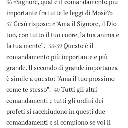
«Signore, qual è il comandamento più
36


importante fra tutte le leggi di Mosè?»
Gesù rispose: «“Ama il Signore, il Dio
37
tuo, con tutto il tuo cuore, la tua anima e


la tua mente”.
Questo è il
38
-
39
comandamento più importante e più
grande. Il secondo di grande importanza
è simile a questo: “Ama il tuo prossimo


come te stesso”.
Tutti gli altri
40
comandamenti e tutti gli ordini dei
profeti si racchiudono in questi due
comandamenti e si compiono se voi li