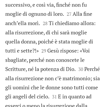
successivo, e così via, finché non fu


moglie di ognuno di loro.
Alla fine
27


anchʼella morì.
Ti chiediamo allora:
28
alla risurrezione, di chi sarà moglie
quella donna, poiché è stata moglie di


tutti e sette?!»
Gesù rispose: «Voi
29
sbagliate, perché non conoscete le


Scritture, né la potenza di Dio.
Perché
30
alla risurrezione non cʼè matrimonio; sia
gli uomini che le donne sono tutti come


gli angeli del cielo.
E in quanto ad
31
esserci o meno la risurrezione dalla