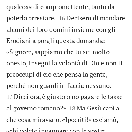
qualcosa di compromettente, tanto da


poterlo arrestare.
Decisero di mandare
16
alcuni dei loro uomini insieme con gli
Erodiani a porgli questa domanda:
«Signore, sappiamo che tu sei molto
onesto, insegni la volontà di Dio e non ti
preoccupi di ciò che pensa la gente,


perché non guardi in faccia nessuno.
Dicci ora, è giusto o no pagare le tasse
17


al governo romano?»
Ma Gesù capì a
18
che cosa miravano. «Ipocriti!» esclamò,
«chi volete ingannare con le vostre