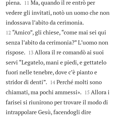


piena.
Ma, quando il re entrò per
11
vedere gli invitati, notò un uomo che non


indossava lʼabito da cerimonia.
“Amico”, gli chiese, “come mai sei qui
12
senza lʼabito da cerimonia?” Lʼuomo non


rispose.
Allora il re comandò ai suoi
13
servi “Legatelo, mani e piedi, e gettatelo
fuori nelle tenebre, dove cʼè pianto e


stridor di denti”.
Perché molti sono
14


chiamati, ma pochi ammessi».
Allora i
15
farisei si riunirono per trovare il modo di
intrappolare Gesù, facendogli dire