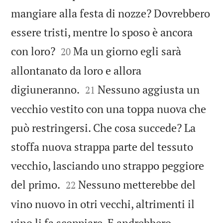
mangiare alla festa di nozze? Dovrebbero
essere tristi, mentre lo sposo è ancora


con loro?
Ma un giorno egli sarà
20
allontanato da loro e allora


digiuneranno.
Nessuno aggiusta un
21
vecchio vestito con una toppa nuova che
può restringersi. Che cosa succede? La
stoffa nuova strappa parte del tessuto
vecchio, lasciando uno strappo peggiore


del primo.
Nessuno metterebbe del
22
vino nuovo in otri vecchi, altrimenti il
vino li fa scoppiare. E andrebbero