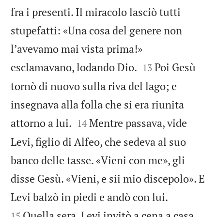
fra i presenti. Il miracolo lasciò tutti
stupefatti: «Una cosa del genere non
lʼavevamo mai vista prima!»


esclamavano, lodando Dio.
Poi Gesù
13
tornò di nuovo sulla riva del lago; e
insegnava alla folla che si era riunita


attorno a lui.
Mentre passava, vide
14
Levi, figlio di Alfeo, che sedeva al suo
banco delle tasse. «Vieni con me», gli
disse Gesù. «Vieni, e sii mio discepolo». E


Levi balzò in piedi e andò con lui.
Quella sera, Levi invitò a cena a casa
15