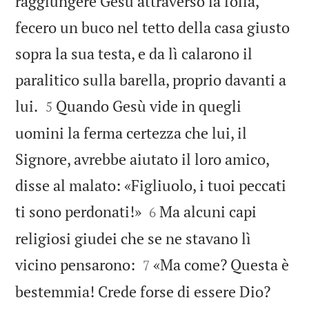
raggiungere Gesù attraverso la folla,
fecero un buco nel tetto della casa giusto
sopra la sua testa, e da lì calarono il
paralitico sulla barella, proprio davanti a


lui.
Quando Gesù vide in quegli
5
uomini la ferma certezza che lui, il
Signore, avrebbe aiutato il loro amico,
disse al malato: «Figliuolo, i tuoi peccati


ti sono perdonati!»
Ma alcuni capi
6
religiosi giudei che se ne stavano lì


vicino pensarono:
«Ma come? Questa è
7
bestemmia! Crede forse di essere Dio?