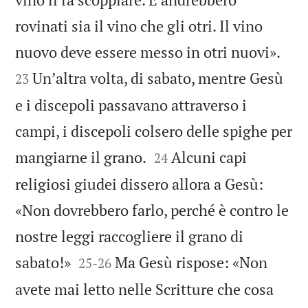
rovinati sia il vino che gli otri. Il vino


nuovo deve essere messo in otri nuovi».
Unʼaltra volta, di sabato, mentre Gesù
23
e i discepoli passavano attraverso i
campi, i discepoli colsero delle spighe per


mangiarne il grano.
Alcuni capi
24
religiosi giudei dissero allora a Gesù:
«Non dovrebbero farlo, perché è contro le
nostre leggi raccogliere il grano di


sabato!»
Ma Gesù rispose: «Non
25
-
26
avete mai letto nelle Scritture che cosa