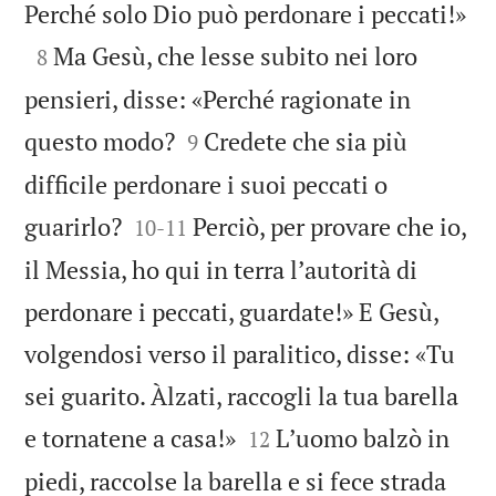

Perché solo Dio può perdonare i peccati!»

Ma Gesù, che lesse subito nei loro
8
pensieri, disse: «Perché ragionate in


questo modo?
Credete che sia più
9
difficile perdonare i suoi peccati o


guarirlo?
Perciò, per provare che io,
10
-
11
il Messia, ho qui in terra lʼautorità di
perdonare i peccati, guardate!» E Gesù,
volgendosi verso il paralitico, disse: «Tu
sei guarito. Àlzati, raccogli la tua barella


e tornatene a casa!»
Lʼuomo balzò in
12
piedi, raccolse la barella e si fece strada