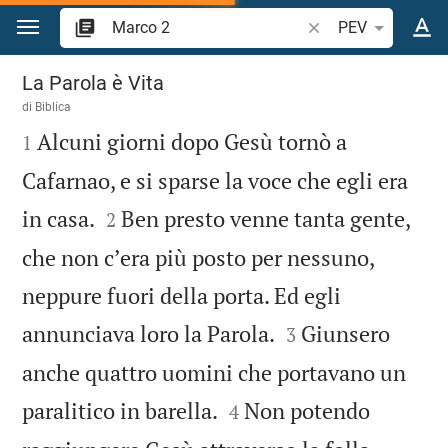
Vai al contenuto
Ricerca verso biblic
PEV
Marco 2
La Parola è Vita
di
Biblica

Alcuni giorni dopo Gesù tornò a
1
Cafarnao, e si sparse la voce che egli era


in casa.
Ben presto venne tanta gente,
2
che non cʼera più posto per nessuno,
neppure fuori della porta. Ed egli


annunciava loro la Parola.
Giunsero
3
anche quattro uomini che portavano un


paralitico in barella.
Non potendo
4