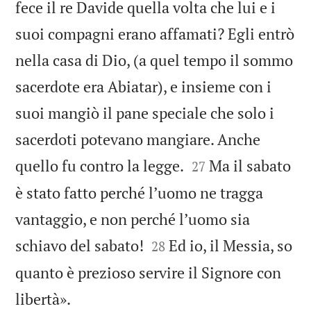
fece il re Davide quella volta che lui e i
suoi compagni erano affamati? Egli entrò
nella casa di Dio, (a quel tempo il sommo
sacerdote era Abiatar), e insieme con i
suoi mangiò il pane speciale che solo i
sacerdoti potevano mangiare. Anche


quello fu contro la legge.
Ma il sabato
27
è stato fatto perché lʼuomo ne tragga
vantaggio, e non perché lʼuomo sia


schiavo del sabato!
Ed io, il Messia, so
28
quanto è prezioso servire il Signore con

libertà».